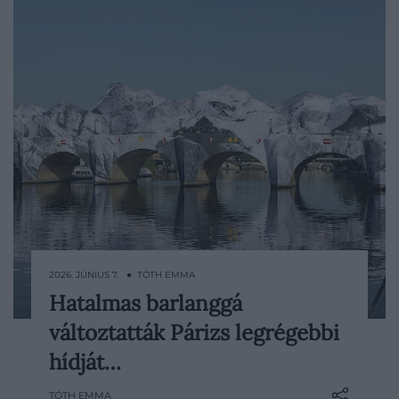
2026. JÚNIUS 7. ● TÓTH EMMA
Hatalmas barlanggá
Egy különleges művészeti installáció
változtatták Párizs legrégebbi
alakítja át júniusban Párizs egyik
legismertebb jelképét. A világhírű utcai
hídját…
művész, JR által megálmodott alkotás a
TÓTH EMMA