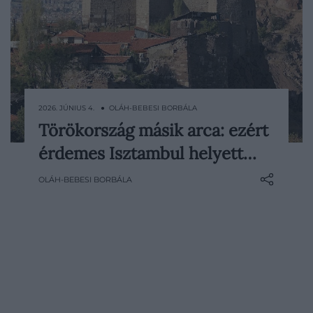
2026. JÚNIUS 4. ● OLÁH-BEBESI BORBÁLA
Törökország másik arca: ezért
Törökország fővárosát sokáig
érdemes Isztambul helyett…
beárnyékolta Isztambul látványosabb,
csábítóbb, könnyebben eladható képe.
OLÁH-BEBESI BORBÁLA
Ankara azonban jóval több egyszerű
közigazgatási központnál: ókori civilizációk
emlékei, a modern török állam
intézményei…