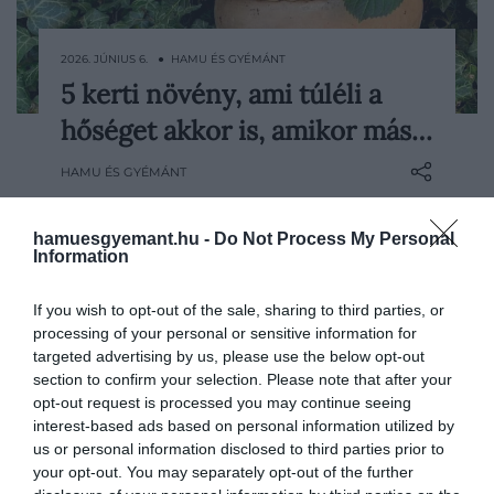
2026. JÚNIUS 6. ● HAMU ÉS GYÉMÁNT
5 kerti növény, ami túléli a
Az utóbbi évek nyarai egyre forróbbak, és
hőséget akkor is, amikor más…
ezt a kertben is egyre jobban érezni.
Miközben sok növény már július közepére
HAMU ÉS GYÉMÁNT
szenvedni kezd, vannak olyan fajták,
amelyek a nagy meleget és az időnkénti
hamuesgyemant.hu -
Do Not Process My Personal
szárazabb időszakokat is jobban viselik. Ha
Information
olyan növényeket keresünk, amelyek…
If you wish to opt-out of the sale, sharing to third parties, or
processing of your personal or sensitive information for
targeted advertising by us, please use the below opt-out
section to confirm your selection. Please note that after your
opt-out request is processed you may continue seeing
interest-based ads based on personal information utilized by
us or personal information disclosed to third parties prior to
your opt-out. You may separately opt-out of the further