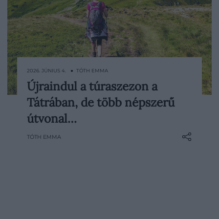
2026. JÚNIUS 4. ● TÓTH EMMA
Újraindul a túraszezon a
Június 1-jén véget ért a magashegyi
Tátrában, de több népszerű
területekre vonatkozó szezonális lezárás a
Tátrai Nemzeti Parkban. Hét hónap után
útvonal…
ismét elérhetővé váltak a kijelölt
TÓTH EMMA
magashegyi turistautak, köztük több
hágóhoz és csúcshoz vezető útvonal is. A
TANAP ugyanakkor…