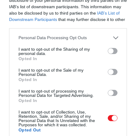
disclosure of your personal information by third parties on the
IAB’s list of downstream participants. This information may
also be disclosed by us to third parties on the
IAB’s List of
Downstream Participants
that may further disclose it to other
third parties.
Please note that this website/app uses one or more Google
Personal Data Processing Opt Outs
services and may gather and store information including but
not limited to your visit or usage behaviour. You may click to
I want to opt-out of the Sharing of my
personal data.
grant or deny consent to Google and its third-party tags to
Opted In
use your data for below specified purposes in below Google
consent section.
I want to opt-out of the Sale of my
Personal Data.
Opted In
I want to opt-out of processing my
Personal Data for Targeted Advertising.
Opted In
I want to opt-out of Collection, Use,
Retention, Sale, and/or Sharing of my
Personal Data that Is Unrelated with the
Purposes for which it was collected.
Opted Out