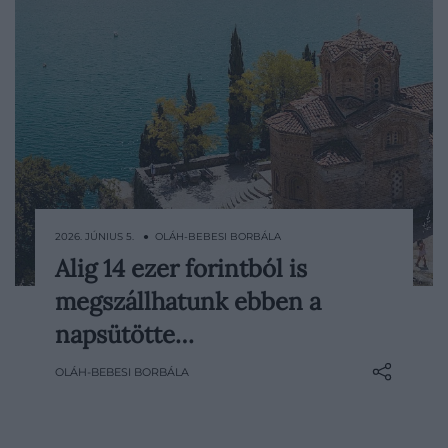
2026. JÚNIUS 5. ● OLÁH-BEBESI BORBÁLA
Alig 14 ezer forintból is
A nyaralás egyik legnagyobb anyagi
megszállhatunk ebben a
terhét általában a szállás jelenti. Egy új
felmérés szerint viszont továbbra is
napsütötte…
akadnak olyan európai országok, ahol a
OLÁH-BEBESI BORBÁLA
rövid távra kiadott szálláshelyek átlagos
éjszakánkénti költsége 40 euró, vagyis…