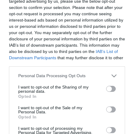
targeted advertising by us, please use the below opt-out
section to confirm your selection. Please note that after your
Turi Dániel (turi.daniel@hgmedia.hu)
opt-out request is processed you may continue seeing
interest-based ads based on personal information utilized by
Szerkesztőség:
us or personal information disclosed to third parties prior to
E-mail:
szerkesztoseg@hamuesgyemant.hu
your opt-out. You may separately opt-out of the further
disclosure of your personal information by third parties on the
Értékesítés:
IAB’s list of downstream participants. This information may
KOD Média Kft.
also be disclosed by us to third parties on the
IAB’s List of
Downstream Participants
that may further disclose it to other
E-mail:
hirdetes@kodmedia.hu
third parties.
Magazinelőfizetés, -terjesztés:
Please note that this website/app uses one or more Google
Personal Data Processing Opt Outs
Kapcsolattartó: Csatlós Adrienn
services and may gather and store information including but
E-mail:
terjesztes@hamuesgyemant.hu
not limited to your visit or usage behaviour. You may click to
I want to opt-out of the Sharing of my
personal data.
grant or deny consent to Google and its third-party tags to
Opted In
Tárhelyszolgáltató:
use your data for below specified purposes in below Google
consent section.
Rackforest Zrt.
I want to opt-out of the Sale of my
Personal Data.
Székhely: 1132 Budapest, Victor Hugo utca 11., 5.
Opted In
emelet
E-mail: info@rackforest.hu
I want to opt-out of processing my
Personal Data for Targeted Advertising.