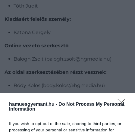
Tóth Judit
Kiadásért felelős személy:
Katona Gergely
Online vezető szerkesztő
Balogh Zsolt (balogh.zsolt@hgmedia.hu)
Az oldal szerkesztésében részt vesznek:
Bódy Kolos (body.kolos@hgmedia.hu)
Csáka Eszter (csaka.eszter@hgmedia.hu)
hamuesgyemant.hu -
Do Not Process My Personal
Information
Gerlei Dávid (gerlei.david@hgmedia.hu)
If you wish to opt-out of the sale, sharing to third parties, or
Oláh-Bebesi Borbála (olah-
processing of your personal or sensitive information for
bebesi.borbala@hgmedia.hu)