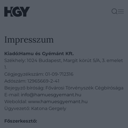
Impresszum
Kiadó:
Hamu és Gyémánt Kft.
Székhely: 1024 Budapest, Margit körút 5/A, 3. emelet
1.
Cégjegyzékszám: 01-09-712316
Adószám: 12965669-2-41
Bejegyző bíróság: Fővárosi Törvényszék Cégbírósága
E-mail:
info@hamuesgyemant.hu
Weboldal:
www.hamuesgyemant.hu
Ügyvezető: Katona Gergely
Főszerkesztő: