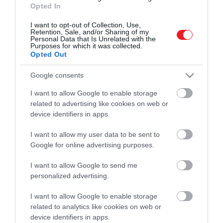
Telefon:
+36 1 211 0044
Opted In
Adószám: 32056842-2-41
I want to opt-out of Collection, Use,
Retention, Sale, and/or Sharing of my
Personal Data that Is Unrelated with the
Purposes for which it was collected.
Opted Out
Google consents
Művelődj, szórakozz, kíváncsiskodj, kóstolgass
I want to allow Google to enable storage
és ismerd meg a Hamu és Gyémánt világát!
related to advertising like cookies on web or
device identifiers in apps.
I want to allow my user data to be sent to
Google for online advertising purposes.
ROVATOK
I want to allow Google to send me
personalized advertising.
Kultúra
I want to allow Google to enable storage
Tudomány
related to analytics like cookies on web or
device identifiers in apps.
Utazás