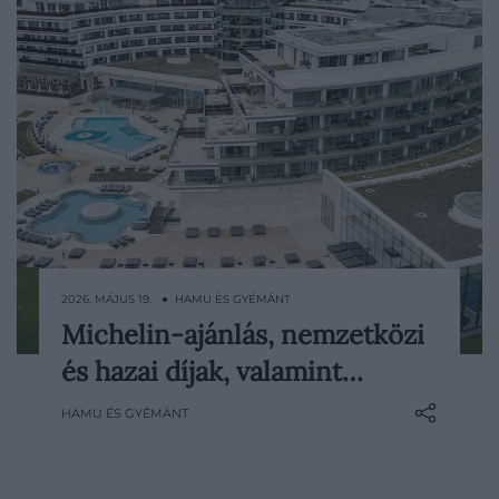
2026. MÁJUS 19. ● HAMU ÉS GYÉMÁNT
Michelin-ajánlás, nemzetközi
2026 májusában ünnepli első
és hazai díjak, valamint…
születésnapját a hévízi Le Primore Hotel &
Spa ***** superior, amely alig egy év alatt
HAMU ÉS GYÉMÁNT
Közép-Európa egyik legizgalmasabb
prémium spa- és wellbeing
desztinációjává vált. A Michelin Guide