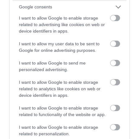
Google consents
I want to allow Google to enable storage
related to advertising like cookies on web or
device identifiers in apps.
I want to allow my user data to be sent to
Google for online advertising purposes.
2026. MÁJUS 20. ● OLÁH-BEBESI BORBÁLA
I want to allow Google to send me
6 program a pünkösdi hosszú
personalized advertising.
A pünkösdi hosszú hétvége jó alkalom
hétvégére az ország minden…
arra, hogy néhány napra kiszakadjunk a
I want to allow Google to enable storage
megszokott ritmusból. Van, ahol a
related to analytics like cookies on web or
OLÁH-BEBESI BORBÁLA
device identifiers in apps.
balatoni panoráma, máshol a virágba
borult belváros, a szabadtéri színház, a
I want to allow Google to enable storage
gasztronómia vagy a hagyományőrzés
related to functionality of the website or app.
adja meg az ünnep hangulatát. 6
programot válogattunk össze az ország…
I want to allow Google to enable storage
related to personalization.