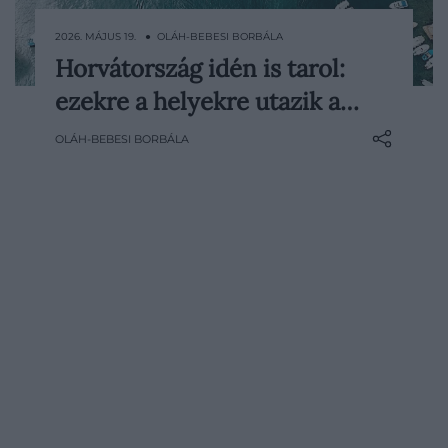
2026. MÁJUS 19. ● OLÁH-BEBESI BORBÁLA
Horvátország idén is tarol:
Horvátország 2026 nyarán is az egyik
ezekre a helyekre utazik a…
legbiztosabb külföldi választás a magyar
utazók körében. A friss előfoglalási adatok
OLÁH-BEBESI BORBÁLA
szerint továbbra is az apartmanos, autóval
könnyen elérhető, többnapos tengerparti
nyaralások vezetik a…