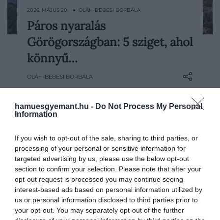
2026. MÁJUS 20. ● OLÁH-BEBESI BORBÁLA
Páros nyaralás
Közeleg a nyár, vele együtt pedig lassan
Görögországban: 5 sziget, ahol
előkerülnek a közös utazási tervek is. Ha
idén páros nyaralásban gondolkodunk,
könnyű…
érdemes olyan úti célt választani, ahol a
OLÁH-BEBESI BORBÁLA
pihenés, a felfedezés és az esti séták
természetesen férnek meg egymás
mellett.
hamuesgyemant.hu -
Do Not Process My Personal
Information
If you wish to opt-out of the sale, sharing to third parties, or
processing of your personal or sensitive information for
targeted advertising by us, please use the below opt-out
section to confirm your selection. Please note that after your
opt-out request is processed you may continue seeing
interest-based ads based on personal information utilized by
us or personal information disclosed to third parties prior to
your opt-out. You may separately opt-out of the further