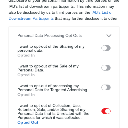
disclosure of your personal information by third parties on the
IAB’s list of downstream participants. This information may
also be disclosed by us to third parties on the
IAB’s List of
Downstream Participants
that may further disclose it to other
third parties.
Please note that this website/app uses one or more Google
Personal Data Processing Opt Outs
services and may gather and store information including but
not limited to your visit or usage behaviour. You may click to
I want to opt-out of the Sharing of my
personal data.
grant or deny consent to Google and its third-party tags to
Opted In
use your data for below specified purposes in below Google
consent section.
I want to opt-out of the Sale of my
Personal Data.
Opted In
I want to opt-out of processing my
Personal Data for Targeted Advertising.
Opted In
I want to opt-out of Collection, Use,
Retention, Sale, and/or Sharing of my
Personal Data that Is Unrelated with the
Purposes for which it was collected.
Opted Out