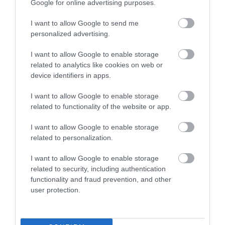
Google for online advertising purposes.
I want to allow Google to send me
2026. MÁJUS 6. ● OLÁH-BEBESI BORBÁLA
personalized advertising.
Még a koffeinmentes kávé is
A kávéról általában azt gondoljuk, hogy
oldja a stresszt egy új
I want to allow Google to enable storage
elsősorban élénkít: felpörget, ébren tart,
related to analytics like cookies on web or
segít koncentrálni. Egy friss kutatás
kutatás…
device identifiers in apps.
azonban új megvilágításba helyezi ezt a
OLÁH-BEBESI BORBÁLA
képet. E szerint a kávé – még a
I want to allow Google to enable storage
related to functionality of the website or app.
koffeinmentes változat is – hozzájárulhat a
stressz csökkentéséhez és a hangulat
I want to allow Google to enable storage
javításához.
related to personalization.
I want to allow Google to enable storage
related to security, including authentication
functionality and fraud prevention, and other
user protection.