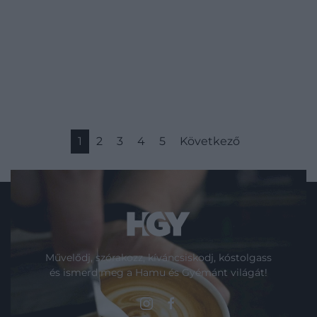
1
2
3
4
5
Következő
Művelődj, szórakozz, kíváncsiskodj, kóstolgass
és ismerd meg a Hamu és Gyémánt világát!