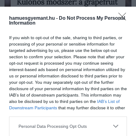
Különös módszer: a grapefruit
A kávé önmagában is elég hatékony
tényleg meghosszabbítja a…
reggeli koffeinlöketnek számít, egy
hamuesgyemant.hu -
Do Not Process My Personal
floridai kávézó azonban csavart egyet a
Information
HAMU ÉS GYÉMÁNT
megszokott recepten. A Buddy Brew
Screw nevű italuk három elemből állt: egy
If you wish to opt-out of the sale, sharing to third parties, or
eszpresszóból, egy kis pohár
processing of your personal or sensitive information for
grapefruitléből és egy kevés sóból.
targeted advertising by us, please use the below opt-out
section to confirm your selection. Please note that after your
opt-out request is processed you may continue seeing
interest-based ads based on personal information utilized by
us or personal information disclosed to third parties prior to
your opt-out. You may separately opt-out of the further
disclosure of your personal information by third parties on the
IAB’s list of downstream participants. This information may
also be disclosed by us to third parties on the
IAB’s List of
Downstream Participants
that may further disclose it to other
third parties.
Please note that this website/app uses one or more Google
Personal Data Processing Opt Outs
services and may gather and store information including but