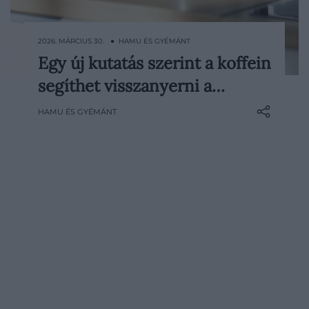
2026. MÁRCIUS 30. ● HAMU ÉS GYÉMÁNT
Egy új kutatás szerint a koffein
A reggeli kávé jóval túlmutat egy
segíthet visszanyerni a…
egyszerű energialöketen. Egy friss,
egereken végzett vizsgálat azt állítja, hogy
HAMU ÉS GYÉMÁNT
a koffein részben vissza is fordíthatja az
alváshiány okozta memóriazavarokat. Bár
ezt a hatást még nem bizonyították
emberek esetében, a…