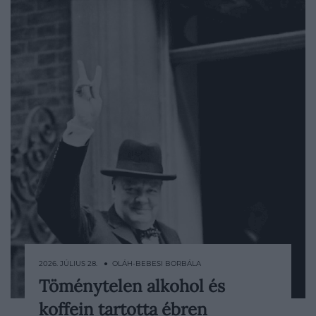
2026. JÚLIUS 28. ● OLÁH-BEBESI BORBÁLA
Töménytelen alkohol és
Winston Churchill napirendje a második
koffein tartotta ébren
világháború éveiben aligha hasonlított