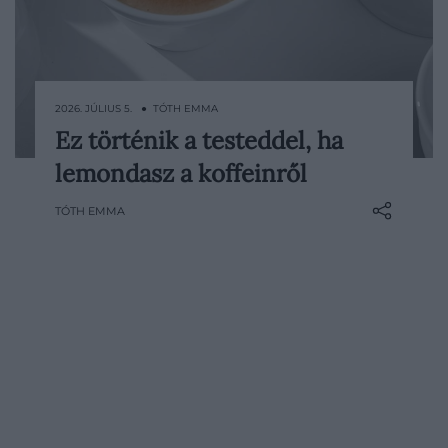
2026. JÚLIUS 5. ● TÓTH EMMA
Ez történik a testeddel, ha
Reggeli kávé, délutáni tea, energiaital
lemondasz a koffeinről
vagy kóla – a koffein a legtöbbünk
életének természetes része. Bár sok
TÓTH EMMA
pozitív hatása lehet, elhagyásával is sokat
tehetünk az egészségünkért és
közérzetünkért a bőrünk állapotától…