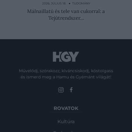
túlmelegedést…
2026. JÚLIUS 18. ● TUDOMÁNY
Málnaillatú és tele van cukorral: a
Tejútrendszer…
Művelődj, szórakozz, kíváncsiskodj, kóstolgass
és ismerd meg a Hamu és Gyémánt világát!
ROVATOK
Kultúra