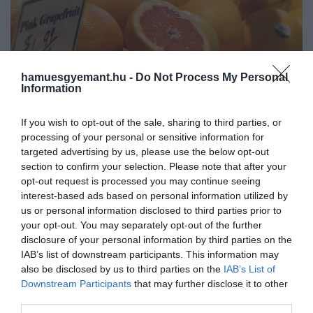
hamuesgyemant.hu -
Do Not Process My Personal
Information
If you wish to opt-out of the sale, sharing to third parties, or
processing of your personal or sensitive information for
targeted advertising by us, please use the below opt-out
section to confirm your selection. Please note that after your
opt-out request is processed you may continue seeing
Illusztráció
interest-based ads based on personal information utilized by
us or personal information disclosed to third parties prior to
Fotó:
David Trinks/Unsplash
your opt-out. You may separately opt-out of the further
disclosure of your personal information by third parties on the
IAB’s list of downstream participants. This information may
also be disclosed by us to third parties on the
IAB’s List of
Mi áll a jelenség mögött?
Downstream Participants
that may further disclose it to other
third parties.
A
koffein
lebontásában a máj egyik enzime, a