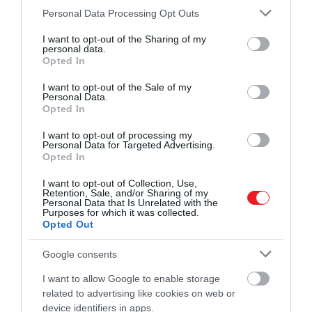
Please note that this website/app uses one or more Google
CYP1A2
játszik fontos szerepet.
Michelle Francl
, a
Personal Data Processing Opt Outs
services and may gather and store information including but
Bryn Mawr College kémiaprofesszora szerint a
not limited to your visit or usage behaviour. You may click to
I want to opt-out of the Sharing of my
koffein nem lép közvetlen reakcióba a
personal data.
grant or deny consent to Google and its third-party tags to
Opted In
grapefruitlével; inkább arról lehet szó, hogy részben
use your data for below specified purposes in below Google
blokkolja azokat a biokémiai útvonalakat, amelyek a
consent section.
I want to opt-out of the Sale of my
koffein semlegesítésében vesznek részt.
Personal Data.
Opted In
Elméletben a koffein így lassabban ürülhet ki a
szervezetből.
I want to opt-out of processing my
Personal Data for Targeted Advertising.
Opted In
A képlet azonban nem ennyire egyértelmű. Több
kutatás is vizsgálta a grapefruitlé és a koffein
I want to opt-out of Collection, Use,
kapcsolatát, vegyes eredményekkel. Egy 1993-as
Retention, Sale, and/or Sharing of my
Personal Data that Is Unrelated with the
tanulmány szerint a gyümölcs kismértékben, de
Purposes for which it was collected.
Opted Out
mérhetően lassította a koffein kiürülését a vérből.
Egy három évvel későbbi kutatás viszont arra jutott,
Google consents
hogy egy átlagos pohár grapefruitlé nem változtatta
meg érdemben a koffein anyagcseréjét.
I want to allow Google to enable storage
related to advertising like cookies on web or
device identifiers in apps.