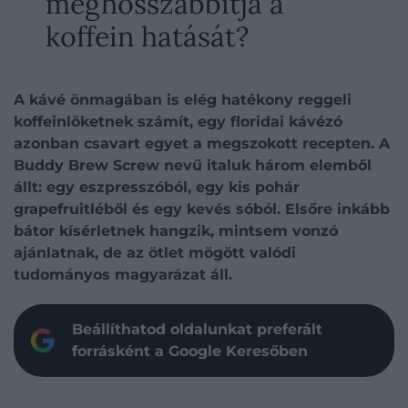
meghosszabbítja a
koffein hatását?
A kávé önmagában is elég hatékony reggeli
koffeinlöketnek számít, egy floridai kávézó
azonban csavart egyet a megszokott recepten. A
Buddy Brew Screw nevű italuk három elemből
állt: egy eszpresszóból, egy kis pohár
grapefruitléből és egy kevés sóból. Elsőre inkább
bátor kísérletnek hangzik, mintsem vonzó
ajánlatnak, de az ötlet mögött valódi
tudományos magyarázat áll.
Beállíthatod oldalunkat preferált
forrásként a Google Keresőben