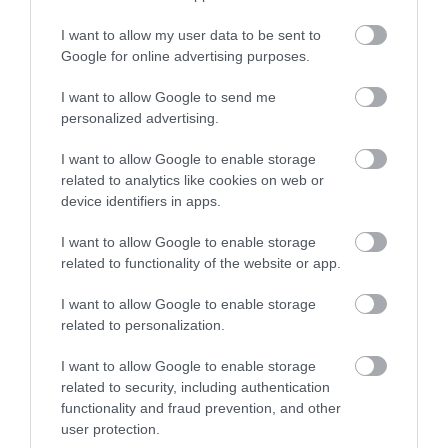
Ezt is nézd meg!
Még a koffeinmentes kávé is oldja a
I want to allow my user data to be sent to
stresszt egy új kutatás szerint
Google for online advertising purposes.
I want to allow Google to send me
personalized advertising.
I want to allow Google to enable storage
A tudomány mai állása alapján tehát a
related to analytics like cookies on web or
grapefruitlének lehet némi hatása a koffein
device identifiers in apps.
lebomlására, de ez valószínűleg kicsi, és
I want to allow Google to enable storage
személyenként is nagyon eltérő.
related to functionality of the website or app.
Van, akinek a szervezete eleve gyorsan bontja le a
I want to allow Google to enable storage
koffeint, másoknál egy csésze fekete hatása órákkal
related to personalization.
később is érezhető marad.
A grapefruitlével kísért
eszpresszó így érdekes különlegességként jól
I want to allow Google to enable storage
működik, de nem biztos módszer arra, hogy egész
related to security, including authentication
nap kitartson a koffein hatása.
functionality and fraud prevention, and other
user protection.