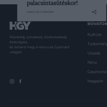
körökben rendkívül népszerű –
palacsintasütéskor!
legtöbbször édes, de olykor sós –
HAMU ÉS GYÉMÁNT
étel könnyedén kifoghat rajtunk.
Mert amilyen egyszerűnek tűnik az
ROVATO
elkészítése, valójában pont annyira
összetett. Legjobb hozzávalója a
Kultúra
rutin, de aki ezzel nem…
Művelődj, szórakozz, kíváncsiskodj,
kóstolgass
Tudomán
és ismerd meg a Hamu és Gyémánt
világát!
Utazás
Pénz
Gasztron
Magazin