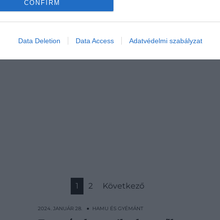
CONFIRM
testesít meg. Olyan tárgyakból
válogattunk, amelyeket Bécs
inspirált.
Data Deletion
Data Access
Adatvédelmi szabályzat
1
2
Következő
2024. JANUÁR 28. ● HAMU ÉS GYÉMÁNT