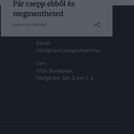
Pár csepp ebből és
elengedhetetlenek a főzés során,
emiatt pedig sokszor baleset is
megmentheted
történik. A legtapasztaltabb séfekkel
HAMU ÉS GYÉMÁNT
is megeshet, hogy túlsóznak vagy
KAPCSOLAT
túl csípőssé tesznek ételeket. De
hogyan orvosolhatjuk mindezt?
Email:
Egyszerűen!
info@hamuesgyemant.hu
Cím:
1024 Budapest,
Margit krt. 5/A, 3. em. 1. a