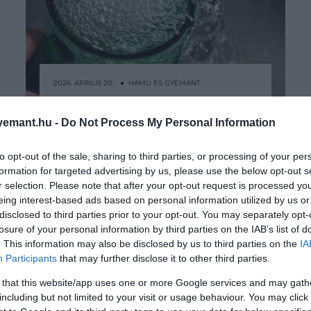
2026. ÁPRILIS 20. ● HAMU ÉS GYÉMÁNT
Az ivóvizünk sótartalma is
A magas vérnyomást legtöbben az
emant.hu -
Do Not Process My Personal Information
vérnyomásproblémát
étrenddel vagy az életmóddal kötik
össze. Egy új kutatás szerint
okozhat
to opt-out of the sale, sharing to third parties, or processing of your per
azonban a probléma forrása jóval
formation for targeted advertising by us, please use the below opt-out s
HAMU ÉS GYÉMÁNT
hétköznapibb is lehet: az ivóvíz.
r selection. Please note that after your opt-out request is processed y
eing interest-based ads based on personal information utilized by us or
disclosed to third parties prior to your opt-out. You may separately opt-
losure of your personal information by third parties on the IAB’s list of
. This information may also be disclosed by us to third parties on the
IA
Participants
that may further disclose it to other third parties.
 that this website/app uses one or more Google services and may gath
including but not limited to your visit or usage behaviour. You may click 