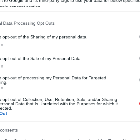
 to Google and its third-party tags to use your data for below specifi
ogle consent section.
l Data Processing Opt Outs
o opt-out of the Sharing of my personal data.
In
o opt-out of the Sale of my Personal Data.
In
2025. ÁPRILIS 29. ● HAMU ÉS GYÉMÁNT
to opt-out of processing my Personal Data for Targeted
ing.
A vérnyomáscsökkentés
In
Míg a sóbevitel csökkentése régóta
legegyszerűbb módja nem
alapvető része a magas vérnyomás
o opt-out of Collection, Use, Retention, Sale, and/or Sharing
kezelésének, új kutatások szerint a
feltétlenül a…
ersonal Data that Is Unrelated with the Purposes for which it
lected.
káliumbevitel növelése
Out
HAMU ÉS GYÉMÁNT
hatékonyabb lehet. Ideje tehát
banánt, narancsot és brokkolit
consents
felhalmozni a konyhánkban.