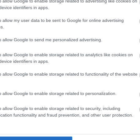
o allow Google to enable storage related to advertising like cookies on
evice identifiers in apps.
o allow my user data to be sent to Google for online advertising
s.
to allow Google to send me personalized advertising.
o allow Google to enable storage related to analytics like cookies on
evice identifiers in apps.
o allow Google to enable storage related to functionality of the website
2024. ÁPRILIS 18. ● HAMU ÉS GYÉMÁNT
Bécsi elegancia – 5 tárgy a
o allow Google to enable storage related to personalization.
Bécs népszerű turistacélpont,
császárváros
valamint a világ egyik legélhetőbb
o allow Google to enable storage related to security, including
települése. Az osztrák főváros
szerelmeseinek
cation functionality and fraud prevention, and other user protection.
azonban ennél is többet jelent:
HAMU ÉS GYÉMÁNT
gazdag történelmével, sokszínű
kultúrájával egy valódi életérzést