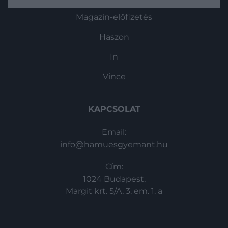
Annak ellenére, hogy a név számozása
Magazin-előfizetés
rendezettnek tűnik, valójában több mint
egy tucat különböző típusú
Haszon
cukorbetegség létezik – így a diabétesz
osztályozása…
In
Vince
KAPCSOLAT
Email:
info@hamuesgyemant.hu
Cím:
1024 Budapest,
Margit krt. 5/A, 3. em. 1. a