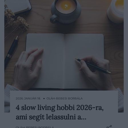
2026. JANUÁR 18. ● OLÁH-BEBESI BORBÁLA
4 slow living hobbi 2026-ra,
A slow living olyan szemlélet, amely arra
ami segít lelassulni a…
ösztönöz, hogy tudatosan lassabb ritmust
válasszunk a mindennapokban: kevesebb
OLÁH-BEBESI BORBÁLA