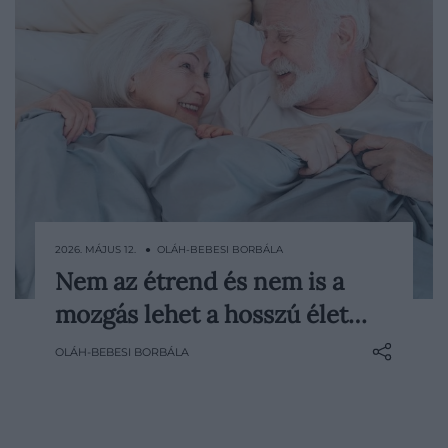
2026. MÁJUS 12. ● OLÁH-BEBESI BORBÁLA
Nem az étrend és nem is a
A hosszú élet titkát gyakran a
mozgás lehet a hosszú élet…
tányérunkon vagy az edzőteremben
keressük. Egy friss amerikai kutatás
OLÁH-BEBESI BORBÁLA
szerint azonban az alvás legalább ennyire
fontos tényező lehet: az elégtelen
pihenés erősebben kapcsolódott az
alacsonyabb várható élettartamhoz, mint