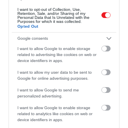
I want to opt-out of Collection, Use,
Retention, Sale, and/or Sharing of my
Personal Data that Is Unrelated with the
Purposes for which it was collected.
Opted Out
Google consents
I want to allow Google to enable storage
related to advertising like cookies on web or
device identifiers in apps.
I want to allow my user data to be sent to
Google for online advertising purposes.
I want to allow Google to send me
personalized advertising.
2026. MÁRCIUS 24. ● OLÁH-BEBESI BORBÁLA
I want to allow Google to enable storage
10 látszólag ártalmatlan
related to analytics like cookies on web or
Az egészségromlást gyakran hirtelen
device identifiers in apps.
hétköznapi szokás, amitől…
eseményekhez kötjük, pedig a legtöbb