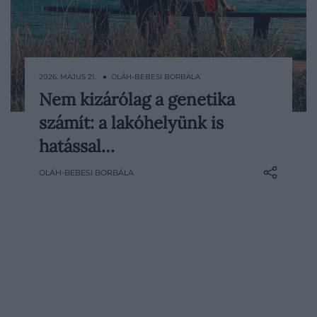
2026. MÁJUS 21. ● OLÁH-BEBESI BORBÁLA
Nem kizárólag a genetika
Az öregedésről sokáig úgy beszéltünk,
számít: a lakóhelyünk is
mintha elsősorban a génjeinkben lenne
megírva. A testünk azonban érzékenyen
hatással…
reagál a környezetére: számít, mit eszünk,
OLÁH-BEBESI BORBÁLA
milyen levegőt lélegzünk be, mennyi
stressz ér minket, milyen baktériumok
élnek a bélrendszerünkben, és az is, hol
töltjük a mindennapjainkat.