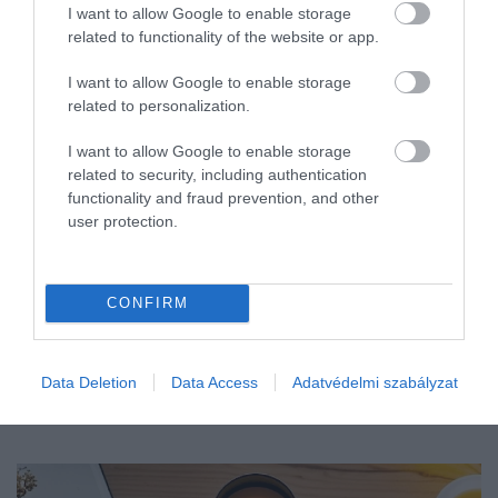
esetben nincs éles határvonal. A változás
I want to allow Google to enable storage
OLÁH-BEBESI BORBÁLA
related to functionality of the website or app.
lassan, szinte észrevétlenül indul el, és
sokáig nem okoz tüneteket. Egy orvosi
I want to allow Google to enable storage
tapasztalatokra és kutatásokra épülő
related to personalization.
összefoglaló szerint a…
I want to allow Google to enable storage
related to security, including authentication
functionality and fraud prevention, and other
user protection.
CONFIRM
Data Deletion
Data Access
Adatvédelmi szabályzat