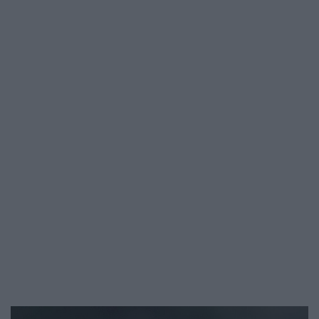
a rossz étrend vagy…