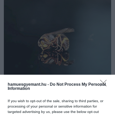
hamuesgyemant.hu -
Do Not Process My Personal
Information
2026. ÁPRILIS 29. ● TÓTH EMMA
Ezek a Costa Rica-i méhek
If you wish to opt-out of the sale, sharing to third parties, or
A méheket általában a virágokkal és a
processing of your personal or sensitive information for
kifejezetten döghús
nektárral azonosítjuk, ám létezik három
targeted advertising by us, please use the below opt-out