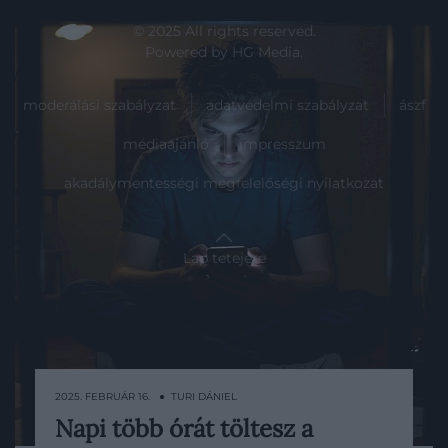
© 2025 All rights reserved.
Powered by
HG Media
.
moderálási szabályzat
adatvédelmi szabályzat
ászf
médiaajánló
impresszum
akadálymentességi megfelelőségi nyilatkozat
Lap tetejére
2025. FEBRUÁR 16. ● TURI DÁNIEL
Napi több órát töltesz a
A mai világban már-már elengedhetetlen