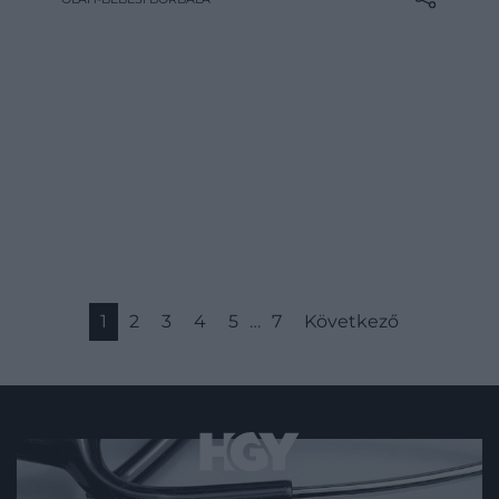
kapkodást, több figyelmet, mélyebb
jelenlétet. Nem lemondásról szól, hanem
arról, hogy mit engedünk közel
magunkhoz, és mire fordítjuk az időnket.
1
2
3
4
5
…
7
Következő