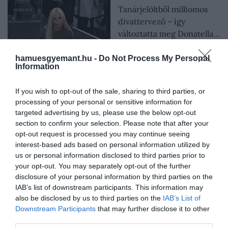
Tanárjelöltből milliomos
divattervező – így
változtatta meg Donatella…
hamuesgyemant.hu -
Do Not Process My Personal
Information
CSÁKA ESZTER
If you wish to opt-out of the sale, sharing to third parties, or
processing of your personal or sensitive information for
targeted advertising by us, please use the below opt-out
2025. MÁRCIUS 21.
section to confirm your selection. Please note that after your
Egyedi szériák és
opt-out request is processed you may continue seeing
luxusmárkák – 5 karóra,
interest-based ads based on personal information utilized by
amely milliárdokért kelt el
us or personal information disclosed to third parties prior to
your opt-out. You may separately opt-out of the further
disclosure of your personal information by third parties on the
IAB’s list of downstream participants. This information may
also be disclosed by us to third parties on the
IAB’s List of
CSÁKA ESZTER
Downstream Participants
that may further disclose it to other
third parties.