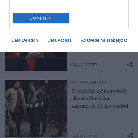
2025. JANUÁR 18.
CONFIRM
David Lynch 5
kihagyhatatlan, időtálló
filmje
Data Deletion
Data Access
Adatvédelmi szabályzat
CSÁKA ESZTER
2024. DECEMBER 27.
5 rendező, akit egyetlen
sikeres film után
száműztek Hollywoodból
CSÁKA ESZTER