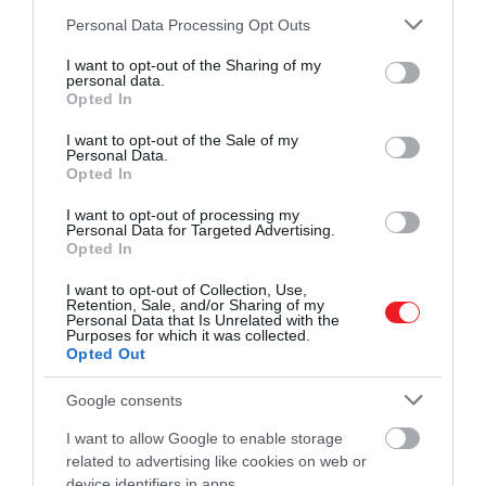
2025. FEBRUÁR 9.
Please note that this website/app uses one or more Google
Personal Data Processing Opt Outs
5 hamarosan érkező
services and may gather and store information including but
Stephen King-adaptáció,
not limited to your visit or usage behaviour. You may click to
I want to opt-out of the Sharing of my
personal data.
amit már nagyon várunk
grant or deny consent to Google and its third-party tags to
Opted In
use your data for below specified purposes in below Google
consent section.
I want to opt-out of the Sale of my
Personal Data.
Opted In
CSÁKA ESZTER
I want to opt-out of processing my
Personal Data for Targeted Advertising.
Opted In
2025. FEBRUÁR 3.
9 szívhez szóló, elegáns
I want to opt-out of Collection, Use,
Retention, Sale, and/or Sharing of my
ajándékötlet Valentin-
Personal Data that Is Unrelated with the
Purposes for which it was collected.
napra (x)
Opted Out
Google consents
I want to allow Google to enable storage
CSÁKA ESZTER
related to advertising like cookies on web or
device identifiers in apps.