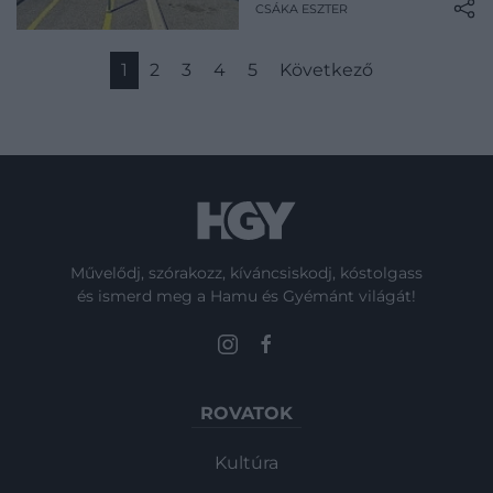
CSÁKA ESZTER
1
2
3
4
5
Következő
Művelődj, szórakozz, kíváncsiskodj, kóstolgass
és ismerd meg a Hamu és Gyémánt világát!
ROVATOK
Kultúra