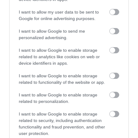
2025. JANUÁR 29.
I want to allow my user data to be sent to
Ez az 5 film összesen 51
Google for online advertising purposes.
Oscar-díjat zsebelt be
I want to allow Google to send me
personalized advertising.
I want to allow Google to enable storage
related to analytics like cookies on web or
CSÁKA ESZTER
device identifiers in apps.
I want to allow Google to enable storage
2025. JANUÁR 27.
related to functionality of the website or app.
5 könnyen elkészíthető,
mennyei cukormentes
I want to allow Google to enable storage
desszert
related to personalization.
I want to allow Google to enable storage
related to security, including authentication
functionality and fraud prevention, and other
CSÁKA ESZTER
user protection.