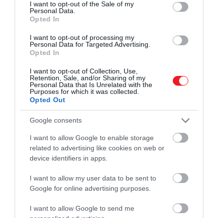
consent section.
I want to opt-out of the Sale of my
Államokban becslések szerint a felnőttek 30
Personal Data.
Opted In
százaléka, a serdülőknek pedig 66 százaléka
rendszeresen kevesebbet alszik a szükségesnél.
Az
I want to opt-out of processing my
Personal Data for Targeted Advertising.
alváshiány ronthatja a tanulást, a memóriát, a
Opted In
hangulatot
és a reakcióidőt, emellett gyulladásos
folyamatokkal,
magas vérnyomással
,
I want to opt-out of Collection, Use,
Retention, Sale, and/or Sharing of my
hallucinációkkal, cukorbetegséggel és elhízással is
Personal Data that Is Unrelated with the
összefüggésbe hozták.
Purposes for which it was collected.
Opted Out
Google consents
I want to allow Google to enable storage
related to advertising like cookies on web or
device identifiers in apps.
I want to allow my user data to be sent to
Google for online advertising purposes.
I want to allow Google to send me