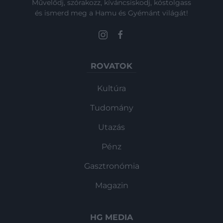
Művelődj, szórakozz, kíváncsiskodj, kóstolgass
és ismerd meg a Hamu és Gyémánt világát!
ROVATOK
Kultúra
Tudomány
Utazás
Pénz
Gasztronómia
Magazin
HG MEDIA