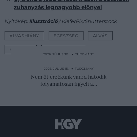
zuhanyzás legnagyobb előnyei
Nyitókép:
Illusztráció
/ KieferPix/Shutterstock
ALVÁSHIÁNY
EGÉSZSÉG
ALVÁS
KÍSÉRLET
AGYMŰKÖDÉS
2026. JÚLIUS 30. ● TUDOMÁNY
Miért törpül el a Föld a külső bolygók
mellett?
2026. JÚLIUS 15. ● TUDOMÁNY
Nem öt érzékünk van: a hatodik
folyamatosan figyeli a…