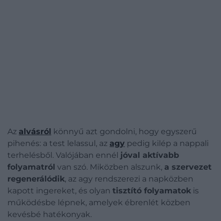
Az
alvásról
könnyű azt gondolni, hogy egyszerű
pihenés: a test lelassul, az
agy
pedig kilép a nappali
terhelésből. Valójában ennél
jóval aktívabb
folyamatról
van szó. Miközben alszunk,
a szervezet
regenerálódik
, az agy rendszerezi a napközben
kapott ingereket, és olyan
tisztító folyamatok
is
működésbe lépnek, amelyek ébrenlét közben
kevésbé hatékonyak.