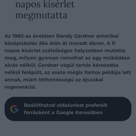
napos kísérlet
megmutatta
Az 1960-as években
Randy Gardner
amerikai
középiskolás 264 órán át maradt ébren. A 11
napos kísérlet szélsőséges helyzetben mutatta
meg, milyen gyorsan romolhat az agy működése
alvás nélkül. Gardner végül tartós károsodás
nélkül felépült, az esete mégis fontos példája lett
annak, miért létfontosságú az éjszakai
regeneráció.
Beállíthatod oldalunkat preferált
forrásként a Google Keresőben