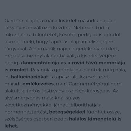
Gardner állapota már a
kísérlet
második napján
látványosan változni kezdett. Nehezen tudta
fókuszálni a tekintetét, később pedig az is gondot
okozott neki, hogy tapintás alapján felismerjen
tárgyakat. A harmadik napra ingerlékenyebb lett,
mozgása bizonytalanabbá vált, a kísérlet végére
pedig a
koncentrációja és a rövid távú memóriája
is romlott.
Paranoiás gondolatok jelentek meg nála,
és
hallucinációkat
is tapasztalt. Az eset azért
maradt
emlékezetes
, mert Gardnernél végül nem
alakult ki tartós testi vagy pszichés károsodás. Az
alvásmegvonás másoknál súlyos
következményekkel járhat: felboríthatja a
hormonháztartást,
betegségekkel
függhet össze,
szélsőséges esetben pedig
halálos kimenetelű is
lehet.