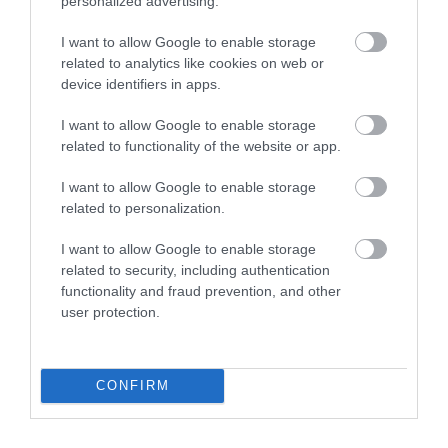
personalized advertising.
I want to allow Google to enable storage
related to analytics like cookies on web or
device identifiers in apps.
Illusztráció
I want to allow Google to enable storage
Fotó:
KieferPix/Shutterstock
related to functionality of the website or app.
Figyelmedbe ajánljuk!
I want to allow Google to enable storage
A közös alvás ára: ezért ébredünk fel
related to personalization.
gyakrabban, ha a párunk mellett alszunk
I want to allow Google to enable storage
related to security, including authentication
A kutatók szerint az alvás hiánya többek között
functionality and fraud prevention, and other
user protection.
azért viseli meg ennyire az agyat, mert ébrenlét
közben
különböző
melléktermékek
halmozódnak
fel benne. Ezek közé tartozik az adenozin is,
amelynek emelkedése egyre erősebb
CONFIRM
alváskésztetést vált ki. A
koffein
éppen azért tud
átmenetileg ébren tartani, mert blokkolja az