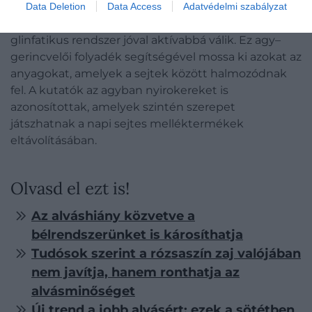
adenozin receptorait, és ezzel tompítja ezt a jelzést.
Data Deletion
Data Access
Adatvédelmi szabályzat
Alvás közben az agy egyik tisztító rendszere
, a
glinfatikus rendszer jóval aktívabbá válik. Ez agy–
gerincvelői folyadék segítségével mossa ki azokat az
anyagokat, amelyek a sejtek között halmozódnak
fel. A kutatók az agyban nyirokereket is
azonosítottak, amelyek szintén szerepet
játszhatnak a napi sejtes melléktermékek
eltávolításában.
Olvasd el ezt is!
Az alváshiány közvetve a
bélrendszerünket is károsíthatja
Tudósok szerint a rózsaszín zaj valójában
nem javítja, hanem ronthatja az
alvásminőséget
Új trend a jobb alvásért: ezek a sötétben