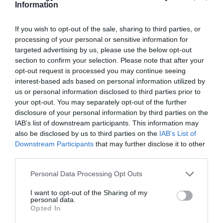
meg, mint az adenozin és a
melatonin
, ezek pedig
Information
fokozatosan az alvás felé terelik az agyat.
Ahogy
mélyül az alvás, a légzés és a szívverés lelassul,
If you wish to opt-out of the sale, sharing to third parties, or
az izmok ellazulnak,
a test pedig regeneráló
processing of your personal or sensitive information for
folyamatokba kezd. A mély, nem REM-alvás idején
targeted advertising by us, please use the below opt-out
többek között olyan regeneráló mechanizmusok is
section to confirm your selection. Please note that after your
opt-out request is processed you may continue seeing
aktívabbá válnak, amelyek a sejtek működését és a
interest-based ads based on personal information utilized by
másnapi terhelésre való felkészülést érintik.
us or personal information disclosed to third parties prior to
your opt-out. You may separately opt-out of the further
Ez is érdekelhet!
disclosure of your personal information by third parties on the
IAB’s list of downstream participants. This information may
Felriadsz az éjszaka közepén? Egy
also be disclosed by us to third parties on the
IAB’s List of
alvásszakértő szerint így aludhatsz
Downstream Participants
that may further disclose it to other
vissza szinte rögtön
third parties.
Please note that this website/app uses one or more Google
Personal Data Processing Opt Outs
services and may gather and store information including but
not limited to your visit or usage behaviour. You may click to
I want to opt-out of the Sharing of my
A kialvatlanság sokszor hétköznapi
personal data.
grant or deny consent to Google and its third-party tags to
Opted In
kellemetlenségnek tűnik
, pedig a hatása messze
use your data for below specified purposes in below Google
túlmutat a másnapi fáradtságon. Az Egyesült