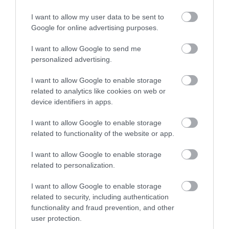
I want to allow my user data to be sent to
Google for online advertising purposes.
I want to allow Google to send me
personalized advertising.
I want to allow Google to enable storage
related to analytics like cookies on web or
2026. JÚLIUS 4. ● HAMU ÉS GYÉMÁNT
device identifiers in apps.
Ha ilyen torz testünk lenne, a
Az emberi test több millió év alatt
legtöbb autóbalesetet…
I want to allow Google to enable storage
alkalmazkodott többek között a futáshoz,
related to functionality of the website or app.
a mászáshoz és a túlélés különböző
HAMU ÉS GYÉMÁNT
formáihoz. Ahhoz azonban semmiképpen
I want to allow Google to enable storage
sem, hogy egy autóval 100 km/h-s
related to personalization.
sebességgel ütközzön. Éppen erre a
I want to allow Google to enable storage
gondolatra épített egy…
related to security, including authentication
functionality and fraud prevention, and other
user protection.