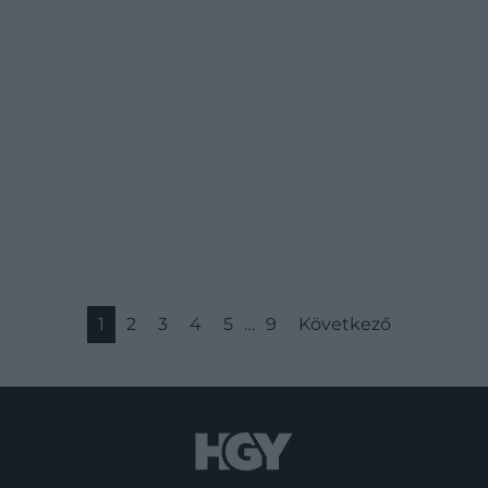
ezt jobban, mint az a brit kutatás, amely
során dél-ázsiai nőket radioaktív anyaggal
dúsított ételekkel etettek…
1
2
3
4
5
…
9
Következő