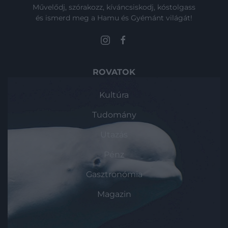
Művelődj, szórakozz, kíváncsiskodj, kóstolgass
és ismerd meg a Hamu és Gyémánt világát!
ROVATOK
Kultúra
Tudomány
Utazás
Pénz
Gasztronómia
Magazin
HG MEDIA