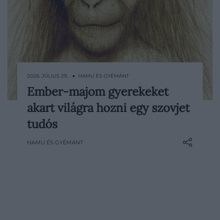
2026. JÚLIUS 29. ● HAMU ÉS GYÉMÁNT
Ember-majom gyerekeket
1926-ban egy elismert orosz zoológus
akart világra hozni egy szovjet
azzal a céllal utazott Afrikába, hogy emberi
spermával termékenyítsen meg
tudós
csimpánzokat. Ilja Ivanov egy ember és
HAMU ÉS GYÉMÁNT
emberszabású majom keresztezéséből
született utóddal akarta látványosan
igazolni a két faj közeli biológiai…