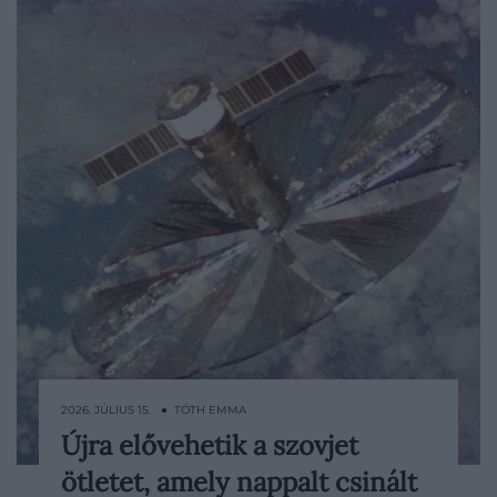
2026. JÚLIUS 15. ● TÓTH EMMA
Újra elővehetik a szovjet
A kilencvenes évek elején orosz
ötletet, amely nappalt csinált
mérnökök egy húsz méter átmérőjű,