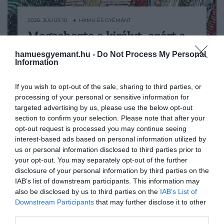
2026. JÚLIUS 10. ● HAMU ÉS GYÉMÁNT
Megsebezte a királyt, ezért a
1757 januárjában egy férfi késsel támadt
történelem legbrutálisabb…
XV. Lajos francia királyra Versailles-ban. A
hamuesgyemant.hu -
Do Not Process My Personal
Information
seb nem volt halálos, a következmények
HAMU ÉS GYÉMÁNT
mégis borzalmasak lettek: Robert-
If you wish to opt-out of the sale, sharing to third parties, or
François Damiensre olyan nyilvános
processing of your personal or sensitive information for
kivégzés várt, amely később a régi
targeted advertising by us, please use the below opt-out
rendszer kegyetlenségének…
section to confirm your selection. Please note that after your
opt-out request is processed you may continue seeing
interest-based ads based on personal information utilized by
us or personal information disclosed to third parties prior to
your opt-out. You may separately opt-out of the further
disclosure of your personal information by third parties on the
IAB’s list of downstream participants. This information may
also be disclosed by us to third parties on the
IAB’s List of
Downstream Participants
that may further disclose it to other
third parties.