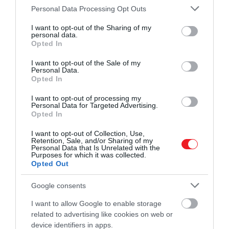
Please note that this website/app uses one or more Google
Personal Data Processing Opt Outs
services and may gather and store information including but
not limited to your visit or usage behaviour. You may click to
I want to opt-out of the Sharing of my
personal data.
grant or deny consent to Google and its third-party tags to
Opted In
use your data for below specified purposes in below Google
consent section.
I want to opt-out of the Sale of my
Personal Data.
Opted In
I want to opt-out of processing my
Personal Data for Targeted Advertising.
Opted In
I want to opt-out of Collection, Use,
Retention, Sale, and/or Sharing of my
Personal Data that Is Unrelated with the
Purposes for which it was collected.
Opted Out
Google consents
I want to allow Google to enable storage
related to advertising like cookies on web or
device identifiers in apps.