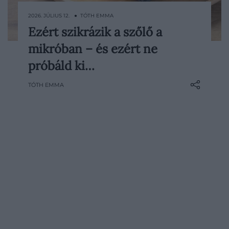
2026. JÚLIUS 12. ● TÓTH EMMA
Ezért szikrázik a szőlő a
Ha két szőlőszemet egymás mellé
mikróban – és ezért ne
teszünk a mikróba, néhány másodperc
alatt látványos szikrázás és izzó plazma
próbáld ki…
jelenhet meg közöttük. A közel sem
TÓTH EMMA
biztonságos jelenségre az internetezők is
hamar rákaptak, míg a szakértők csak
alapos kísérletek után…