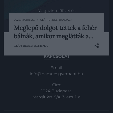
Magazin-előfizetés
2026. MÁJUS 25. ● OLÁH-BEBESI BORBÁLA
Haszon
Meglepő dolgot tettek a fehér
In
A belugák, más néven fehér bálnák, fejlett
bálnák, amikor meglátták a…
kommunikációs és tanulási
Vince
képességükről, valamint összetett társas
OLÁH-BEBESI BORBÁLA
életükről ismertek. Egy friss kutatás most
újabb izgalmas részletet mutatott meg
KAPCSOLAT
róluk: úgy tűnik, egyes egyedek képesek
felismerni saját magukat, ami különösen
Email:
ritka az állatvilágban.
info@hamuesgyemant.hu
Cím:
1024 Budapest,
Margit krt. 5/A, 3. em. 1. a