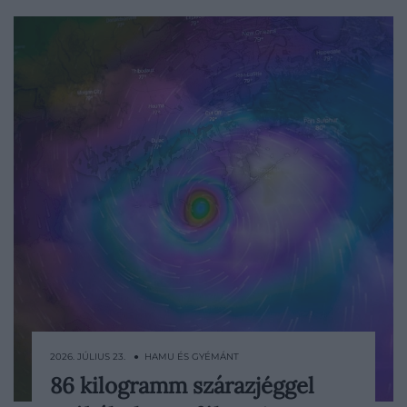
2026. JÚLIUS 23. ● HAMU ÉS GYÉMÁNT
86 kilogramm szárazjéggel
Képzeljünk el egy B–17-es bombázót,