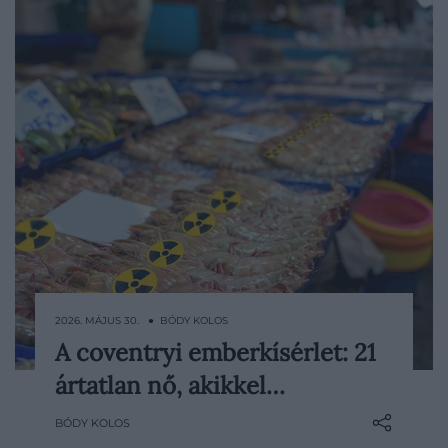
2026. MÁJUS 30. ● BÓDY KOLOS
A coventryi emberkísérlet: 21
A 20. század során számtalan olyan orvosi
ártatlan nő, akikkel…
és tudományos kísérlet zajlott, amelyet
ma már lehetetlen lenne etikusan
BÓDY KOLOS
megismételni. Kevés eset mutatja meg