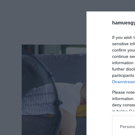
hamuesgy
If you wish 
sensitive in
confirm you
continue se
information 
further disc
participants
Downstream 
Please note
information 
deny consent
in below Go
Persona