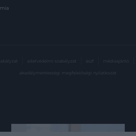
ómia
zabályzat
adatvédelmi szabályzat
ászf
médiaajánló
akadálymentességi megfelelőségi nyilatkozat