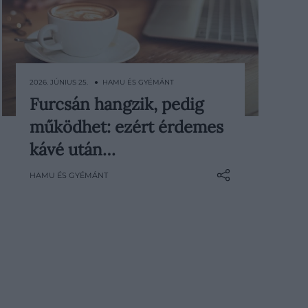
2026. JÚNIUS 25. ● HAMU ÉS GYÉMÁNT
Furcsán hangzik, pedig
A legtöbben úgy gondolunk a
működhet: ezért érdemes
kávéra és az alvásra, mint két
egymásnak ellentmondó dolog. Ha
kávé után…
ébren akarunk maradni, kávét
HAMU ÉS GYÉMÁNT
iszunk, ha fáradtak vagyunk,
lefekszünk pihenni. A kutatások
szerint azonban a kettő
kombinációja meglepően hatékony
lehet.