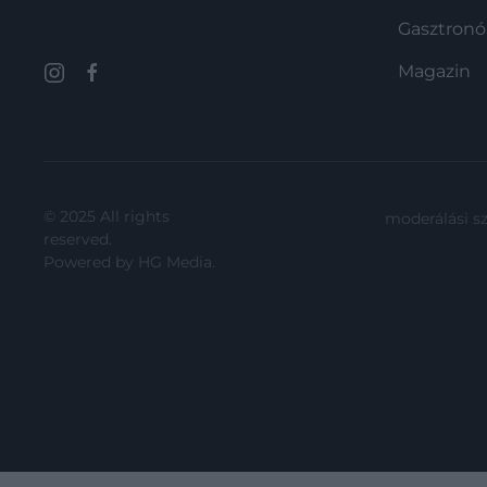
Gasztron
Magazin
© 2025 All rights
moderálási s
reserved.
Powered by
HG Media
.