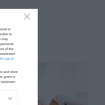
sonal or
ection to
ou may
 personal
out of the
 downstream
B’s List of
er and store
to grant or
ed purposes