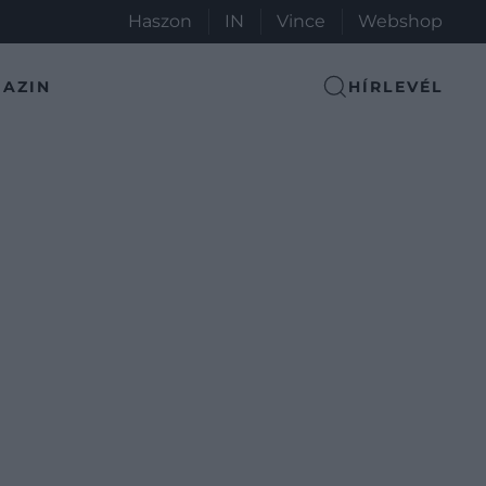
Haszon
IN
Vince
Webshop
AZIN
HÍRLEVÉL