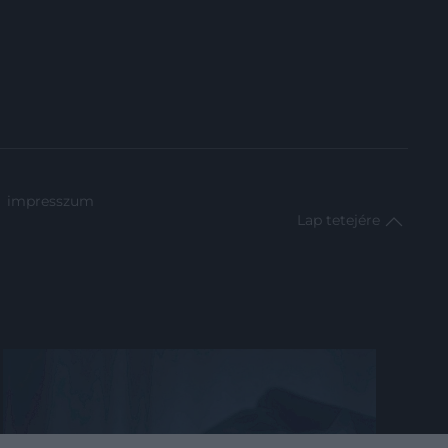
impresszum
Lap tetejére