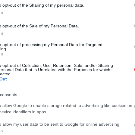
o opt-out of the Sharing of my personal data.
In
2026. MÁJUS 29. ● TÓTH EMMA
A minőségi alvás az
o opt-out of the Sale of my Personal Data.
A pihentető alvás alapvető feltétele
In
étkezéssel kezdődik –
az egészséges testi és mentális
to opt-out of processing my Personal Data for Targeted
működésünknek, ugyanakkor
ételek és italok…
ing.
rengeteg tényező befolyásolhatja. A
In
TÓTH EMMA
szakértők szerint a mennyiség és
o opt-out of Collection, Use, Retention, Sale, and/or Sharing
minőség mellett a lefekvés előtt
ersonal Data that Is Unrelated with the Purposes for which it
lected.
elfogyasztott ételek és italok is
Out
hatással lehetnek az alvásra.
consents
o allow Google to enable storage related to advertising like cookies on
evice identifiers in apps.
o allow my user data to be sent to Google for online advertising
s.