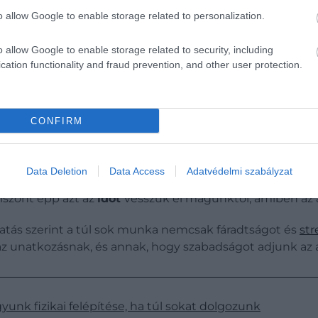
o allow Google to enable storage related to personalization.
an
az unatkozás egyensúlyt teremthet a túlzott
ingerára
o allow Google to enable storage related to security, including
cation functionality and fraud prevention, and other user protection.
CONFIRM
onnali élménykeresés szokását.
Data Deletion
Data Access
Adatvédelmi szabályzat
en a
fiatalok
körében. Ennek sok oka van, de közös bennü
viszont épp azt az
időt
vesszük el magunktól, amiben az 
tatás szerint a túl sok munka nemcsak fáradtságot és
str
ek, az unatkozásnak, és annak, hogy szabadságot adjunk 
yunk fizikai felépítése, ha túl sokat dolgozunk