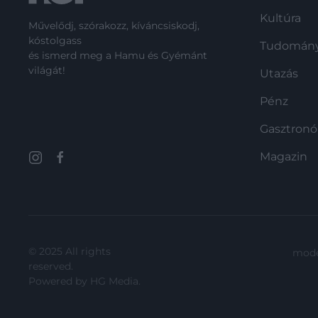
Kultúra
Művelődj, szórakozz, kíváncsiskodj,
kóstolgass
Tudomán
és ismerd meg a Hamu és Gyémánt
világát!
Utazás
Pénz
Gasztron
Magazin
© 2025 All rights
mode
reserved.
Powered by
HG Media
.