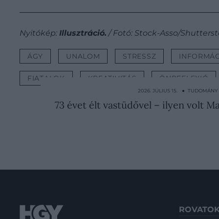
Nyitókép:
Illusztráció.
/ Fotó: Stock-Asso/Shutters
ÁGY
UNALOM
STRESSZ
INFORMÁC
FIATALOK
KREATIVITÁS
ÖNREFLEXIÓ
2026. JÚLIUS 15. ● TUDOMÁNY
73 évet élt vastüdővel – ilyen volt 
ROVATO