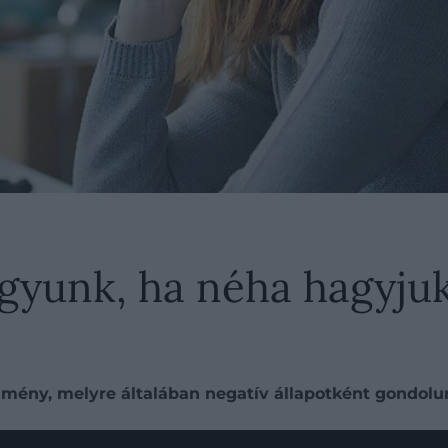
gyunk, ha néha hagyju
ény, melyre általában negatív állapotként gondolun