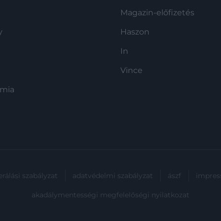
Magazin-előfizetés
y
Haszon
In
Vince
ómia
rálási szabályzat
adatvédelmi szabályzat
ászf
impre
akadálymentességi megfelelőségi nyilatkozat