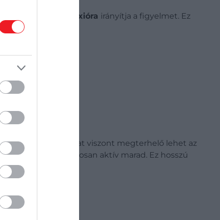
latokra és az
önreflexióra
irányítja a figyelmet. Ez
túlzott információáradat viszont megterhelő lehet az
grendszer – folyamatosan aktív marad. Ez hosszú
ek.