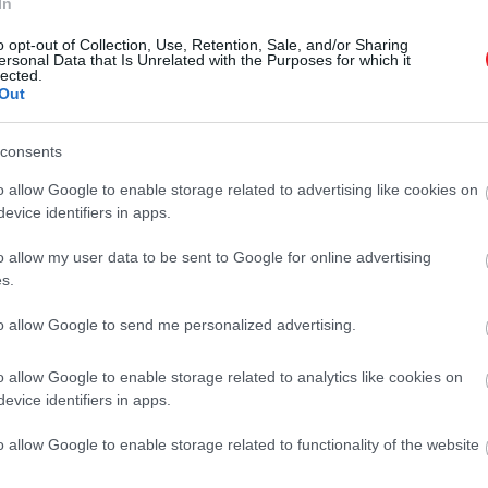
In
lózat” (alapértelmezett mód), ami inkább a belső gondo
o opt-out of Collection, Use, Retention, Sale, and/or Sharing
unatkozás jelenségét.
ersonal Data that Is Unrelated with the Purposes for which it
lected.
Out
consents
lgoz fel.
érzelmeket értelmezi.
o allow Google to enable storage related to advertising like cookies on
ra, hogy keressünk valami új tevékenységet.
evice identifiers in apps.
o allow my user data to be sent to Google for online advertising
s.
k a
stressz
, és szinte állandóan elfoglaltak vagyunk – a 
to allow Google to send me personalized advertising.
unk, a szervezet „riasztórendszere” – a szimpatikus ide
kázata. Ezt a jelenséget hívják allosztatikus túlterhelésn
o allow Google to enable storage related to analytics like cookies on
evice identifiers in apps.
o allow Google to enable storage related to functionality of the website