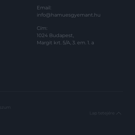
Email:
info@hamuesgyemant.hu
Cím:
1024 Budapest,
Margit krt. 5/A, 3. em. 1. a
sszum
Lap tetejére