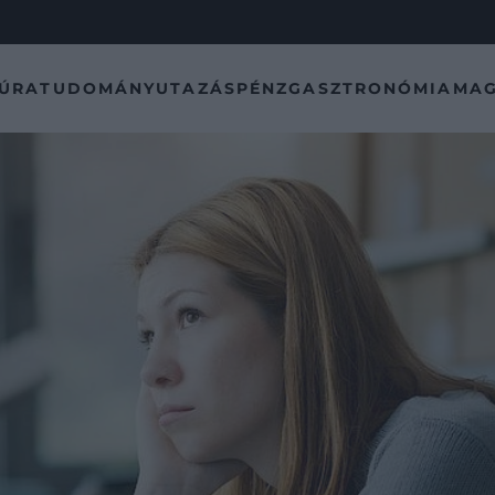
TÚRA
TUDOMÁNY
UTAZÁS
PÉNZ
GASZTRONÓMIA
MAG