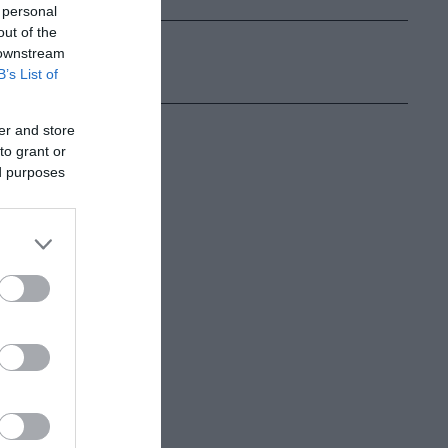
 personal
out of the
 downstream
B’s List of
er and store
to grant or
ed purposes