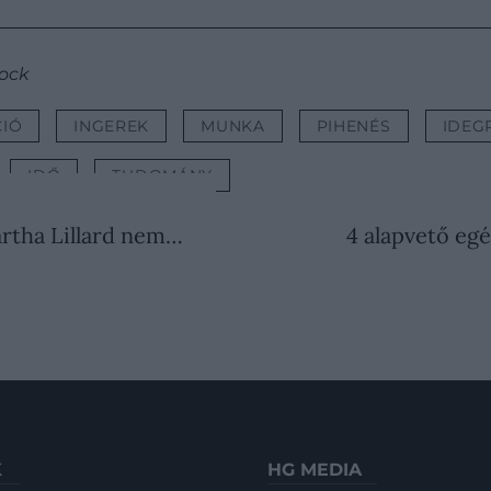
tock
IÓ
INGEREK
MUNKA
PIHENÉS
IDEG
IDŐ
TUDOMÁNY
Martha Lillard nem…
4 alapvető eg
K
HG MEDIA