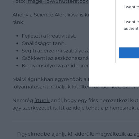
Fotó:
ImageFlow/Shutterstock
I want t
Ahogy a Science Alert
írása
is kiemeli,
kis
adagokb
ránk:
I want t
authenti
Fejleszti a kreativitást.
Önállóságot tanít.
Segíti az érzelmi szabályozást és önértékelést.
Csökkenti az eszközhasználatot, megtöri az az
Kiegyensúlyozza az idegrendszert.
Mai világunkban egyre több a
szorongás
, különös
folyamatosan próbáljuk kitölteni az időnket. Ezzel 
Nemrég
írtunk
arról, hogy egy friss nemzetközi ku
agy
szerkezetét is. Itt az ideje tehát a pihenésn
Figyelmedbe ajánljuk!
Kiderült: megváltozik az ag