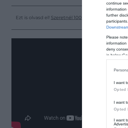
continue se
information 
further disc
Ezt is olvasd el!
Szeretnél 100 évig élni? Ez a 4 sz
participants
Downstream 
Please note
information 
deny consent
in below Go
Persona
I want t
Opted 
I want t
Opted 
I want 
Advertis