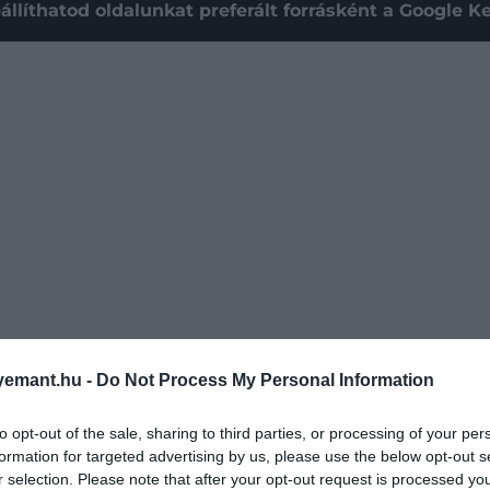
állíthatod oldalunkat preferált forrásként a Google 
emant.hu -
Do Not Process My Personal Information
áll, mint egy város kerületei, amelyeket utak kötnek ö
 – például egy érdektelen film közben –, az agy bizony
to opt-out of the sale, sharing to third parties, or processing of your per
összpontosítani. De ahogy egyre kevésbé köt le a film, e
formation for targeted advertising by us, please use the below opt-out s
ll hálózat” működése is, amely a feladatokban való kitar
r selection. Please note that after your opt-out request is processed y