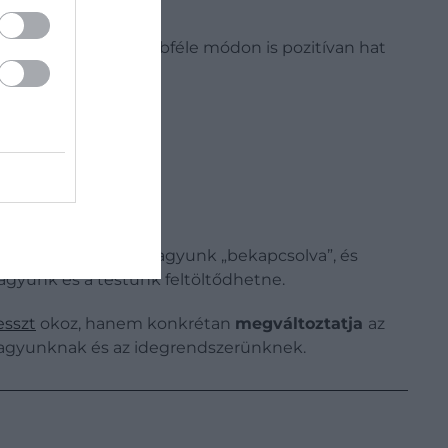
dattal
szemben. Többféle módon is pozitívan hat
k, hogy túl sokat vagyunk „bekapcsolva”, és
agyunk és a testünk feltöltődhetne.
esszt
okoz, hanem konkrétan
megváltoztatja
az
az agyunknak és az idegrendszerünknek.