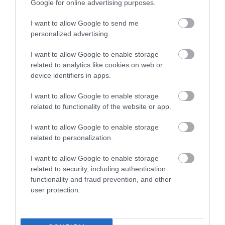
Google for online advertising purposes.
I want to allow Google to send me
personalized advertising.
I want to allow Google to enable storage
related to analytics like cookies on web or
device identifiers in apps.
I want to allow Google to enable storage
related to functionality of the website or app.
I want to allow Google to enable storage
related to personalization.
I want to allow Google to enable storage
related to security, including authentication
2024. JANUÁR 15. ● HAMU ÉS GYÉMÁNT
functionality and fraud prevention, and other
Minden, amit a Loki második
user protection.
A Thor-filmekből ismert Loki 2021-ben egy
évadáról tudni érdemes!
saját sorozatot kapott, amely végül óriási
sikert aratott. Ennek okán októberben
HAMU ÉS GYÉMÁNT