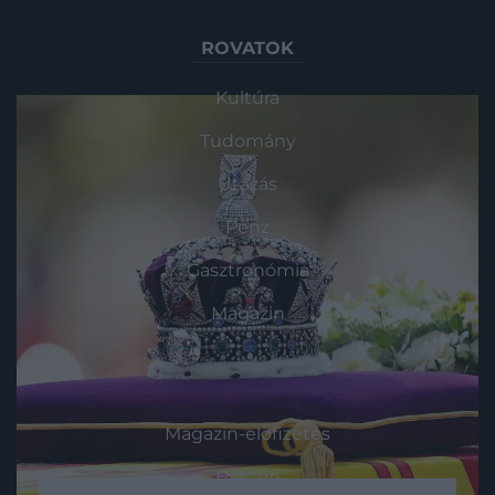
ROVATOK
Kultúra
Tudomány
Utazás
Pénz
Gasztronómia
Magazin
HG MEDIA
Magazin-előfizetés
Haszon