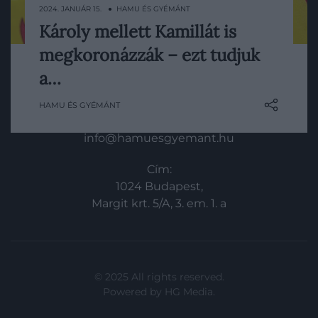
2024. JANUÁR 15. ● HAMU ÉS GYÉMÁNT
In
Károly mellett Kamillát is
Valószínűleg kevesen tudják, de a jövő év
Vince
megkoronázzák – ezt tudjuk
folyamán nem csak Károlyt, hanem
Kamillát is megkoronázzák majd. Az alábbi
a…
KAPCSOLAT
cikkben összefoglaltunk minden olyan
HAMU ÉS GYÉMÁNT
információt, amit már most tudni lehet a
Email:
2023-ban megrendezendő koronázási
info@hamuesgyemant.hu
ceremóniáról.
Cím:
1024 Budapest,
Margit krt. 5/A, 3. em. 1. a
© 2025 All rights reserved.
Powered by
HG Media
.