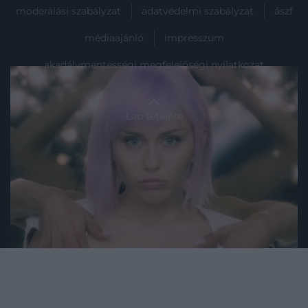
moderálási szabályzat
adatvédelmi szabályzat
ászf
médiaajánló
impresszum
akadálymentességi megfelelőségi nyilatkozat
Lap tetejére