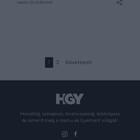
HAMU ÉS GYÉMÁNT
tudni érdemes.
1
2
Következő
Művelődj, szórakozz, kíváncsiskodj, kóstolgass
és ismerd meg a Hamu és Gyémánt világát!