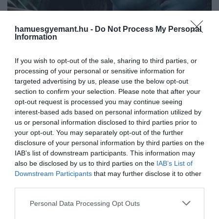
hamuesgyemant.hu -
Do Not Process My Personal
Information
If you wish to opt-out of the sale, sharing to third parties, or
processing of your personal or sensitive information for
targeted advertising by us, please use the below opt-out
section to confirm your selection. Please note that after your
2024. JANUÁR 15. ● HAMU ÉS GYÉMÁNT
opt-out request is processed you may continue seeing
James Cameron nagyon
interest-based ads based on personal information utilized by
James Cameron nemrégiben vadiúj
us or personal information disclosed to third parties prior to
fontos részletet árult el az
információkat árult el az Avatar harmadik
your opt-out. You may separately opt-out of the further
disclosure of your personal information by third parties on the
részével kapcsolatban.
Avatar 3.
IAB’s list of downstream participants. This information may
also be disclosed by us to third parties on the
IAB’s List of
HAMU ÉS GYÉMÁNT
Downstream Participants
that may further disclose it to other
third parties.
Please note that this website/app uses one or more Google
Personal Data Processing Opt Outs
services and may gather and store information including but