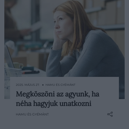
2025. MÁJUS 27. ● HAMU ÉS GYÉMÁNT
Megköszöni az agyunk, ha
Az unatkozás mindannyiunk számára
néha hagyjuk unatkozni
ismerős élmény, melyre általában negatív
állapotként gondolunk – de lehet, hogy
HAMU ÉS GYÉMÁNT
valójában hasznunkra válhat?