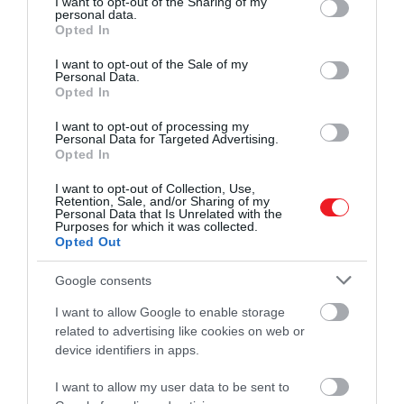
not limited to your visit or usage behaviour. You may click to
I want to opt-out of the Sharing of my
Vilmos herceg kapcsolata gyakorlatilag „
menthetetle
personal data.
grant or deny consent to Google and its third-party tags to
és ez is összefüggésben áll azzal, hogy miért sorakozn
Opted In
use your data for below specified purposes in below Google
akadályok Harry és Károly király békülése előtt. Harry
consent section.
I want to opt-out of the Sale of my
nyilvános kritikái – melyre a
Tartalék
című könyv a
Personal Data.
legjobb bizonyíték és példa – olyan mély törést okozta
Opted In
amit szinte lehetetlen helyrehozni.
I want to opt-out of processing my
Personal Data for Targeted Advertising.
Károly és Vilmos sem hajlandóak megbocsátani, Vilmo
Opted In
különösen
elutasító
a viszony helyreállításával
I want to opt-out of Collection, Use,
kapcsolatban.
Retention, Sale, and/or Sharing of my
Personal Data that Is Unrelated with the
Purposes for which it was collected.
Harry egy korábbi
barátja
nemrég így nyilatkozott:
Opted Out
Google consents
Harrynek az egész világtól
I want to allow Google to enable storage
related to advertising like cookies on web or
bocsánatot kellene kérnie. A
device identifiers in apps.
család mindig is azt vallotta,
I want to allow my user data to be sent to
hogy a problémákat nem a