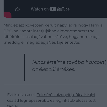
Mindez azt követően került napvilágra, hogy Harry a
BBC-nek adott interjújában elmondta: szeretne
kibékülni a családjával, hozzátéve, hogy nem tudja,
„meddig él még az apja”, és
kijelentette
:
Nincs értelme tovább harcolni,
az élet túl értékes.
Ezt is olvasd el!
Felmérés bizonyítja: ők a királyi
család legnépszerűbb és leginkább elutasított
tagjai