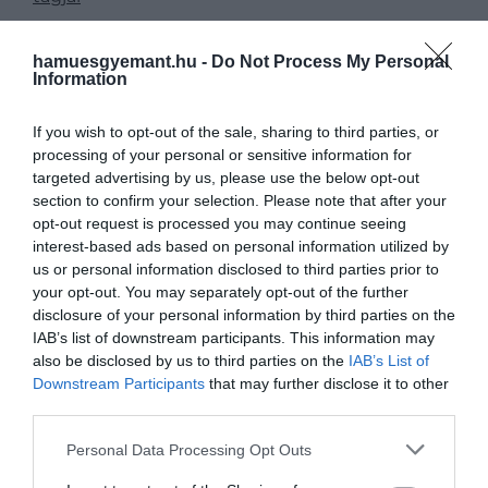
hamuesgyemant.hu -
Do Not Process My Personal
Information
Ha csak
Károly
királyon
múlna, akár meg is
történhetne a közeledés apa és fia között, bár ez
If you wish to opt-out of the sale, sharing to third parties, or
korántsem biztos, ugyanis bennfentesek szerint a kirá
processing of your personal or sensitive information for
értetlenül áll Harry nyilvános
vádaskodásai
előtt, és
targeted advertising by us, please use the below opt-out
amíg Vilmos, Katalin és Kamilla beleszólnak a királyi
section to confirm your selection. Please note that after your
család dolgaiba és döntéseibe, addig Harry marad
opt-out request is processed you may continue seeing
Kaliforniában, száműzve a családból.
interest-based ads based on personal information utilized by
us or personal information disclosed to third parties prior to
your opt-out. You may separately opt-out of the further
disclosure of your personal information by third parties on the
Károly király és fia, Harry herceg
IAB’s list of downstream participants. This information may
also be disclosed by us to third parties on the
IAB’s List of
Fotó: Matt Dunham - WPA Pool/Getty Images
Downstream Participants
that may further disclose it to other
third parties.
Harry és
édesapja
utoljára 2024 februárjában
találkoztak, amikor a herceg meglátogatta Károlyt a
Please note that this website/app uses one or more Google
Personal Data Processing Opt Outs
rákdiagnózisa
után. A Marie Claire
szerint
Harry és bátyj
services and may gather and store information including but