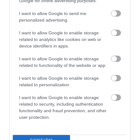
Google for online advertising purposes.
nyilvánosság előtt kell rendezn
I want to allow Google to send me
personalized advertising.
I want to allow Google to enable storage
Figyelmedbe ajánljuk!
Apjának köszönhetően
related to analytics like cookies on web or
Vilmos új királyi titulust kapott
device identifiers in apps.
I want to allow Google to enable storage
related to functionality of the website or app.
Egy másik
forrás
szerint pedig semmi bizalom nincs
I want to allow Google to enable storage
már a családtagok között, és a rokonok úgy érzik,
related to personalization.
Harryvel nem lehet bizalmas beszélgetéseket folytatni
I want to allow Google to enable storage
Mindezek a belső információk tehát arra engednek
related to security, including authentication
következtetni, hogy Vilmos és Kamilla is egyaránt
functionality and fraud prevention, and other
befolyással bírnak a békülésre vonatkozó
user protection.
döntéshozatalban, és nem támogatják a család
fekete
bárányának
visszafogadását a famíliába.