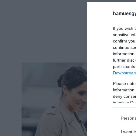
hamuesgy
If you wish 
sensitive in
confirm you
continue se
information 
further disc
participants
Downstream 
Please note
information 
deny consent
in below Go
Persona
I want t