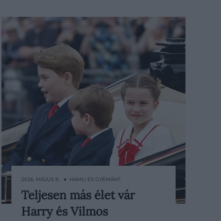
2026. MÁJUS 9. ● HAMU ÉS GYÉMÁNT
Teljesen más élet vár
Miközben Lajos, Sarolta és György
Harry és Vilmos
már egészen fiatalon a brit királyi