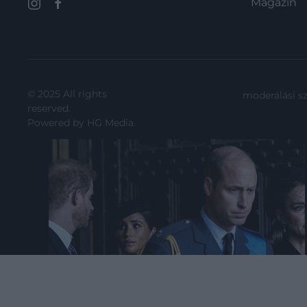
Magazin
© 2025 All rights
moderálási s
reserved.
Powered by
HG Media
.