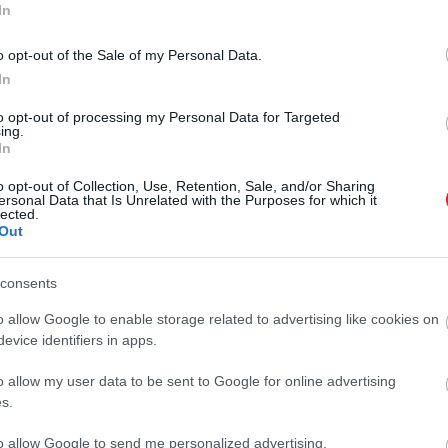
In
o opt-out of the Sale of my Personal Data.
2026. MÁRCIUS 27. ● HAMU ÉS GYÉMÁNT
In
Katalin hercegné mindent
Volt idő, amikor Vilmos herceg,
to opt-out of processing my Personal Data for Targeted
megtett, hogy ne
Katalin hercegné és Harry herceg a
ing.
In
nyilvánosság előtt a brit királyi család
romoljon meg a…
legerősebb egységének tűntek.
o opt-out of Collection, Use, Retention, Sale, and/or Sharing
HAMU ÉS GYÉMÁNT
Rendszeresen jelentek meg együtt
ersonal Data that Is Unrelated with the Purposes for which it
lected.
hivatalos eseményeken, és kívülről
Out
úgy látszott, hogy nemcsak a
testvérek, hanem Katalin és Harry…
consents
o allow Google to enable storage related to advertising like cookies on
evice identifiers in apps.
o allow my user data to be sent to Google for online advertising
s.
to allow Google to send me personalized advertising.