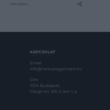
TÓTH EMMA
komoly problémákhoz vezethet, ha
a királyi gyermekeket másképp
kezelik. A walesi herceget a
beszámolók szerint nagyon bántja…
KAPCSOLAT
Email:
info@hamuesgyemant.hu
Cím:
1024 Budapest,
Margit krt. 5/A, 3. em. 1. a