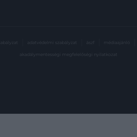
zabályzat
adatvédelmi szabályzat
ászf
médiaajánló
akadálymentességi megfelelőségi nyilatkozat