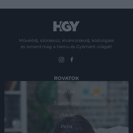
Művelődj, szórakozz, kíváncsiskodj, kóstolgass
és ismerd meg a Hamu és Gyémánt világát!
ROVATOK
Kultúra
Tudomány
Utazás
Pénz