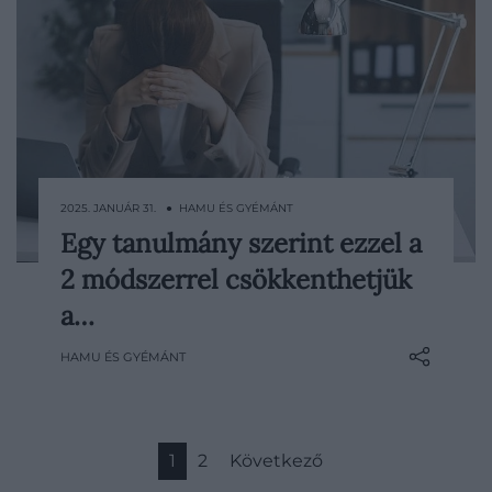
2025. JANUÁR 31. ● HAMU ÉS GYÉMÁNT
Egy tanulmány szerint ezzel a
Ha rendszeresen fáradtnak érezzük
2 módszerrel csökkenthetjük
magunkat munkavégzés közben, a
szakértők szerint érdemes lehet
a…
bevezetni a rutinunkba ezt a két
HAMU ÉS GYÉMÁNT
költséghatékony módszert, melyek a
feszített munkatempó, valamint a
stresszes feladatok megoldása közben
kifejezetten hasznosak lehetnek.
1
2
Következő