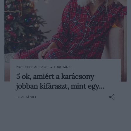
2025. DECEMBER 26. ● TURI DÁNIEL
5 ok, amiért a karácsony
A karácsony a legtöbbek számára az év
jobban kifáraszt, mint egy…
egyik legcsodálatosabb időszaka, mégis
sokan érzik magukat kimerültebbnek az
TURI DÁNIEL
ünnepek után, mint előtte. Az
ajándékozás, a családi együttlétek és a
folyamatos készülődés öröme mögött
rejtetten ott munkál a stressz…