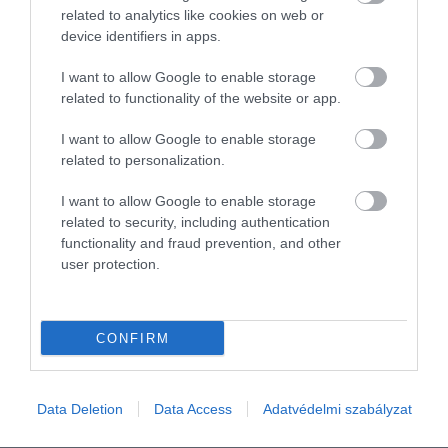
related to analytics like cookies on web or
device identifiers in apps.
I want to allow Google to enable storage
related to functionality of the website or app.
I want to allow Google to enable storage
related to personalization.
2025. MÁRCIUS 2. ● HAMU ÉS GYÉMÁNT
I want to allow Google to enable storage
Mit tehetünk, hogy minél
related to security, including authentication
A jetlag terhe a legtöbb hosszú távú
gyorsabban legyőzzük a
functionality and fraud prevention, and other
repülőútra utazó embert érinti.
user protection.
Szerencsére ez a kellemetlen állapot csak
jetlaget?
átmeneti, ráadásul van néhány lépés,
HAMU ÉS GYÉMÁNT
amivel minimalizálhatjuk a károkat – írja az
CONFIRM
IFL Science.
Data Deletion
Data Access
Adatvédelmi szabályzat