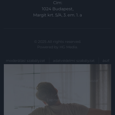
Cím:
1024 Budapest,
Margit krt. 5/A, 3. em. 1. a
© 2025 All rights reserved.
Powered by
HG Media
.
moderálási szabályzat
adatvédelmi szabályzat
ászf
médiaajánló
impresszum
akadálymentességi megfelelőségi nyilatkozat
Lap tetejére