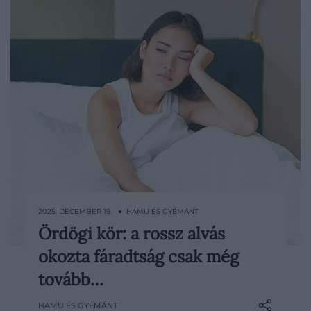
2025. DECEMBER 19. ● HAMU ÉS GYÉMÁNT
Ördögi kör: a rossz alvás
Elég egyetlen rosszul sikerült éjszaka, és
okozta fáradtság csak még
másnap minden nehezebb: tompábbak
vagyunk, kevésbé élvezzük a megszokott
tovább…
dolgokat, nincs energiánk sportolni vagy
HAMU ÉS GYÉMÁNT
találkozni másokkal. Estére pedig már