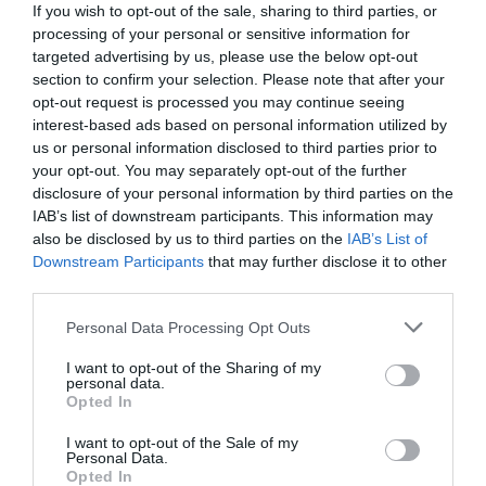
If you wish to opt-out of the sale, sharing to third parties, or
processing of your personal or sensitive information for
targeted advertising by us, please use the below opt-out
section to confirm your selection. Please note that after your
2025. MÁJUS 27. ● HAMU ÉS GYÉMÁNT
opt-out request is processed you may continue seeing
Megköszöni az agyunk, ha
Az unatkozás mindannyiunk számára
interest-based ads based on personal information utilized by
néha hagyjuk unatkozni
us or personal information disclosed to third parties prior to
ismerős élmény, melyre általában negatív
your opt-out. You may separately opt-out of the further
állapotként gondolunk – de lehet, hogy
HAMU ÉS GYÉMÁNT
disclosure of your personal information by third parties on the
valójában hasznunkra válhat?
IAB’s list of downstream participants. This information may
also be disclosed by us to third parties on the
IAB’s List of
Downstream Participants
that may further disclose it to other
third parties.
Please note that this website/app uses one or more Google
Personal Data Processing Opt Outs
services and may gather and store information including but
not limited to your visit or usage behaviour. You may click to
I want to opt-out of the Sharing of my
personal data.
grant or deny consent to Google and its third-party tags to
Opted In
use your data for below specified purposes in below Google
consent section.
I want to opt-out of the Sale of my
Personal Data.
Opted In