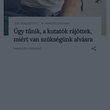
2025. AUGUSZTUS 3. ● HAMU ÉS GYÉMÁNT
Úgy tűnik, a kutatók rájöttek,
A folytonos fáradtság talán sokunk
miért van szükségünk alvásra
mindennapjait nehezíti meg. Ennek
persze számos oka és befolyásoló
HAMU ÉS GYÉMÁNT
tényezője lehet, ám a legújabb kutatások
szerint az egyiknek ezek közül az agyunk
működéséhez van köze.