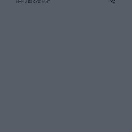
HAMU ÉS GYÉMÁNT
borították, az Egyenlítő környékén párás,
trópusi világ terült el, míg a levegőben
óriási rovarok repültek. Ebben az
idegennek ható…