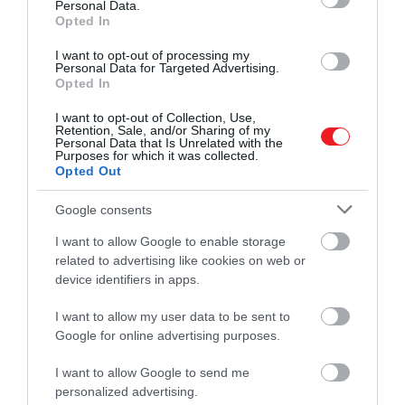
Personal Data.
Opted In
I want to opt-out of processing my
Personal Data for Targeted Advertising.
Opted In
I want to opt-out of Collection, Use,
Retention, Sale, and/or Sharing of my
Personal Data that Is Unrelated with the
Purposes for which it was collected.
Opted Out
2026. JÚLIUS 2. ● OLÁH-BEBESI BORBÁLA
Így készül a japán tejkenyér,
Google consents
A japán tejkenyér, vagyis a shokupan első
ami napokig puha marad
I want to allow Google to enable storage
ránézésre egyszerű fehér kenyérnek
related to advertising like cookies on web or
tűnik, de elég egy szeletet letépni belőle,
OLÁH-BEBESI BORBÁLA
device identifiers in apps.
és rögtön kiderül, miért rajonganak érte
annyian. Foszló, vajas, enyhén édeskés, a
I want to allow my user data to be sent to
belseje szinte szálakra húzható,
Google for online advertising purposes.
megfelelő…
I want to allow Google to send me
personalized advertising.