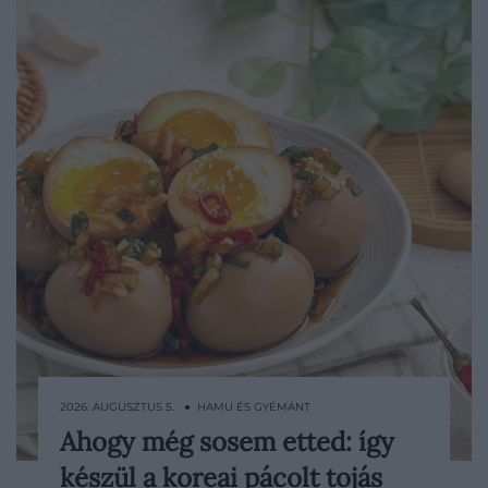
2026. AUGUSZTUS 5. ● HAMU ÉS GYÉMÁNT
Ahogy még sosem etted: így
Lágy, krémes sárgája néhány óra alatt
készül a koreai pácolt tojás
magába szívja a szójaszószos, fokhagymás