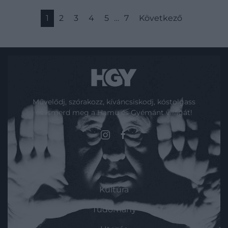
1
2
3
4
5
…
7
Következő
Művelődj, szórakozz, kíváncsiskodj, kóstolgass
és ismerd meg a Hamu és Gyémánt világát!
ROVATOK
Kultúra
Tudomány