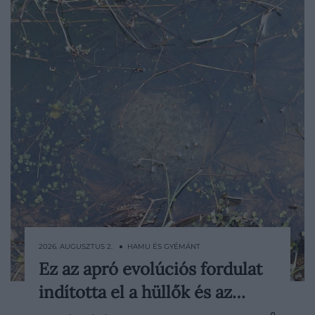
2026. AUGUSZTUS 2. ● HAMU ÉS GYÉMÁNT
Ez az apró evolúciós fordulat
Ha visszaugranánk 300 millió évet az
indította el a hüllők és az…
időben, aligha ismernénk rá bolygónk
tájaira. A Földet hatalmas mocsárerdők