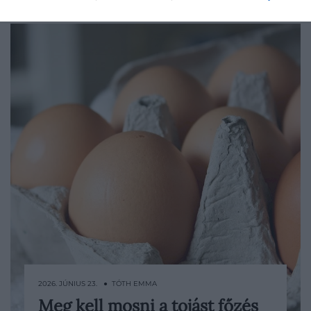
2026. JÚNIUS 23. ● TÓTH EMMA
Meg kell mosni a tojást főzés