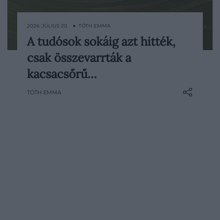
2026. JÚLIUS 20. ● TÓTH EMMA
A tudósok sokáig azt hitték,
Amikor George Shaw brit természettudós
csak összevarrták a
1799-ben először kézbe vette egy
Ausztráliából érkezett kacsacsőrű emlős
kacsacsőrű…
kiszárított bőrét meg volt győződve arról,
TÓTH EMMA
hogy valaki tréfát űzött vele. Olyan
különös állat feküdt előtte, hogy ollóval
kezdte vizsgálni a csőr…