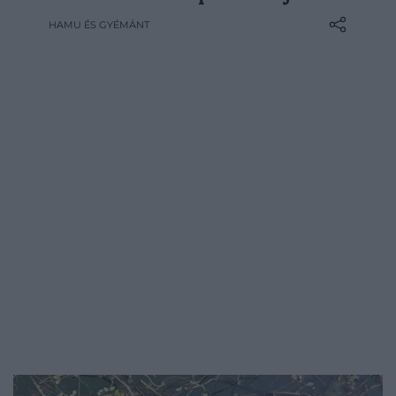
és citrusos pác ízeit. A koreai tojás forró
HAMU ÉS GYÉMÁNT
rizzsel, pirítóson vagy rámen mellé is
remek, ráadásul előre elkészíthető, így
napokig kéznél lehet egy gyors,
tartalmas…