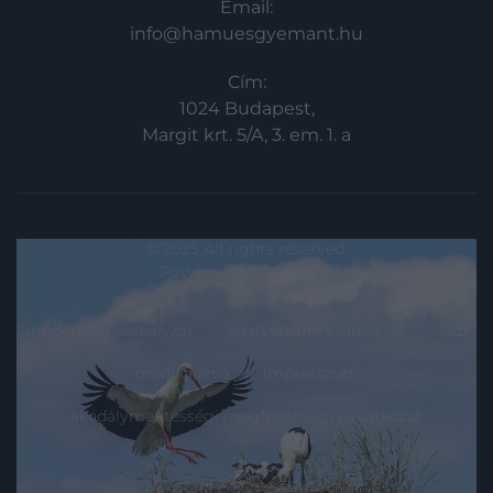
Email:
info@hamuesgyemant.hu
Cím:
1024 Budapest,
Margit krt. 5/A, 3. em. 1. a
© 2025 All rights reserved.
Powered by
HG Media
.
moderálási szabályzat
adatvédelmi szabályzat
ászf
médiaajánló
impresszum
akadálymentességi megfelelőségi nyilatkozat