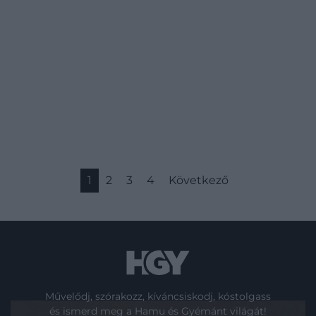
1
2
3
4
Következő
Művelődj, szórakozz, kíváncsiskodj, kóstolgass
és ismerd meg a Hamu és Gyémánt világát!