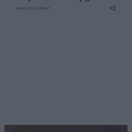
tandúrkemencék falára. A másfél
HAMU ÉS GYÉMÁNT
kilogrammos lepények aranybarna héjat,
levegős belsőt és tömör, rugalmas állagot
kapnak, majd családok és baráti
társaságok osztoznak rajtuk az asztal…