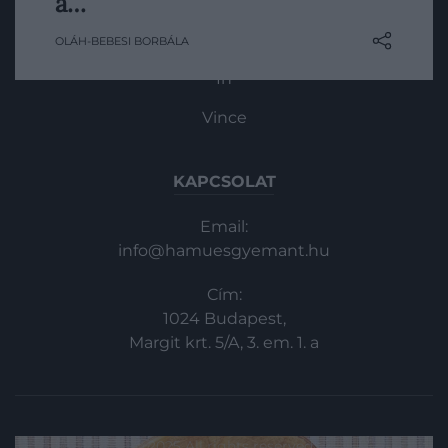
a…
Magazin-előfizetés
azonnal dobjuk ki? A válasz attól függ,
Haszon
OLÁH-BEBESI BORBÁLA
milyen ételről van szó. A penésznél
ugyanis nem kizárólag az számít, mit
In
látunk a…
Vince
KAPCSOLAT
Email:
info@hamuesgyemant.hu
Cím:
1024 Budapest,
Margit krt. 5/A, 3. em. 1. a
© 2025 All rights reserved.