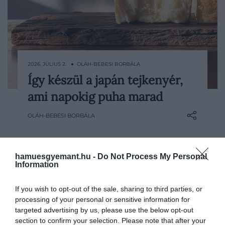
2026. JÚLIUS 2. ● OLÁH-BEBESI BORBÁLA
Így készül a japán tejkenyér,
A japán tejkenyér, vagyis a shokupan első
ami napokig puha marad
ránézésre egyszerű fehér kenyérnek
tűnik, de elég egy szeletet letépni belőle,
OLÁH-BEBESI BORBÁLA
és rögtön kiderül, miért rajonganak érte
annyian. Foszló, vajas, enyhén édeskés, a
belseje szinte szálakra húzható,
hamuesgyemant.hu -
Do Not Process My Personal
megfelelő…
Information
If you wish to opt-out of the sale, sharing to third parties, or
processing of your personal or sensitive information for
targeted advertising by us, please use the below opt-out
section to confirm your selection. Please note that after your