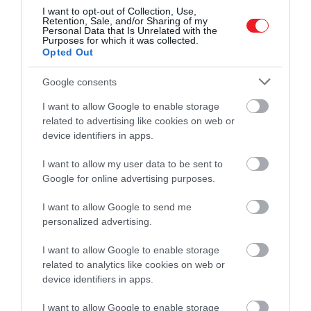
I want to opt-out of Collection, Use,
Retention, Sale, and/or Sharing of my
Personal Data that Is Unrelated with the
Purposes for which it was collected.
Opted Out
2026. JÚNIUS 16. ● HAMU ÉS GYÉMÁNT
Google consents
Kenyér vagy krumpli kerüljön
Kevés nyári ételünkről vitatkozunk annyit,
I want to allow Google to enable storage
a kovászos uborkába? Ezen…
mint a kovászos uborkáról. Van, aki
related to advertising like cookies on web or
device identifiers in apps.
kenyérrel készíti, más szerint krumplival
HAMU ÉS GYÉMÁNT
roppanósabb lesz a végeredmény, és
I want to allow my user data to be sent to
persze olyan is akad, aki egyszerűen
Google for online advertising purposes.
mindkettőt kihagyná. A kérdés elsőre
apróságnak tűnik, holott a savanyúság
I want to allow Google to send me
ízét, állagát és…
personalized advertising.
I want to allow Google to enable storage
related to analytics like cookies on web or
device identifiers in apps.
I want to allow Google to enable storage