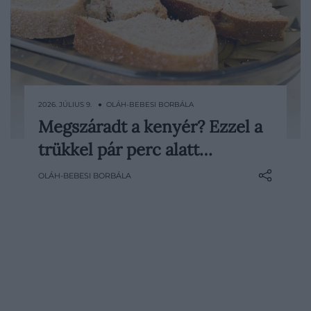
2026. JÚLIUS 9. ● OLÁH-BEBESI BORBÁLA
Megszáradt a kenyér? Ezzel a
A kenyeret könnyű ottfelejteni a
trükkel pár perc alatt…
konyhapulton: megvesszük frissen, aztán
pár nap múlva már csak egy kemény,
OLÁH-BEBESI BORBÁLA
kiszáradt vekni marad belőle. Ilyenkor
sokan automatikusan pirítósban,
zsemlemorzsában vagy bundás
kenyérben kezdenek el gondolkodni,
pedig van egy elsőre egészen furcsának
tűnő…