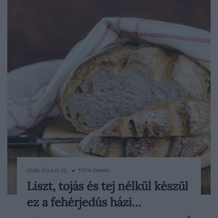
2026. JÚLIUS 20. ● TÓTH EMMA
Liszt, tojás és tej nélkül készül
Egyre többen kísérleteznek a
ez a fehérjedús házi…
kenyérsütéssel, a bonyodalmak
felismerése után azonban sokan feladják.