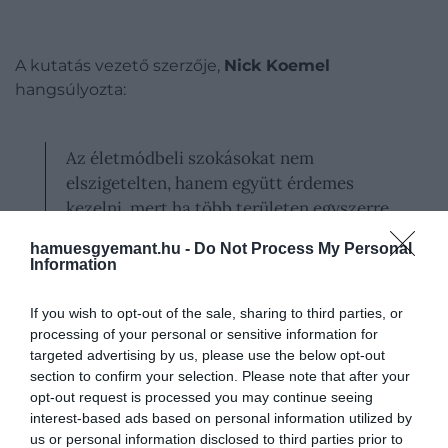
A kutatás vezető szerzője,
Nick Koemel
hangsúlyozta:
Az életmódbeli szokásokat nem
elszigetelten, hanem együtt érdemes
kezelni, mert ha több területen egyszerre
történnek kisebb változások, az egyes
hamuesgyemant.hu -
Do Not Process My Personal
lépések kevésbé megterhelők, mégis
Information
nagyobb eséllyel maradnak meg hosszú
távon.
If you wish to opt-out of the sale, sharing to third parties, or
processing of your personal or sensitive information for
targeted advertising by us, please use the below opt-out
section to confirm your selection. Please note that after your
opt-out request is processed you may continue seeing
Ezek szerint tehát az alvás, a mozgás és a
interest-based ads based on personal information utilized by
us or personal information disclosed to third parties prior to
táplálkozás együtt hatnak igazán.