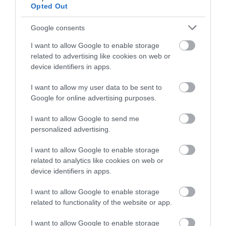
Opted Out
mozgás
, valamint kisebb étrendi változtatások –
például több
zöldség
vagy teljes kiőrlésű gabona
Google consents
fogyasztása – átlagosan
egy
plusz életévet
I want to allow Google to enable storage
jelenthetnek. A nagyobb, de továbbra is reálisan
related to advertising like cookies on web or
fenntartható módosítások pedig nemcsak az
device identifiers in apps.
élettartamot, hanem az aktív,
betegségektől
mentes
évek számát is számottevően növelhetik.
I want to allow my user data to be sent to
Google for online advertising purposes.
Robert Glatter
orvos szerint a kutatás egyik
legfontosabb
üzenete
, hogy a hosszabb élet
I want to allow Google to send me
personalized advertising.
önmagában nem elegendő cél. Sokkal
lényegesebb, hogy ezek az évek jó életminőségben
I want to allow Google to enable storage
teljenek, megőrizve az önállóságot, a fizikai
related to analytics like cookies on web or
erőnlétet és a
mentális
frissességet. Ebben
device identifiers in apps.
különösen nagy szerepe van annak, ha az ilyen
szokások
nemcsak idősebb korban, hanem jóval
I want to allow Google to enable storage
korábban a
mindennapok
részévé válnak.
related to functionality of the website or app.
I want to allow Google to enable storage