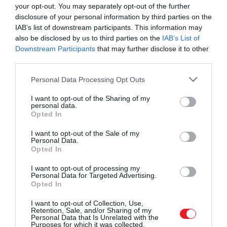
your opt-out. You may separately opt-out of the further
disclosure of your personal information by third parties on the
IAB’s list of downstream participants. This information may
also be disclosed by us to third parties on the
IAB’s List of
Downstream Participants
that may further disclose it to other
third parties.
Please note that this website/app uses one or more Google
Personal Data Processing Opt Outs
services and may gather and store information including but
not limited to your visit or usage behaviour. You may click to
I want to opt-out of the Sharing of my
personal data.
grant or deny consent to Google and its third-party tags to
Opted In
use your data for below specified purposes in below Google
consent section.
I want to opt-out of the Sale of my
Personal Data.
Opted In
I want to opt-out of processing my
Illusztráció.
Personal Data for Targeted Advertising.
Opted In
Fotó:
Studio Romantic/Shutterstock
I want to opt-out of Collection, Use,
Retention, Sale, and/or Sharing of my
A számítások szerint már napi néhány perccel több
Personal Data that Is Unrelated with the
Purposes for which it was collected.
alvás, minimálisan több közepes vagy intenzívebb