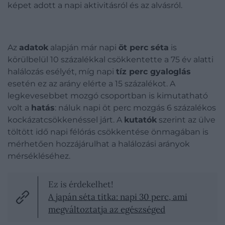
képet adott a napi aktivitásról és az alvásról.
Az
adatok
alapján már napi
öt perc séta
is
körülbelül 10 százalékkal csökkentette a 75 év alatti
halálozás esélyét, míg napi
tíz perc gyaloglás
esetén ez az arány elérte a 15 százalékot. A
legkevesebbet mozgó csoportban is kimutatható
volt a
hatás
: náluk napi öt perc mozgás 6 százalékos
kockázatcsökkenéssel járt. A
kutatók
szerint az ülve
töltött idő napi félórás csökkentése önmagában is
mérhetően hozzájárulhat a halálozási arányok
mérsékléséhez.
Ez is érdekelhet!
A japán séta titka: napi 30 perc, ami
megváltoztatja az egészséged