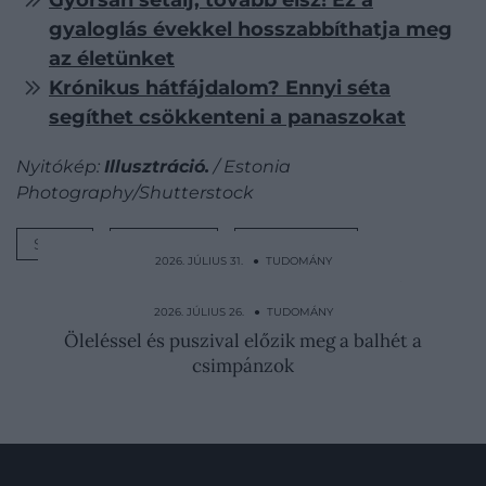
gyaloglás évekkel hosszabbíthatja meg
az életünket
Krónikus hátfájdalom? Ennyi séta
segíthet csökkenteni a panaszokat
Nyitókép:
Illusztráció.
/ Estonia
Photography/Shutterstock
SÉTA
MOZGÁS
EGÉSZSÉG
2026. JÚLIUS 31. ● TUDOMÁNY
Percek alatt ölt a Belgiumra ereszkedő
mérgező köd
2026. JÚLIUS 26. ● TUDOMÁNY
Öleléssel és puszival előzik meg a balhét a
csimpánzok