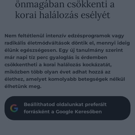
önmagában csökkenti a
korai halálozás esélyét
Nem feltétlenül intenzív edzésprogramok vagy
radikális életmódváltások döntik el, mennyi ideig
élünk egészségesen. Egy új tanulmány szerint
már napi tíz perc gyaloglás is érdemben
csökkentheti a korai halálozás kockázatát,
miközben több olyan évet adhat hozzá az
élethez, amelyet komolyabb betegségek nélkül
élhetünk meg.
Beállíthatod oldalunkat preferált
forrásként a Google Keresőben