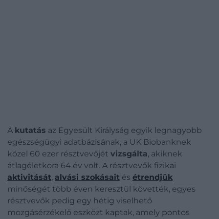
A
kutatás
az Egyesült Királyság egyik legnagyobb
egészségügyi adatbázisának, a UK Biobanknek
közel 60 ezer résztvevőjét
vizsgálta
, akiknek
átlagéletkora 64 év volt. A résztvevők fizikai
aktivitását
,
alvási szokásait
és
étrendjük
minőségét több éven keresztül követték, egyes
résztvevők pedig egy hétig viselhető
mozgásérzékelő eszközt kaptak, amely pontos