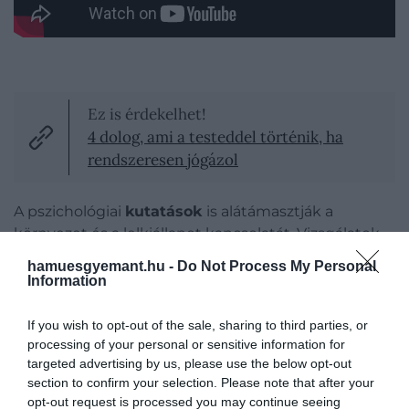
Ez is érdekelhet!
4 dolog, ami a testeddel történik, ha
rendszeresen jógázol
A pszichológiai
kutatások
is alátámasztják a
környezet és a lelkiállapot kapcsolatát. Vizsgálatok
szerint a rendezett otthonban élők általában
hamuesgyemant.hu -
Do Not Process My Personal
egészségesebbek, míg a zsúfolt, kaotikus terek
Information
összefüggésbe hozhatók a fokozott
stresszel
, a
fáradtsággal és a rosszabb koncentrációval. Egy
If you wish to opt-out of the sale, sharing to third parties, or
rendetlen környezetben az agy nehezebben
processing of your personal or sensitive information for
targeted advertising by us, please use the below opt-out
fókuszál, ami a mindennapi feladatok elvégzését is
section to confirm your selection. Please note that after your
megterheli.
opt-out request is processed you may continue seeing