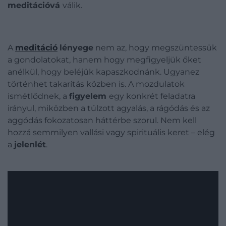
meditációvá
válik.
A
meditáció
lényege
nem az, hogy megszüntessük
a gondolatokat, hanem hogy megfigyeljük őket
anélkül, hogy beléjük kapaszkodnánk. Ugyanez
történhet takarítás közben is. A mozdulatok
ismétlődnek, a
figyelem
egy konkrét feladatra
irányul, miközben a túlzott agyalás, a rágódás és az
aggódás fokozatosan háttérbe szorul. Nem kell
hozzá semmilyen vallási vagy spirituális keret – elég
a
jelenlét
.