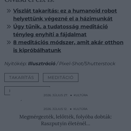
Viszlát takarítás: ez a humanoid robot
helyettünk végezné el a házimunkát
Úgy tűnik, a tudatosság meditáció
tényleg enyhíti a fájdalmat
8 meditációs módszer, amit akár otthon
is kipróbálhatunk
Nyitókép:
Illusztráció
/ Pixel-Shot/Shutterstock
TAKARÍTÁS
MEDITÁCIÓ
KONCENTRÁCIÓ
2026. JÚLIUS 27. ● KULTÚRA
Észak-Korea legfélelmetesebb nője: Kim
Dzsongun húga a…
2026. JÚLIUS 12. ● KULTÚRA
Megmérgezték, lelőtték, folyóba dobták:
Raszputyin életénél…