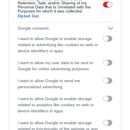
Retention, Sale, and/or Sharing of my
feladványt. Ha mindezt tudatos figyelemmel
Personal Data that Is Unrelated with the
tesszük, a rendrakás nem teher lesz, hanem egyfajta
Purposes for which it was collected.
Opted Out
mentális újrarendezés.
Google consents
Egy
buddhista megközelítés
szerint még az olyan
hétköznapi tevékenységek is, mint a mosogatás,
I want to allow Google to enable storage
alkalmasak lehetnek a tudatos jelenlét gyakorlására.
related to advertising like cookies on web or
device identifiers in apps.
Amikor nem sietünk, nem tereljük el a
figyelmünket, hanem valóban arra koncentrálunk,
I want to allow my user data to be sent to
amit éppen csinálunk, a legegyszerűbb mozdulatok
Google for online advertising purposes.
is nyugtatóvá válnak.
I want to allow Google to send me
A
takarítás
ebben az értelemben kettős hatású.
personalized advertising.
Egyrészt rendezettebbé teszi a környezetünket,
I want to allow Google to enable storage
csökkentve a külső ingerek okozta terhelést,
related to analytics like cookies on web or
másrészt közben lelassít, fókuszál, és segít
device identifiers in apps.
kiszakadni a folyamatos gondolatáramlásból. Nem
kell rá külön időt szánni, nem igényel speciális
I want to allow Google to enable storage
eszközöket – csak egy másfajta hozzáállást.
related to functionality of the website or app.