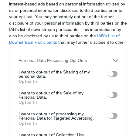
interest-based ads based on personal information utilized by
us or personal information disclosed to third parties prior to
your opt-out. You may separately opt-out of the further
Mindez
magyarázatot
adhat arra is, miért alapvető a
disclosure of your personal information by third parties on the
tisztaság szinte minden vallási és spirituális
IAB’s list of downstream participants. This information may
hagyományban
. Ritkán látunk rendezetlen
also be disclosed by us to third parties on the
IAB’s List of
templomot, meditációs teret vagy
jógastúdiót
. A
Downstream Participants
that may further disclose it to other
rend nem öncélú, hanem a befelé figyelés egyik
third parties.
eszköze, a legegyszerűbb formája pedig a saját
Please note that this website/app uses one or more Google
Personal Data Processing Opt Outs
otthonunkban kezdődik.
services and may gather and store information including but
not limited to your visit or usage behaviour. You may click to
I want to opt-out of the Sharing of my
personal data.
Figyelmedbe ajánljuk!
grant or deny consent to Google and its third-party tags to
Opted In
use your data for below specified purposes in below Google
5 ecetes tipp takarításhoz, amivel pénzt
consent section.
I want to opt-out of the Sale of my
spórolhatsz
Personal Data.
Opted In
A takarítás során
kézzelfogható módon
I want to opt-out of processing my
Personal Data for Targeted Advertising.
tapasztaljuk meg az átmenetet a káoszból a rend
Opted In
felé. Ez önmagában is kielégítő élmény, hasonló
ahhoz, amikor sikerül megoldani egy bonyolult
I want to opt-out of Collection, Use,