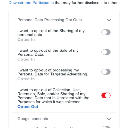
Downstream Participants
that may further disclose it to other
hozzájárul az idősebb korosztály és a cukorbetegek
third parties.
jobb fizikai állapotához is.
Please note that this website/app uses one or more Google
Personal Data Processing Opt Outs
services and may gather and store information including but
not limited to your visit or usage behaviour. You may click to
I want to opt-out of the Sharing of my
personal data.
grant or deny consent to Google and its third-party tags to
Ez is érdekelhet!
Opted In
use your data for below specified purposes in below Google
Egy japán szerzetes szerint valójában
consent section.
I want to opt-out of the Sale of my
pofonegyszerű megérteni a zent
Personal Data.
Opted In
A leghatékonyabb sétaforma
I want to opt-out of processing my
Personal Data for Targeted Advertising.
Opted In
Egy 2007-ben végzett japán
kutatásban
246
I want to opt-out of Collection, Use,
idősebb felnőttet három csoportra osztottak: az első
Retention, Sale, and/or Sharing of my
Personal Data that Is Unrelated with the
csoport egyáltalán nem sétált, a második csoport
Purposes for which it was collected.
naponta kb. 8000 lépést tett meg heti legalább 4
Opted Out
napon keresztül, a harmadik csoport pedig
Google consents
kifejezetten a japán séta programot alkalmazta –
hetente ugyanannyiszor gyalogoltak, de a módszer