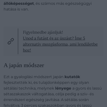
állóképességet
, és számos más egészségügyi
hatása is van.
Figyelmedbe ajánljuk!
Unod a futást és az úszást? Íme 5
alternatív mozgásforma, ami lendületbe
hoz!
A japán módszer
Ezt a gyaloglási módszert japán
kutatók
fejlesztették ki, és tulajdonképpen egy olyan
sétálási technika, melynek
lényege
a gyors és lassú
sétaszakaszok váltogatása, célja pedig a szív- és
érrendszeri egészség javítása. A sétálás során
felváltva, 3 perces szakaszokban gyors és lassú