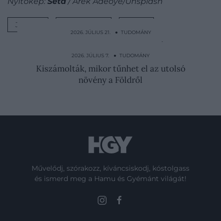
Nyitókép:
Séta
/ Arek Adeoye/Unsplash
JAPÁN
EGÉSZSÉG
SÉTA
2026. JÚLIUS 21. ● TUDOMÁNY
Még csak most fedezték fel, de már most
kihalás fenyegeti…
2026. JÚLIUS 7. ● TUDOMÁNY
Kiszámolták, mikor tűnhet el az utolsó
növény a Földről
Művelődj, szórakozz, kíváncsiskodj, kóstolgass
és ismerd meg a Hamu és Gyémánt világát!