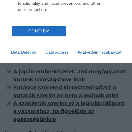
functionality and fraud prevention, and other
user protection.
CONFIRM
Fotó:
maxbelchenko/Shutterstock
Data Deletion
Data Access
Adatvédelmi szabályzat
Olvasd el ezt is!
A japán emberkísérlet, ami megágyazott
korunk valóságshow-inak
Futással szereted kiereszteni gőzt? A
kutatók szerint ez nem a legjobb ötlet
A szakértők szerint ez a legjobb időpont
a vacsorához, ha figyelünk az
egészségünkre