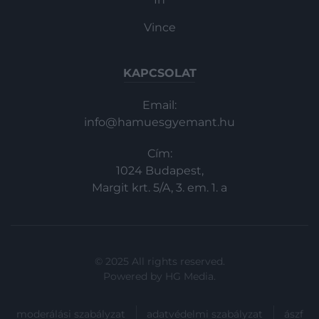
Vince
KAPCSOLAT
Email:
info@hamuesgyemant.hu
Cím:
1024 Budapest,
Margit krt. 5/A, 3. em. 1. a
© 2025 All rights reserved.
Powered by
HG Media
.
moderálási szabályzat
adatvédelmi szabályzat
ászf