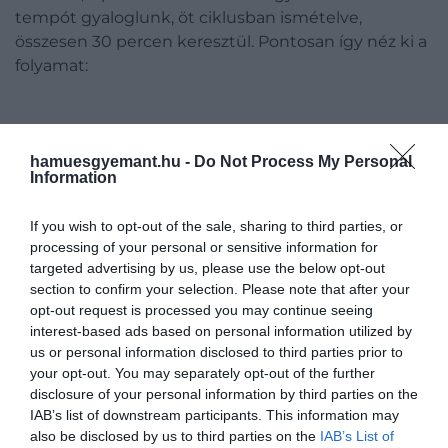
tempót gyaloglunk, öt ciklusban ismételve,
összesen 30 percen keresztül. Pontosan így néz ki a
folyamat:
Három perc gyors séta (a maximális
hamuesgyemant.hu -
Do Not Process My Personal
állóképességünk körülbelül 70%-a)
Information
Három perc lassú séta (a maximális
állóképességünk körülbelül 40%-a)
If you wish to opt-out of the sale, sharing to third parties, or
A szakaszok ismétlése, amíg letelik a fél óra, vagy
processing of your personal or sensitive information for
targeted advertising by us, please use the below opt-out
amíg jólesik
section to confirm your selection. Please note that after your
opt-out request is processed you may continue seeing
Mit tehet 30 perc az egészségünkért?
interest-based ads based on personal information utilized by
us or personal information disclosed to third parties prior to
Mindössze 30 percnyi japán séta számos
előnnyel
your opt-out. You may separately opt-out of the further
jár: a kutatók arra jutottak, hogy a hagyományos
disclosure of your personal information by third parties on the
IAB’s list of downstream participants. This information may
gyaloglásnál jobban javítja az állóképességet, a
also be disclosed by us to third parties on the
IAB’s List of
vércukorszintet és a vérnyomást, valamint