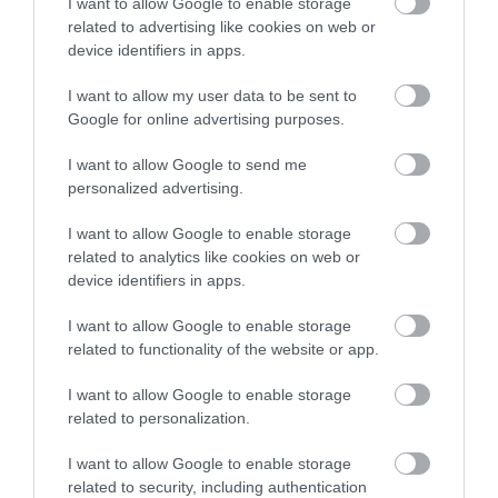
I want to allow Google to enable storage
szakaszait teljesítették.
related to advertising like cookies on web or
device identifiers in apps.
Ahogy a The Manual
cikke
is kiemeli, az
eredmények
megdöbbentőek voltak: a japán
I want to allow my user data to be sent to
Google for online advertising purposes.
módszerrel sétálók sokkal jobban teljesítettek, mint
a többiek – még azoknál is, akik hetente közel 30
I want to allow Google to send me
000 lépést tettek meg. Az eredmények szerint a
personalized advertising.
japán séta tehát 29-szeresére növelte az
állóképességi fittséget,10-szeres javulást
I want to allow Google to enable storage
eredményezett a láberőben és 3-szor jobban
related to analytics like cookies on web or
device identifiers in apps.
csökkentette a vérnyomást.
I want to allow Google to enable storage
related to functionality of the website or app.
I want to allow Google to enable storage
related to personalization.
I want to allow Google to enable storage
related to security, including authentication