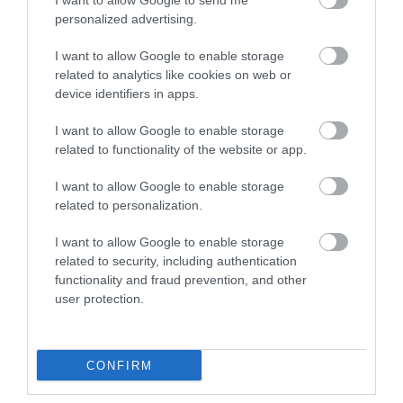
meggyötört, de boldog férfi velük ment, hiszen joggal
I want to allow Google to send me
personalized advertising.
hihette azt, hogy egy különleges díjat kap kivételesen
kemény munkájáért cserébe. Mikor megérkezett úti
I want to allow Google to enable storage
céljára, ráeszmélt, hogy Dél-Koreába vitték. Egy teljes
related to analytics like cookies on web or
napot el is tölthetett a szöuli vidámparkban, ezt
device identifiers in apps.
követően azonban jött a hidegzuhany: az élménydús
nap után átvitték – természetesen bekötött szemmel
I want to allow Google to enable storage
related to functionality of the website or app.
egy lakásba, majd pontosan az következett, amit már
egyszer átélt.
I want to allow Google to enable storage
related to personalization.
Ismét megkérte a vezető producer, hogy vegye le a
ruháit, majd elárulták neki, hogy ugyanazok a szabályo
I want to allow Google to enable storage
csak ezúttal koreaiul kell teljesítenie a játékot. 1 millió
related to security, including authentication
jen helyett a cél itt az volt, hogy elég pénzt nyerjen
functionality and fraud prevention, and other
ahhoz, hogy megengedhessen magának egy Japan
user protection.
Airlines repülőjegyet, amely hazaviszi. Nasubinak – a
koreai nyelvet is kellőképpen elsajátítva – mindössze
pár hét alatt sikerült a célt elérnie, de ezen a ponton a
CONFIRM
szervezők hirtelen azzal módosították a szabadulás