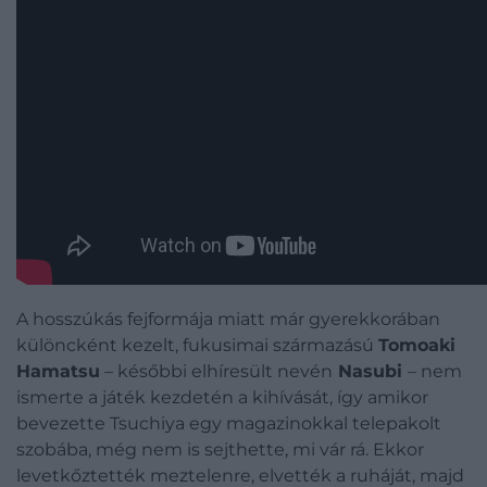
A hosszúkás fejformája miatt már gyerekkorában
különcként kezelt, fukusimai származású
Tomoaki
Hamatsu
– későbbi elhíresült nevén
Nasubi
– nem
ismerte a játék kezdetén a kihívását, így amikor
bevezette Tsuchiya egy magazinokkal telepakolt
szobába, még nem is sejthette, mi vár rá. Ekkor
levetkőztették meztelenre, elvették a ruháját, majd