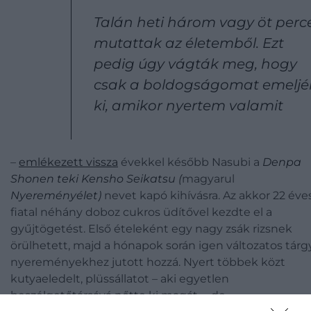
Talán heti három vagy öt perc
mutattak az életemből. Ezt
pedig úgy vágták meg, hogy
csak a boldogságomat emeljé
ki, amikor nyertem valamit
–
emlékezett vissza
évekkel később Nasubi a
Denpa
Shonen teki Kensho Seikatsu
(
magyarul
Nyereményélet)
nevet kapó kihívásra. Az akkor 22 éve
fiatal néhány doboz cukros üdítővel kezdte el a
gyűjtögetést. Első ételeként egy nagy zsák rizsnek
örülhetett, majd a hónapok során igen változatos tárg
nyereményekhez jutott hozzá. Nyert többek közt
kutyaeledelt, plüssállatot – aki egyetlen
beszélgetőtársává nőtte ki magát –, de