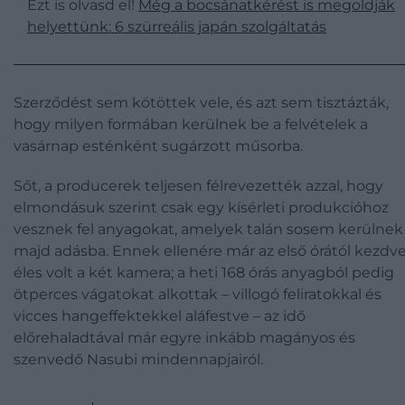
Ezt is olvasd el!
Még a bocsánatkérést is megoldják
helyettünk: 6 szürreális japán szolgáltatás
Szerződést sem kötöttek vele, és azt sem tisztázták,
hogy milyen formában kerülnek be a felvételek a
vasárnap esténként sugárzott műsorba.
Sőt, a producerek teljesen félrevezették azzal, hogy
elmondásuk szerint csak egy kísérleti produkcióhoz
vesznek fel anyagokat, amelyek talán sosem kerülnek
majd adásba. Ennek ellenére már az első órától kezdv
éles volt a két kamera; a heti 168 órás anyagból pedig
ötperces vágatokat alkottak – villogó feliratokkal és
vicces hangeffektekkel aláfestve – az idő
előrehaladtával már egyre inkább magányos és
szenvedő Nasubi mindennapjairól.