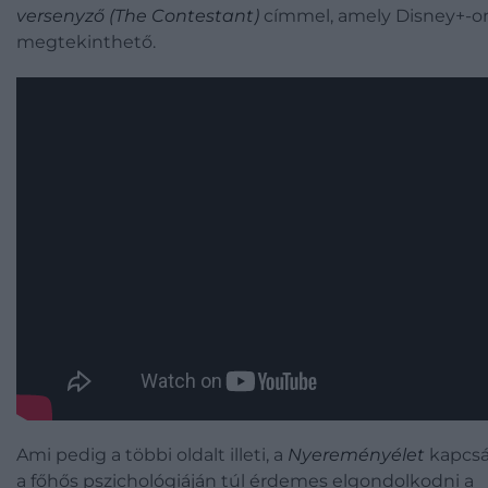
versenyző (The Contestant)
címmel, amely Disney+-o
megtekinthető.
Ami pedig a többi oldalt illeti, a
Nyereményélet
kapcs
a főhős pszichológiáján túl érdemes elgondolkodni a