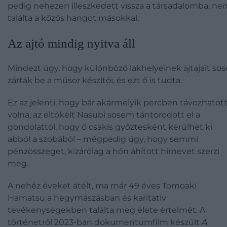
pedig nehezen illeszkedett vissza a társadalomba, ne
találta a közös hangot másokkal.
​Az ajtó mindig nyitva áll
Mindezt úgy, hogy különböző lakhelyeinek ajtajait sos
zárták be a műsor készítői, és ezt ő is tudta.
Ez az jelenti, hogy bár akármelyik percben távozhatot
volna, az eltökélt Nasubi sosem tántorodott el a
gondolattól, hogy ő csakis győztesként kerülhet ki
abból a szobából – mégpedig úgy, hogy semmi
pénzösszeget, kizárólag a hőn áhított hírnevet szerzi
meg.
A nehéz éveket átélt, ma már 49 éves Tomoaki
Hamatsu a hegymászásban és karitatív
tevékenységekben találta meg élete értelmét. A
történetről 2023-ban dokumentumfilm készült
A