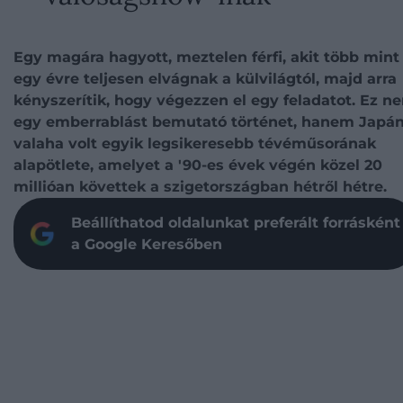
Egy magára hagyott, meztelen férfi, akit több mint
egy évre teljesen elvágnak a külvilágtól, majd arra
kényszerítik, hogy végezzen el egy feladatot. Ez n
egy emberrablást bemutató történet, hanem Japá
valaha volt egyik legsikeresebb tévéműsorának
alapötlete, amelyet a '90-es évek végén közel 20
millióan követtek a szigetországban hétről hétre.
Beállíthatod oldalunkat preferált forrásként
a Google Keresőben