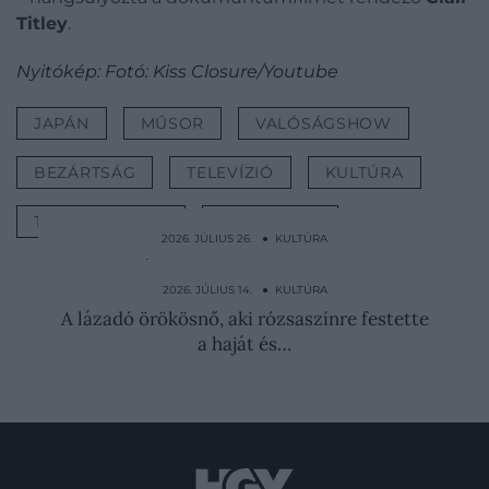
Titley
.
Nyitókép: Fotó: Kiss Closure/Youtube
JAPÁN
MŰSOR
VALÓSÁGSHOW
BEZÁRTSÁG
TELEVÍZIÓ
KULTÚRA
TRUMAN SHOW
JIM CARREY
2026. JÚLIUS 26. ● KULTÚRA
Férje bezárta és erőszakkal kényszerítette
írásra, később…
2026. JÚLIUS 14. ● KULTÚRA
A lázadó örökösnő, aki rózsaszínre festette
a haját és…