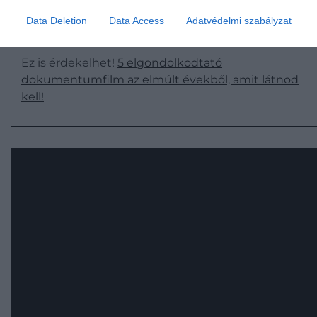
feltételeit, hogy csak első osztályú jegyet vehet.
Data Deletion
Data Access
Adatvédelmi szabályzat
Ez is érdekelhet!
5 elgondolkodtató
dokumentumfilm az elmúlt évekből, amit látnod
kell!