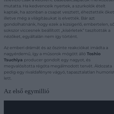
mutatta. Ha kedvenceik nyertek, a szurkolók ételt
kaptak, ha azonban a csapat vesztett, éheztették őket
illetve még a világításukat is elvették. Bár azt
gondolhatnánk, hogy ezek a kizsigerlő, embertelen, s
sokszor viccesnek beállított „kísérletek” taszították a
nézőket, egyáltalán nem így történt.
Az emberi drámát és az őszinte reakciókat imádta a
nagyérdemű, így a műsorok mögött álló
Toshio
Tsuchiya
producer gondolt egy nagyot, és
megvalósította régóta megálmodott tervét. Áldozata
pedig egy rivaldafényre vágyó, tapasztalatlan humoris
lett.
Az első egymillió