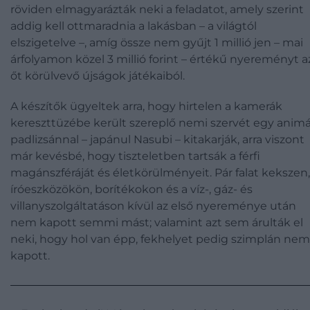
röviden elmagyarázták neki a feladatot, amely szerint
addig kell ottmaradnia a lakásban – a világtól
elszigetelve –, amíg össze nem gyűjt 1 millió jen – mai
árfolyamon közel 3 millió forint – értékű nyereményt a
őt körülvevő újságok játékaiból.
A készítők ügyeltek arra, hogy hirtelen a kamerák
kereszttüzébe került szereplő nemi szervét egy animá
padlizsánnal – japánul Nasubi – kitakarják, arra viszont
már kevésbé, hogy tiszteletben tartsák a férfi
magánszféráját és életkörülményeit. Pár falat kekszen,
íróeszközökön, borítékokon és a víz-, gáz- és
villanyszolgáltatáson kívül az első nyereménye után
nem kapott semmi mást; valamint azt sem árulták el
neki, hogy hol van épp, fekhelyet pedig szimplán nem
kapott.