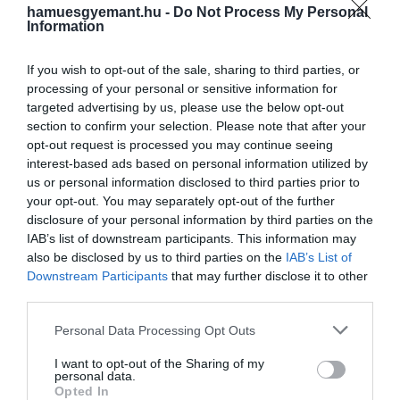
gumiabroncsokat, kerékpárt, mozijegyeket vagy sátra
hamuesgyemant.hu -
Do Not Process My Personal
is bontogathatott a megnyert csomagjaiból. Ruhához
Information
azonban egyszer sem jutott hozzá, és soha nem kapot
semmi olyat, amellyel a növekvő arcszőrzetét vagy a
If you wish to opt-out of the sale, sharing to third parties, or
körmeit le tudta volna vágni.
processing of your personal or sensitive information for
targeted advertising by us, please use the below opt-out
A tévénézők körében egyre népszerűbb műsort
section to confirm your selection. Please note that after your
opt-out request is processed you may continue seeing
mindeközben néhányan megrendezett színjátéknak
interest-based ads based on personal information utilized by
titulálták, ezért a készítők gyorsan úgy döntöttek, ho
us or personal information disclosed to third parties prior to
megcáfolják a pletykákat:
your opt-out. You may separately opt-out of the further
disclosure of your personal information by third parties on the
így lett a nap összes órájában nézhető a világhálón
IAB’s list of downstream participants. This information may
keresztül Nasubi szobája.
also be disclosed by us to third parties on the
IAB’s List of
Downstream Participants
that may further disclose it to other
Kis idő múlva egyes rajongók és újságírók megfejtetté
third parties.
hova dughatták el a férfit, így a producerek
Please note that this website/app uses one or more Google
Personal Data Processing Opt Outs
kénytelenek voltak egy új helyre átköltöztetni a
services and may gather and store information including but
valóságshow főszereplőjét. Hamatsut bekötött
not limited to your visit or usage behaviour. You may click to
I want to opt-out of the Sharing of my
szemmel szállították, és amikor kinyithatta a szemét,
personal data.
grant or deny consent to Google and its third-party tags to
Opted In
egy ugyanolyan ingerszegény szobában találta magát