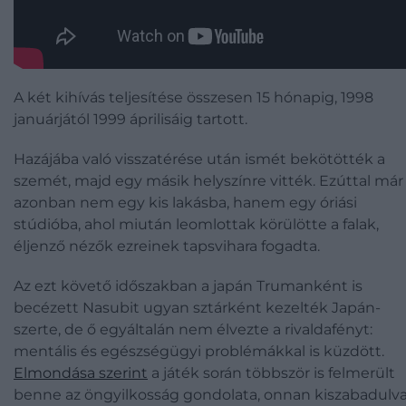
A két kihívás teljesítése összesen 15 hónapig, 1998
januárjától 1999 áprilisáig tartott.
Hazájába való visszatérése után ismét bekötötték a
szemét, majd egy másik helyszínre vitték. Ezúttal már
azonban nem egy kis lakásba, hanem egy óriási
stúdióba, ahol miután leomlottak körülötte a falak,
éljenző nézők ezreinek tapsvihara fogadta.
Az ezt követő időszakban a japán Trumanként is
becézett Nasubit ugyan sztárként kezelték Japán-
szerte, de ő egyáltalán nem élvezte a rivaldafényt:
mentális és egészségügyi problémákkal is küzdött.
Elmondása szerint
a játék során többször is felmerült
benne az öngyilkosság gondolata, onnan kiszabadulv