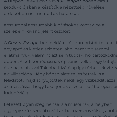
A Nippon Television
Susunu! Denpa Shōnen
című
produkciójában a készítők a nézettség növelése
érdekében nem ismertek határokat:
abszurdnál abszurdabb kihívásokba vonták be a
szerepelni kívánó jelentkezőket.
A
Desert Escape
-ben például két humoristát tettek ki
egy apró és kietlen szigeten, ahol nem volt semmi
ellátmányuk, valamint azt sem tudták, hol tartózkodn
éppen. A két komédiásnak építenie kellett egy tutajt,
és elhajózni azzal Tokióba, kizárólag így térhettek vissz
a civilizációba. Négy hónap alatt teljesítették is a
feladatot, majd átnyújtottak nekik egy vizibicklit, azzal
az utasítással, hogy tekerjenek el vele Indiából egész
Indonéziáig.
Létezett olyan szegmense is a műsornak, amelyben
egy-egy szűk szobába zárták be a versenyzőket, ahol 
televízió csak a kedvenc baseballcsapatuk mérkőzései