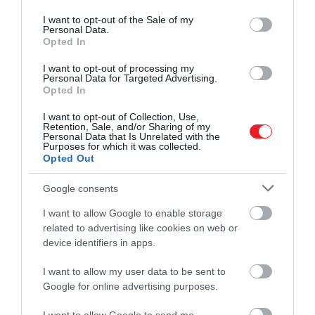
use your data for below specified purposes in below Google
az összes korábban nyert holmijával együtt.
consent section.
I want to opt-out of the Sale of my
Personal Data.
Opted In
Ekkor megkérdezte, hogy teljesítette-e a kihívást,
amelyre azt felelték neki, hogy a helyváltoztatás csak
I want to opt-out of processing my
Personal Data for Targeted Advertising.
azért történt, hogy az új környezet szerencsét hozzon
Opted In
neki a játékokban. Azaz még ekkor sem értesült arról,
hogy valójában 17 millió honfitársa ül le azért a tévé el
I want to opt-out of Collection, Use,
Retention, Sale, and/or Sharing of my
minden vasárnap, hogy az ő küzdelmét nézze.
Personal Data that Is Unrelated with the
Purposes for which it was collected.
Opted Out
A kihívás kezdetét követő 335. napon gyűlt össze az 1
millió jen, de ezzel még messze nem zárultak le a
Google consents
megpróbáltatások.
I want to allow Google to enable storage
Váratlan helyszínek
related to advertising like cookies on web or
device identifiers in apps.
Miután tájékoztatták a győzelméről, Nasubi visszakap
I want to allow my user data to be sent to
a ruháit, majd bekötötték a szemét azzal az ígérettel,
Google for online advertising purposes.
hogy egy meglepetést tartogatnak számára. A