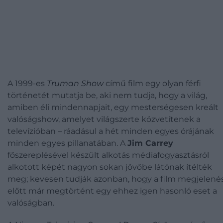
A 1999-es
Truman Show
című film egy olyan férfi
történetét mutatja be, aki nem tudja, hogy a világ,
amiben éli mindennapjait, egy mesterségesen kreált
valóságshow, amelyet világszerte közvetítenek a
televízióban – ráadásul a hét minden egyes órájának
minden egyes pillanatában. A
Jim Carrey
főszereplésével készült alkotás médiafogyasztásról
alkotott képét nagyon sokan jövőbe látónak ítélték
meg; kevesen tudják azonban, hogy a film megjelené
előtt már megtörtént egy ehhez igen hasonló eset a
valóságban.