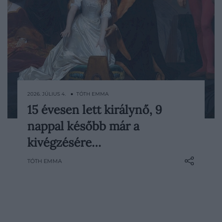
2026. JÚLIUS 4. ● TÓTH EMMA
15 évesen lett királynő, 9
I. Johannát, azaz Lady Jane Greyt gyakran
nappal később már a
csak „kilencnapos királynőként”
emlegetik az angol történelemben.
kivégzésére…
Történetében azonban korántsem ez a
TÓTH EMMA
legizgalmasabb részlet. A kamaszlány
valójában sosem vágyott a hatalomra,
családja és kora politikai játszmái azonban
a…