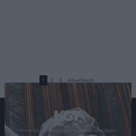
1
2
3
Következő
Művelődj, szórakozz, kíváncsiskodj, kóstolgass