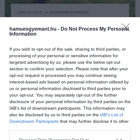
2026. JÚLIUS 10. ● OLÁH-BEBESI BORBÁLA
82 évet élt le úgy a szerzetes,
Mihailo Tolotos története első hallásra
hamuesgyemant.hu -
Do Not Process My Personal
hogy soha nem látott nőt
inkább tűnik legendának, mint valós
Information
életrajznak. A görög szerzetesről azt
OLÁH-BEBESI BORBÁLA
tartják, hogy egész életét az Athosz-hegy
If you wish to opt-out of the sale, sharing to third parties, or
processing of your personal or sensitive information for
zárt kolostori világában töltötte, és 82
targeted advertising by us, please use the below opt-out
éves koráig egyetlen nőt sem látott. A
section to confirm your selection. Please note that after your
történet…
opt-out request is processed you may continue seeing
interest-based ads based on personal information utilized by
us or personal information disclosed to third parties prior to
your opt-out. You may separately opt-out of the further
disclosure of your personal information by third parties on the
IAB’s list of downstream participants. This information may
also be disclosed by us to third parties on the
IAB’s List of
Downstream Participants
that may further disclose it to other
third parties.
Please note that this website/app uses one or more Google