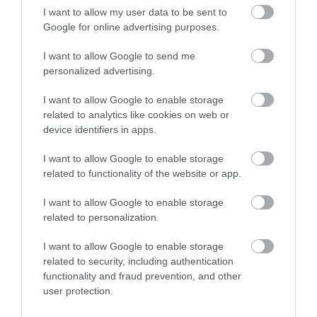
I want to allow my user data to be sent to
Google for online advertising purposes.
I want to allow Google to send me
personalized advertising.
2026. JÚLIUS 7. ● TÓTH EMMA
Így működtek a középkori
I want to allow Google to enable storage
A középkori kórházakról könnyű azt
related to analytics like cookies on web or
kórházak: nem is orvosok…
gondolni, hogy a mai intézmények
device identifiers in apps.
kezdetleges elődei voltak, ahol ilyen-
TÓTH EMMA
I want to allow Google to enable storage
olyan, mai szemmel meghökkentő
related to functionality of the website or app.
módszerekkel kezelték a betegeket, de a
valóság ennél jóval összetettebb. A
I want to allow Google to enable storage
középkori hospitalis egyszerre több
related to personalization.
funkciót…
I want to allow Google to enable storage
related to security, including authentication
functionality and fraud prevention, and other
user protection.