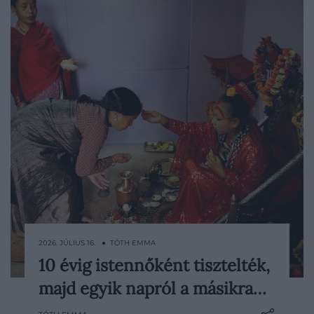
2026. JÚLIUS 16. ● TÓTH EMMA
10 évig istennőként tisztelték,
Nepálban évszázadok óta kislányokat
majd egyik napról a másikra…
választanak ki, akiket egy hindu istennő
földi megtestesüléseként tisztelnek. A