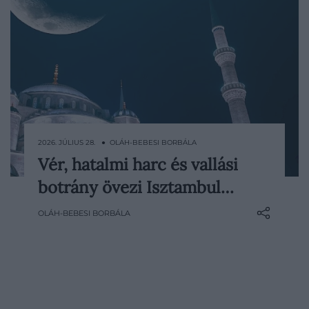
2026. JÚLIUS 28. ● OLÁH-BEBESI BORBÁLA
Vér, hatalmi harc és vallási
Odabent mindig kék az ég. Isztambul
botrány övezi Isztambul…
legismertebb mecsetének kupolái alatt
több tízezer csempe, festett
OLÁH-BEBESI BORBÁLA
virágmotívum és színes üvegablak
teremti meg a földöntúli nyugalom
érzetét, miközben az épület történetében
alig akad bármi békés. A Kék…