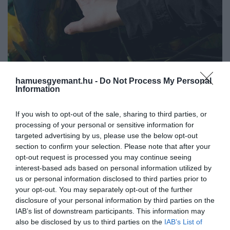
hamuesgyemant.hu -
Do Not Process My Personal
Information
2026. MÁRCIUS 5. ● HAMU ÉS GYÉMÁNT
If you wish to opt-out of the sale, sharing to third parties, or
Újabb ország engedélyezte a
processing of your personal or sensitive information for
A hagyományos temetkezési formák
vízzel való hamvasztást,
targeted advertising by us, please use the below opt-out
mellett egyre népszerűbbek a
section to confirm your selection. Please note that after your
fenntartható alternatívák, köztük a vízzel
egyre…
opt-out request is processed you may continue seeing
történő hamvasztás. A kevesebb
interest-based ads based on personal information utilized by
HAMU ÉS GYÉMÁNT
környezeti terheléssel járó eljárást az
us or personal information disclosed to third parties prior to
Egyesült Királyságon belül elsőként
your opt-out. You may separately opt-out of the further
Skóciában…
disclosure of your personal information by third parties on the
IAB’s list of downstream participants. This information may
also be disclosed by us to third parties on the
IAB’s List of