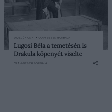
2026. JÚNIUS 7. ● OLÁH-BEBESI BORBÁLA
Lugosi Béla a temetésén is
Lugosi Béla neve máig elválaszthatatlan
Drakula köpenyét viselte
Drakulától, ami egyszerre jelentett
számára világsikert és életen át tartó
OLÁH-BEBESI BORBÁLA
beskatulyázást. Nehezen élte meg és
panaszkodott is, hogy képtelen kilépni a
szerepből, halála után mégis úgy
búcsúztatták el…