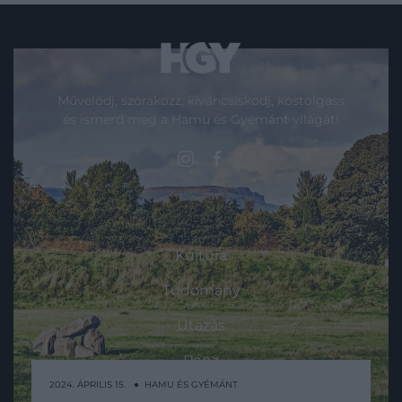
Művelődj, szórakozz, kíváncsiskodj, kóstolgass
és ismerd meg a Hamu és Gyémánt világát!
ROVATOK
Kultúra
Tudomány
Utazás
Pénz
2024. ÁPRILIS 15. ● HAMU ÉS GYÉMÁNT
Gasztronómia