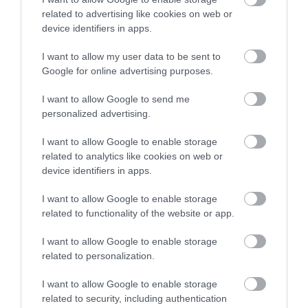
related to advertising like cookies on web or
device identifiers in apps.
I want to allow my user data to be sent to
Google for online advertising purposes.
I want to allow Google to send me
personalized advertising.
I want to allow Google to enable storage
related to analytics like cookies on web or
device identifiers in apps.
I want to allow Google to enable storage
related to functionality of the website or app.
2025. AUGUSZTUS 24. ● HAMU ÉS GYÉMÁNT
Temetés is lesz Az ördög
I want to allow Google to enable storage
Augusztus közepén újabb fotók kerültek
Pradát visel 2-ben – a
related to personalization.
nyilvánosságra Az Ördög Pradát visel
második részének forgatásáról, amelyek
rajongók…
I want to allow Google to enable storage
ismét beindították a találgatásokat. A
related to security, including authentication
HAMU ÉS GYÉMÁNT