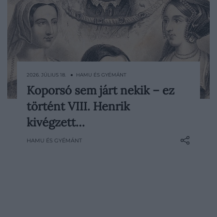
2026. JÚLIUS 18. ● HAMU ÉS GYÉMÁNT
Koporsó sem járt nekik – ez
VIII. Henrik hat feleségének történetét
történt VIII. Henrik
többnyire házasságaik, válásaik és
tragikus haláluk felől ismerjük, arról
kivégzett…
azonban kevesebb szó esik, mi történt
HAMU ÉS GYÉMÁNT
velük mindezek után. A két kivégzett
királyné, Boleyn Anna és Howard Katalin
temetése távol…