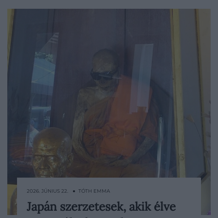
2026. JÚNIUS 22. ● TÓTH EMMA
Japán szerzetesek, akik élve
Japán Jamagata prefektúrájában ma is