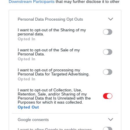
Downstream Participants
that may further disclose it to other
third parties.
Please note that this website/app uses one or more Google
Personal Data Processing Opt Outs
services and may gather and store information including but
not limited to your visit or usage behaviour. You may click to
I want to opt-out of the Sharing of my
personal data.
grant or deny consent to Google and its third-party tags to
Opted In
use your data for below specified purposes in below Google
consent section.
I want to opt-out of the Sale of my
Personal Data.
Opted In
I want to opt-out of processing my
Personal Data for Targeted Advertising.
Opted In
I want to opt-out of Collection, Use,
Retention, Sale, and/or Sharing of my
Personal Data that Is Unrelated with the
Purposes for which it was collected.
Opted Out
Google consents
I want to allow Google to enable storage