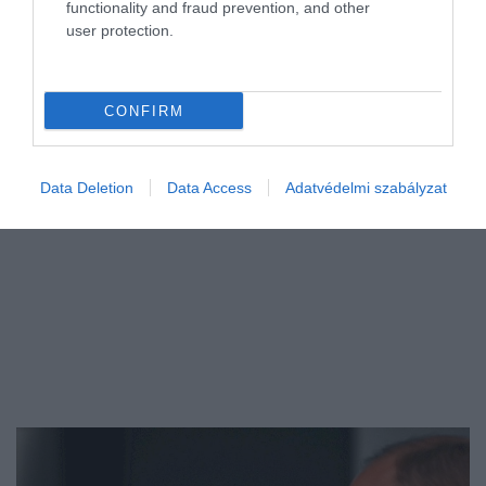
képeken Anne Hathaway és Stanley Tucci
functionality and fraud prevention, and other
látható – akik Andy Sachsot és Nigelt
user protection.
alakítva – karöltve sétálnak a parkban,
teljesen feketében.
CONFIRM
Data Deletion
Data Access
Adatvédelmi szabályzat