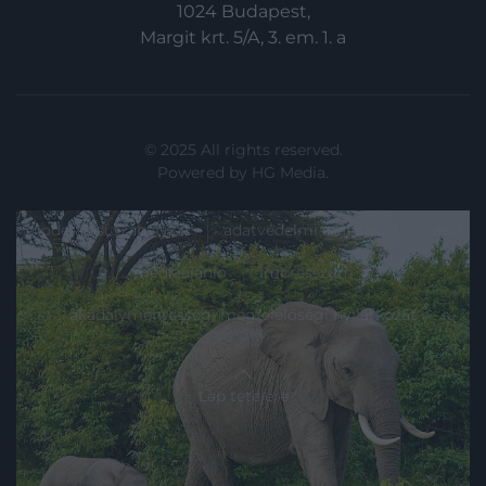
1024 Budapest,
Margit krt. 5/A, 3. em. 1. a
© 2025 All rights reserved.
Powered by
HG Media
.
moderálási szabályzat
adatvédelmi szabályzat
ászf
médiaajánló
impresszum
akadálymentességi megfelelőségi nyilatkozat
Lap tetejére