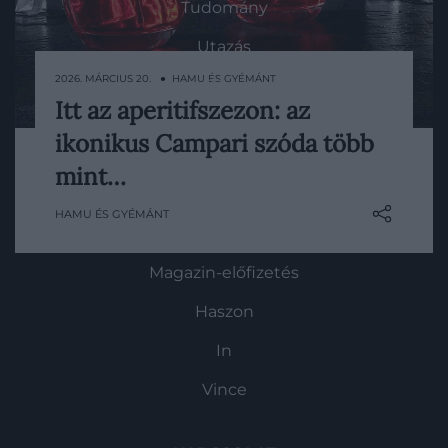
Tudomány
Utazás
2026. MÁRCIUS 20. ● HAMU ÉS GYÉMÁNT
Pénz
Itt az aperitifszezon: az
Az olaszok egyik legfontosabb rituáléja az
Gasztronómia
ikonikus Campari szóda több
aperitivo, vagyis az a lazább, étkezés előtti
Magazin
időszak, amikor az emberek barátokkal,
mint…
kollégákkal találkoznak, isznak valami
HAMU ÉS GYÉMÁNT
könnyedebbet, és néhány sós falat
HG MEDIA
mellett lassan ráhangolódnak a vacsorára.
Ennek részeként az…
Magazin-előfizetés
Haszon
In
Vince