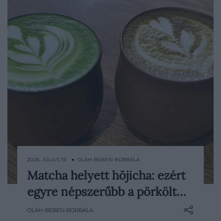
2026. JÚLIUS 19. ● OLÁH-BEBESI BORBÁLA
Matcha helyett hōjicha: ezért
A matcha az elmúlt évek egyik
egyre népszerűbb a pörkölt…
legnagyobb slágeritala lett, de Japánban
egy másik különlegesség is nagy
OLÁH-BEBESI BORBÁLA
figyelmet kap. A hōjicha pörkölt zöld tea,