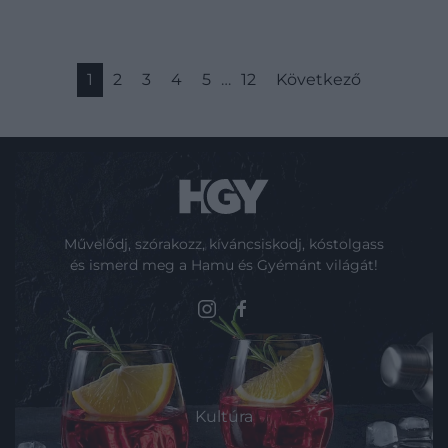
1
2
3
4
5
…
12
Következő
Művelődj, szórakozz, kíváncsiskodj, kóstolgass
és ismerd meg a Hamu és Gyémánt világát!
ROVATOK
Kultúra