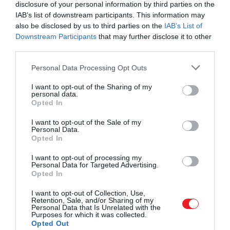
disclosure of your personal information by third parties on the
2026. JÚNIUS 18. ● TÓTH EMMA
IAB’s list of downstream participants. This information may
Ezekkel az ételekkel
also be disclosed by us to third parties on the
IAB’s List of
A hőhullámokkal sokan elsősorban a
Downstream Participants
that may further disclose it to other
könnyebb átvészelni a
légkondicionáló bekapcsolásával
third parties.
próbálnak megküzdeni, pedig az
hőhullámot
Please note that this website/app uses one or more Google
étkezésünkön is sok múlhat. A könnyebb
Personal Data Processing Opt Outs
services and may gather and store information including but
TÓTH EMMA
fogások, a megfelelő folyadékbevitel és a
not limited to your visit or usage behaviour. You may click to
I want to opt-out of the Sharing of my
tudatosabb napi ritmus együtt sokat
personal data.
grant or deny consent to Google and its third-party tags to
Opted In
segíthetnek abban, hogy kevésbé
use your data for below specified purposes in below Google
terheljük a…
consent section.
I want to opt-out of the Sale of my
Personal Data.
Opted In
I want to opt-out of processing my
Personal Data for Targeted Advertising.
Opted In
I want to opt-out of Collection, Use,
Retention, Sale, and/or Sharing of my
Personal Data that Is Unrelated with the
Purposes for which it was collected.
Opted Out