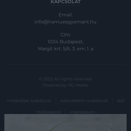
KAPCSOLAT
Email:
info@hamuesgyemant.hu
Cím:
1024 Budapest,
Margit krt. 5/A, 3. em. 1. a
© 2025 All rights reserved.
Powered by
HG Media
.
moderálási szabályzat
adatvédelmi szabályzat
ászf
médiaajánló
impresszum
akadálymentességi megfelelőségi nyilatkozat