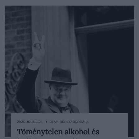
2026. JÚLIUS 28. ● OLÁH-BEBESI BORBÁLA
Töménytelen alkohol és
Winston Churchill napirendje a második