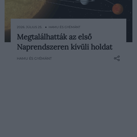
2026. JÚLIUS 25. ● HAMU ÉS GYÉMÁNT
Megtalálhatták az első
Több mint hatezer Naprendszeren kívüli
Naprendszeren kívüli holdat
bolygót ismerünk, biztosan azonosított
exoholdat azonban még egyet sem. Most
HAMU ÉS GYÉMÁNT
egy 71 fényévre található különös
rendszer szolgáltathatja az eddigi
legerősebb bizonyítékot arra, hogy más
csillagok körül is léteznek holdak. A…