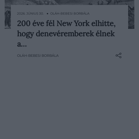
2026. JÚNIUS 30. ● OLÁH-BEBESI BORBÁLA
200 éve fél New York elhitte,
A hamis hírek története sokkal régebbi az
hogy denevéremberek élnek
internet megjelenésénél. Közel kétszáz
éve New York egyik legolvasottabb lapja
a…
azt állította, hogy különös lényeket
OLÁH-BEBESI BORBÁLA
fedeztek fel a Holdon: egyszarvúakat, két
lábon járó hódokat és szárnyas,
emberszerű teremtményeket. A történet
annyira izgalmasnak és…