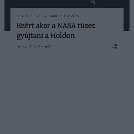
2026. ÁPRILIS 23. ● HAMU ÉS GYÉMÁNT
Ezért akar a NASA tüzet
A tűz az űrkutatás egyik legnagyobb
gyújtani a Holdon
kockázata, és ez a Holdra tervezett
küldetések esetében különösen igaz. A
HAMU ÉS GYÉMÁNT
NASA ezért egy olyan kísérletet készít elő,
amelynek során azt vizsgálnák, hogyan
égnek különböző anyagok a Hold
felszínén. A kérdés elsőre…