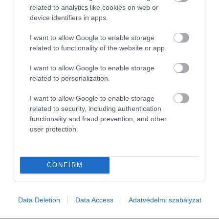
szemükkel látták, ahogy…
related to analytics like cookies on web or
repültek emberek a Hold közelébe, a
device identifiers in apps.
NASA Artemis II küldetésének
TURI DÁNIEL
legénysége a történelmi utazás során
I want to allow Google to enable storage
ráadásul egy ritkán megfigyelhető
related to functionality of the website or app.
jelenséget is elcsípett. Az űrhajósok a
holdkerülés közben több alkalommal is…
I want to allow Google to enable storage
related to personalization.
I want to allow Google to enable storage
related to security, including authentication
functionality and fraud prevention, and other
user protection.
CONFIRM
Data Deletion
Data Access
Adatvédelmi szabályzat