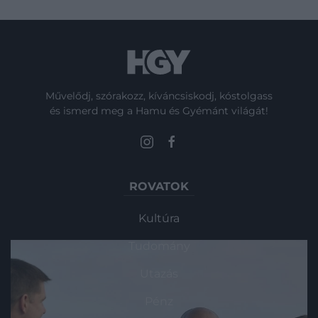
Művelődj, szórakozz, kíváncsiskodj, kóstolgass
és ismerd meg a Hamu és Gyémánt világát!
ROVATOK
Kultúra
Tudomány
Utazás
Pénz