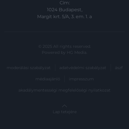
meg, ami…
Cím:
1024 Budapest,
Margit krt. 5/A, 3. em. 1. a
© 2025 All rights reserved.
Powered by
HG Media
.
moderálási szabályzat
adatvédelmi szabályzat
ászf
médiaajánló
impresszum
akadálymentességi megfelelőségi nyilatkozat
Lap tetejére