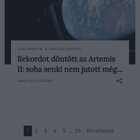
2026. ÁPRILIS 8. ● HAMU ÉS GYÉMÁNT
Rekordot döntött az Artemis
Az Artemis II küldetés hivatalosan is új
II: soha senki nem jutott még…
korszakhatárt jelölt ki az űrrepülés
történetében: 2026. április 6-án az Orion
HAMU ÉS GYÉMÁNT
Integrity fedélzetén utazó négy űrhajós
távolabb jutott a Földtől, mint korábban…
1
2
3
4
5
…
23
Következő