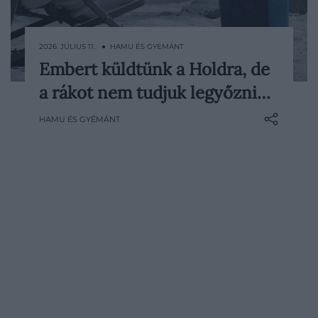
2026. JÚLIUS 11. ● HAMU ÉS GYÉMÁNT
Embert küldtünk a Holdra, de
Amikor John F. Kennedy 1961-ben azt
a rákot nem tudjuk legyőzni…
ígérte, hogy az Egyesült Államok még az
évtized vége előtt embert küld a Holdra,
HAMU ÉS GYÉMÁNT
sokak szemében lehetetlennek tűnő célt
jelölt ki. A küldetés mégis sikerült. Tíz
évvel később Richard Nixon hasonló
elszántsággal hirdette meg a…