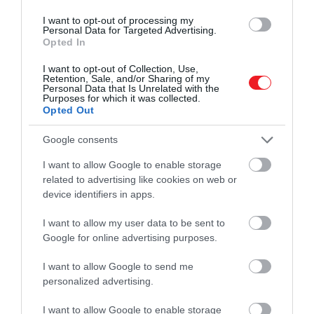
I want to opt-out of processing my
Personal Data for Targeted Advertising.
Opted In
I want to opt-out of Collection, Use,
Retention, Sale, and/or Sharing of my
Personal Data that Is Unrelated with the
Purposes for which it was collected.
Opted Out
Google consents
I want to allow Google to enable storage
related to advertising like cookies on web or
device identifiers in apps.
I want to allow my user data to be sent to
Google for online advertising purposes.
I want to allow Google to send me
personalized advertising.
2026. ÁPRILIS 10. ● TURI DÁNIEL
Az Artemis II űrhajósai saját
I want to allow Google to enable storage
Több mint fél évszázad után először