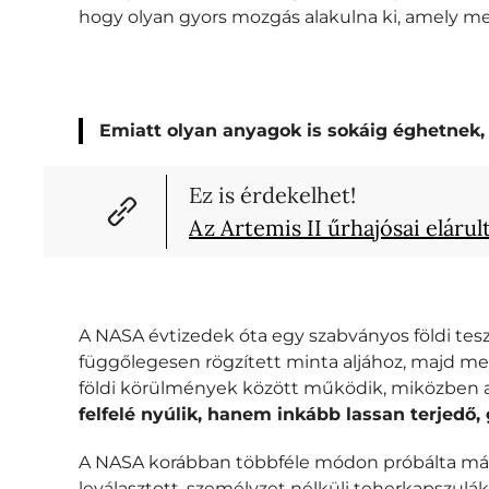
hogy olyan gyors mozgás alakulna ki, amely m
Emiatt olyan anyagok is sokáig éghetnek
Ez is érdekelhet!
Az Artemis II űrhajósai elárult
A NASA évtizedek óta egy szabványos földi tesz
függőlegesen rögzített minta aljához, majd me
földi körülmények között működik, miközben a
felfelé nyúlik, hanem inkább lassan terjedő
A NASA korábban többféle módon próbálta már j
leválasztott, személyzet nélküli teherkapszul