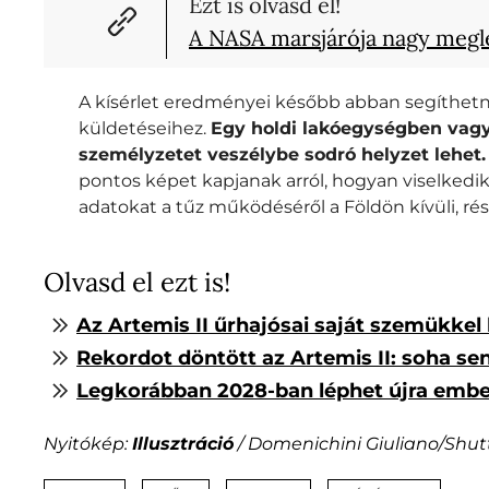
Ezt is olvasd el!
A NASA marsjárója nagy megl
A kísérlet eredményei később abban segíthetn
küldetéseihez.
Egy holdi lakóegységben vag
személyzetet veszélybe sodró helyzet lehet.
pontos képet kapjanak arról, hogyan viselkedi
adatokat a tűz működéséről a Földön kívüli, ré
Olvasd el ezt is!
Az Artemis II űrhajósai saját szemükke
Rekordot döntött az Artemis II: soha se
Legkorábban 2028-ban léphet újra embe
Nyitókép:
Illusztráció
/ Domenichini Giuliano/Shut