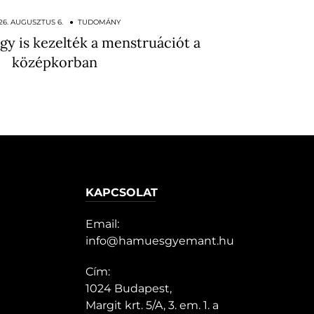
26. AUGUSZTUS 6. ● TUDOMÁNY
gy is kezelték a menstruációt a
középkorban
KAPCSOLAT
Email:
info@hamuesgyemant.hu
Cím:
1024 Budapest,
Margit krt. 5/A, 3. em. 1. a