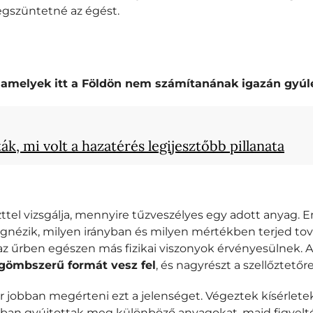
egszüntetné az égést.
, amelyek itt a Földön nem számítanának igazán gyú
ák, mi volt a hazatérés legijesztőbb pillanata
ttel vizsgálja, mennyire tűzveszélyes egy adott anyag. 
gnézik, milyen irányban és milyen mértékben terjed tov
z űrben egészen más fizikai viszonyok érvényesülnek.
, gömbszerű formát vesz fel
, és nagyrészt a szellőztet
obban megérteni ezt a jelenséget. Végeztek kísérleteke
ákban gyújtottak meg különböző anyagokat, majd figyelté