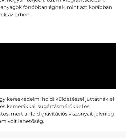
abb anyagok forróbban égnek, mint azt korábban
nik az űrben.
gy kereskedelmi holdi küldetéssel juttatnák el
zés kamerákkal, sugárzásmérőkkel és
os, mert a Hold gravitációs viszonyait jelenleg
em volt lehetőség.