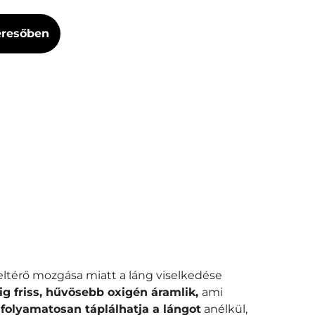
Keresőben
k eltérő mozgása miatt a láng viselkedése
dig friss, hűvösebb oxigén áramlik,
ami
 folyamatosan táplálhatja a lángot
anélkül,