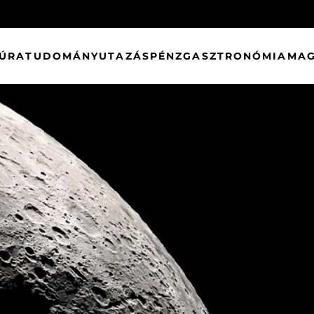
TÚRA
TUDOMÁNY
UTAZÁS
PÉNZ
GASZTRONÓMIA
MAG