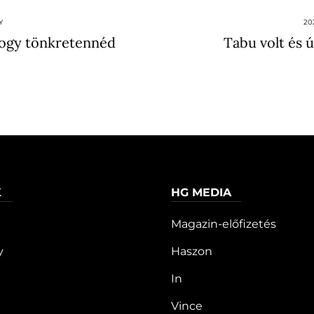
Y
20
, hogy tönkretennéd
Tabu volt és ú
K
HG MEDIA
Magazin-előfizetés
y
Haszon
In
Vince