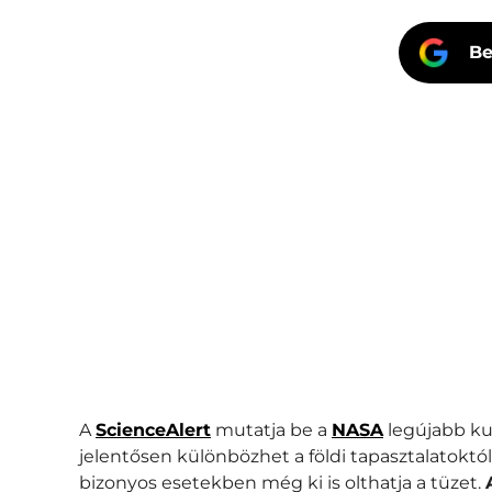
Be
A
ScienceAlert
mutatja be a
NASA
legújabb kut
jelentősen különbözhet a földi tapasztalatoktól
bizonyos esetekben még ki is olthatja a tüzet.