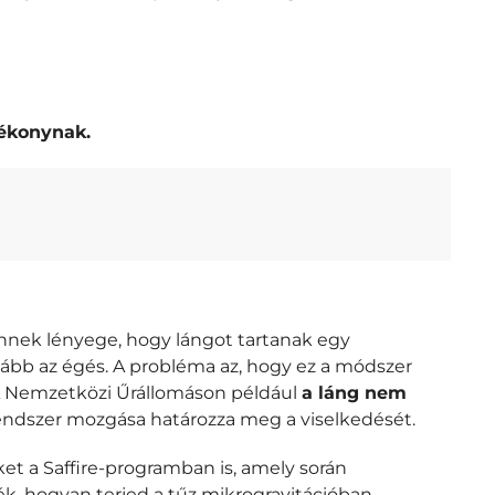
lékonynak.
Ennek lényege, hogy lángot tartanak egy
ább az égés. A probléma az, hogy ez a módszer
 A Nemzetközi Űrállomáson például
a láng nem
őrendszer mozgása határozza meg a viselkedését.
t a Saffire-programban is, amely során
k, hogyan terjed a tűz mikrogravitációban.