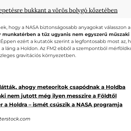
epetésre bukkant a vörös bolygó kőzetében
ek, hogy a NASA biztonságosabb anyagokat válasszon a 
y munkatérben a tűz ugyanis nem egyszerű műszaki 
Éppen ezért a kutatók szerint a legfontosabb most az, h
k a láng a Holdon. Az FM2 ebből a szempontból mérföldkő
szleges gravitációs környezetben.
l látták, ahogy meteoritok csapódnak a Holdba
nki nem jutott még ilyen messzire a Földtől
r a Holdra – ismét csúszik a NASA programja
terstock.com