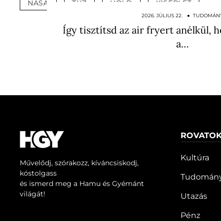
NASA
TŰZ
HOLD
KÍSÉRLET
2026. JÚLIUS 22. ● TUDOMÁN
Így tisztítsd az air fryert anélkül
a…
ROVATO
Kultúra
Művelődj, szórakozz, kíváncsiskodj,
kóstolgass
Tudomán
és ismerd meg a Hamu és Gyémánt
világát!
Utazás
Pénz