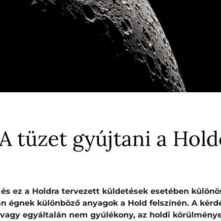
A tüzet gyújtani a Hol
és ez a Holdra tervezett küldetések esetében különös
an égnek különböző anyagok a Hold felszínén. A kérd
g vagy egyáltalán nem gyúlékony, az holdi körülmén