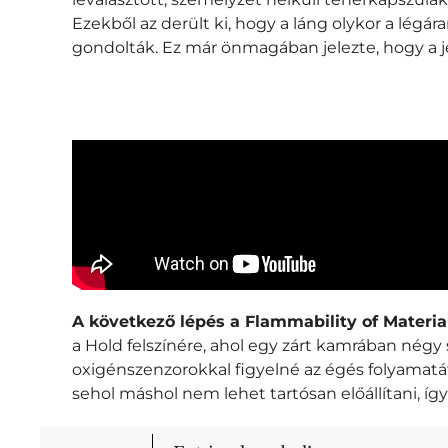
Ezekből az derült ki, hogy a láng olykor a lég
gondolták. Ez már önmagában jelezte, hogy a je
A következő lépés a Flammability of Materia
a Hold felszínére, ahol egy zárt kamrában né
oxigénszenzorokkal figyelné az égés folyamatát
sehol máshol nem lehet tartósan előállítani, í