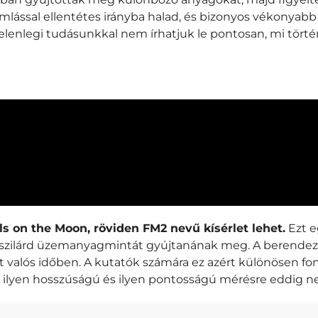
áramlással ellentétes irányba halad, és bizonyos vékony
lenlegi tudásunkkal nem írhatjuk le pontosan, mi törté
ls on the Moon, röviden FM2 nevű kísérlet lehet.
Ezt e
gy szilárd üzemanyagmintát gyújtanának meg. A berende
 valós időben. A kutatók számára ez azért különösen font
gy ilyen hosszúságú és ilyen pontosságú mérésre eddig n