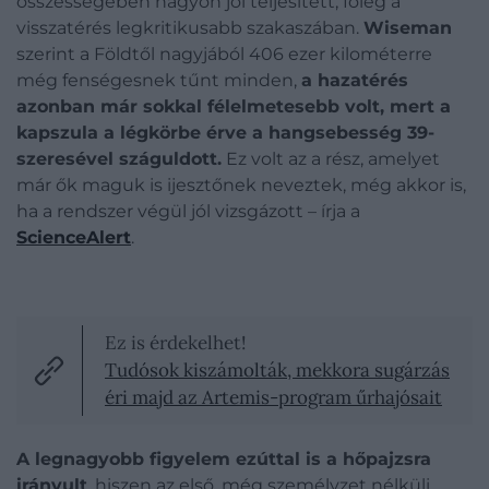
összességében nagyon jól teljesített, főleg a
visszatérés legkritikusabb szakaszában.
Wiseman
szerint a Földtől nagyjából 406 ezer kilométerre
még fenségesnek tűnt minden,
a hazatérés
azonban már sokkal félelmetesebb volt, mert a
kapszula a légkörbe érve a hangsebesség 39-
szeresével száguldott.
Ez volt az a rész, amelyet
már ők maguk is ijesztőnek neveztek, még akkor is,
ha a rendszer végül jól vizsgázott – írja a
ScienceAlert
.
Ez is érdekelhet!
Tudósok kiszámolták, mekkora sugárzás
éri majd az Artemis-program űrhajósait
A legnagyobb figyelem ezúttal is a hőpajzsra
irányult
, hiszen az első, még személyzet nélküli