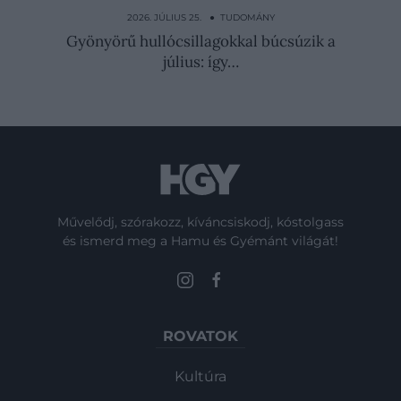
forróságban
2026. JÚLIUS 25. ● TUDOMÁNY
Gyönyörű hullócsillagokkal búcsúzik a
július: így…
Művelődj, szórakozz, kíváncsiskodj, kóstolgass
és ismerd meg a Hamu és Gyémánt világát!
ROVATOK
Kultúra