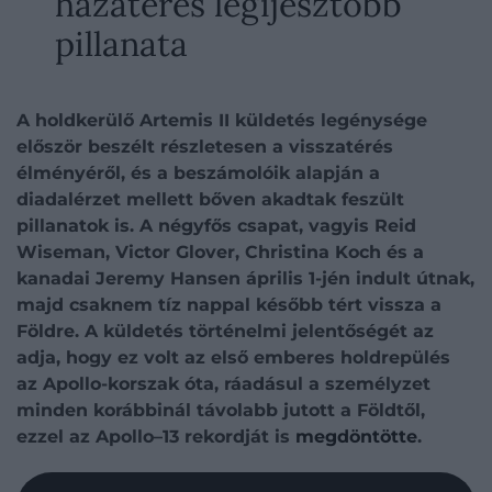
hazatérés legijesztőbb
pillanata
A holdkerülő Artemis II küldetés legénysége
először beszélt részletesen a visszatérés
élményéről, és a beszámolóik alapján a
diadalérzet mellett bőven akadtak feszült
pillanatok is. A négyfős csapat, vagyis Reid
Wiseman, Victor Glover, Christina Koch és a
kanadai Jeremy Hansen április 1-jén indult útnak,
majd csaknem tíz nappal később tért vissza a
Földre. A küldetés történelmi jelentőségét az
adja, hogy ez volt az első emberes holdrepülés
az Apollo-korszak óta, ráadásul a személyzet
minden korábbinál távolabb jutott a Földtől,
ezzel az Apollo–13 rekordját is
megdöntötte
.