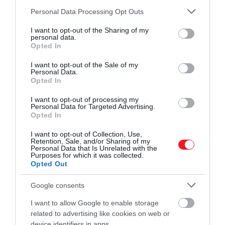
Please note that this website/app uses one or more Google
Personal Data Processing Opt Outs
services and may gather and store information including but
not limited to your visit or usage behaviour. You may click to
I want to opt-out of the Sharing of my
personal data.
grant or deny consent to Google and its third-party tags to
Opted In
use your data for below specified purposes in below Google
consent section.
I want to opt-out of the Sale of my
A visszaérkezés legszokatlanabb élményéről
Victor
Personal Data.
Glover
beszélt a legplasztikusabban. Elmondása
Opted In
szerint közvetlenül a vízre érkezés előtt, amikor az
I want to opt-out of processing my
ejtőernyők leváltak, néhány másodpercig olyan
Personal Data for Targeted Advertising.
érzése volt, mintha hátrafelé zuhanna le egy
Opted In
felhőkarcolóról. Ez a rövid szakasz szerinte
I want to opt-out of Collection, Use,
kifejezetten nyugtalanító volt, aztán amikor kisimult
Retention, Sale, and/or Sharing of my
Personal Data that Is Unrelated with the
a mozgás, az egész hirtelen felszabadítóvá vált.
Purposes for which it was collected.
Opted Out
Google consents
Még több érdekesség!
I want to allow Google to enable storage
A Szaturnusz újabb holdjait fedezték fel,
related to advertising like cookies on web or
device identifiers in apps.