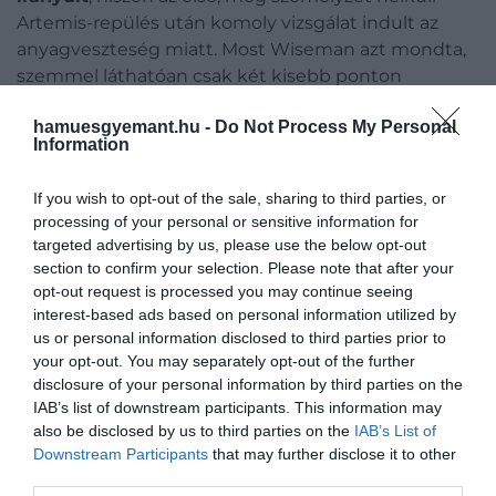
Artemis-repülés után komoly vizsgálat indult az
anyagveszteség miatt. Most Wiseman azt mondta,
szemmel láthatóan csak két kisebb ponton
észleltek elszenesedett felületi kopást, főként ott,
hamuesgyemant.hu -
Do Not Process My Personal
ahol a hőpajzs a kapszulatesthez csatlakozik.
Information
Hozzátette, hogy első ránézésre a rendszer
kifejezetten jó állapotban volt, a NASA mérnökei
If you wish to opt-out of the sale, sharing to third parties, or
viszont most minden részletét alaposan
processing of your personal or sensitive information for
átvizsgálják. Ez azért kulcskérdés, mert a 2024
targeted advertising by us, please use the below opt-out
végén közzétett NASA-értékelés szerint az Artemis I
section to confirm your selection. Please note that after your
után tapasztalt váratlan kopás miatt változtattak a
opt-out request is processed you may continue seeing
visszatérési pályán,
a jövőbeni kapszulákhoz pedig
interest-based ads based on personal information utilized by
us or personal information disclosed to third parties prior to
módosított hőpajzs-kialakítást terveznek.
your opt-out. You may separately opt-out of the further
disclosure of your personal information by third parties on the
IAB’s list of downstream participants. This information may
also be disclosed by us to third parties on the
IAB’s List of
Downstream Participants
that may further disclose it to other
third parties.