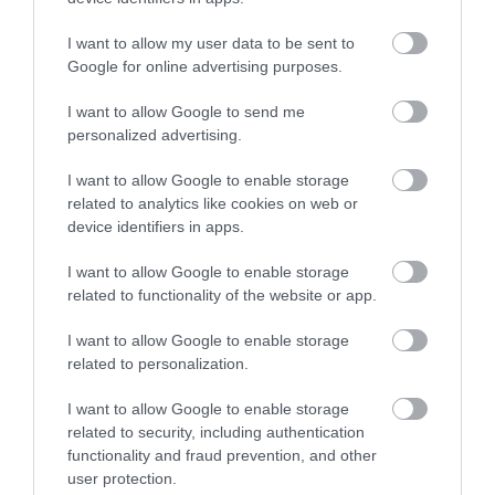
de a legtöbbjük nem kaphat saját nevet
I want to allow my user data to be sent to
A személyzet azóta folyamatos orvosi
Google for online advertising purposes.
vizsgálatokon vesz részt, ahol az
I want to allow Google to send me
egyensúlyérzéket, a látást, az izomerőt és az
personalized advertising.
általános terhelhetőséget is ellenőrzik.
A NASA
közben már a következő lépésekre készül: a
I want to allow Google to enable storage
hivatalos, 2026 februárjában frissített menetrend
related to analytics like cookies on web or
szerint
az Artemis III 2027-ben Föld körüli pályán
device identifiers in apps.
dokkolási és rendszerteszteket végez majd, az
I want to allow Google to enable storage
első új holdraszállást pedig jelenleg az Artemis
related to functionality of the website or app.
IV küldetéshez célozzák 2028 elején
. Az Artemis II
így nem egyszerűen egy sikeres holdkerülés volt,
I want to allow Google to enable storage
de annak próbája is, hogy az ügynökség mennyire
related to personalization.
áll készen a következő, már jóval nehezebb
szakaszra.
I want to allow Google to enable storage
related to security, including authentication
functionality and fraud prevention, and other
Olvasd el ezt is!
user protection.