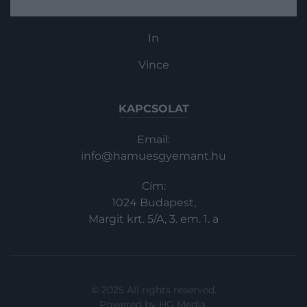
Haszon
szállás így 2028-ra tolódik, feltehetően
először az Artemis IV-misszió keretein
In
belül léphet ismét ember a Hold…
Vince
KAPCSOLAT
Email:
info@hamuesgyemant.hu
Cím:
1024 Budapest,
Margit krt. 5/A, 3. em. 1. a
© 2025 All rights reserved.
Powered by
HG Media
.