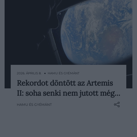
2026. ÁPRILIS 8. ● HAMU ÉS GYÉMÁNT
Rekordot döntött az Artemis
Az Artemis II küldetés hivatalosan is új
II: soha senki nem jutott még…
korszakhatárt jelölt ki az űrrepülés
történetében: 2026. április 6-án az Orion
HAMU ÉS GYÉMÁNT
Integrity fedélzetén utazó négy űrhajós
távolabb jutott a Földtől, mint korábban…