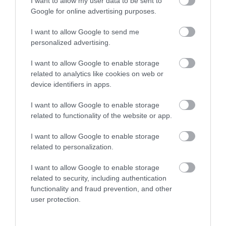
I want to allow my user data to be sent to
Google for online advertising purposes.
I want to allow Google to send me
personalized advertising.
I want to allow Google to enable storage
related to analytics like cookies on web or
device identifiers in apps.
I want to allow Google to enable storage
related to functionality of the website or app.
I want to allow Google to enable storage
related to personalization.
2026. MÁRCIUS 19. ● TURI DÁNIEL
I want to allow Google to enable storage
A NASA marsjárója nagy
related to security, including authentication
A Mars felszínét kutató Curiosity rover egy
meglepetésre bukkant a vörös
functionality and fraud prevention, and other
véletlen felfedezés során olyan jelenségre
user protection.
bukkant, amely alapjaiban írhatja át a
bolygó…
bolygó geológiai múltjáról alkotott
TURI DÁNIEL