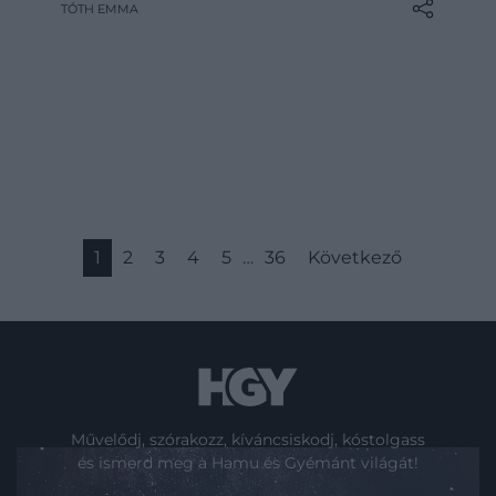
TÓTH EMMA
évtizedben a Holdba csapódhat. A NASA
friss számításai alapján azonban erre végül
nem kerül…
1
2
3
4
5
…
36
Következő
Művelődj, szórakozz, kíváncsiskodj, kóstolgass
és ismerd meg a Hamu és Gyémánt világát!