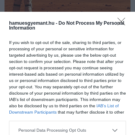
hamuesgyemant.hu -
Do Not Process My Personal
Information
2026. MÁRCIUS 28. ● HAMU ÉS GYÉMÁNT
Ilyen hatással lehet majd a
If you wish to opt-out of the sale, sharing to third parties, or
A Mars meghódítása egyre közelebbinek
processing of your personal or sensitive information for
marsi gravitáció az emberekre
tűnik, ám a vörös bolygón uralkodó
targeted advertising by us, please use the below opt-out
körülmények komoly kihívásokat
section to confirm your selection. Please note that after your
HAMU ÉS GYÉMÁNT
tartogatnak az emberi test számára. Egy
opt-out request is processed you may continue seeing
friss kutatás most azt vizsgálta, hogyan
interest-based ads based on personal information utilized by
us or personal information disclosed to third parties prior to
hat a Mars alacsony gravitációja az
your opt-out. You may separately opt-out of the further
izmokra. Az eredmények fontos
disclosure of your personal information by third parties on the
támpontot adhatnak a…
IAB’s list of downstream participants. This information may
also be disclosed by us to third parties on the
IAB’s List of
Downstream Participants
that may further disclose it to other
third parties.
Please note that this website/app uses one or more Google
Personal Data Processing Opt Outs