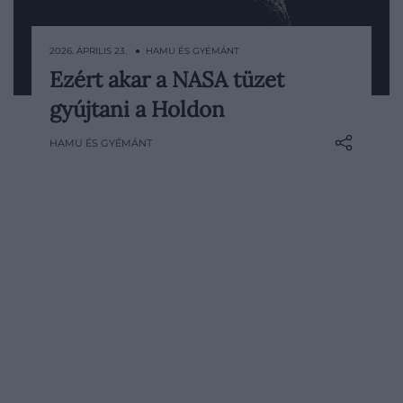
2026. ÁPRILIS 23. ● HAMU ÉS GYÉMÁNT
Ezért akar a NASA tüzet
A tűz az űrkutatás egyik legnagyobb
gyújtani a Holdon
kockázata, és ez a Holdra tervezett
küldetések esetében különösen igaz. A
HAMU ÉS GYÉMÁNT
NASA ezért egy olyan kísérletet készít elő,
amelynek során azt vizsgálnák, hogyan
égnek különböző anyagok a Hold
felszínén. A kérdés elsőre…