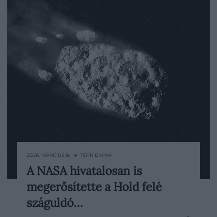
2026. MÁRCIUS 8. ● TÓTH EMMA
A NASA hivatalosan is
A 2024 YR4 aszteroidával kapcsolatosan
megerősítette a Hold felé
több nyugtalanító hír is napvilágot látott
az elmúlt időszakban, sokáig valós esély
száguldó…
mutatkozott arra, hogy a következő