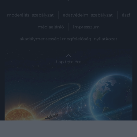
moderálási szabályzat
adatvédelmi szabályzat
ászf
médiaajánló
impresszum
akadálymentességi megfelelőségi nyilatkozat
Lap tetejére