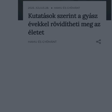
2025. JÚLIUS 28. ● HAMU ÉS GYÉMÁNT
Kutatások szerint a gyász
Azok az emberek, akik hosszan tartó,
évekkel rövidítheti meg az
intenzív gyászt élnek át egy
szerettük halála után, nagyobb
életet
eséllyel halnak meg a következő tíz
HAMU ÉS GYÉMÁNT
évben, mint azok, akik könnyebben
békélnek meg a veszteséggel –
állítja egy friss tanulmány.