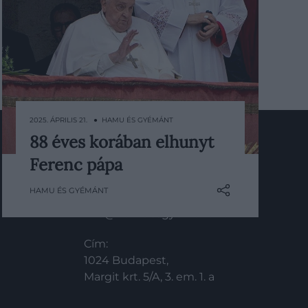
2025. ÁPRILIS 21. ● HAMU ÉS GYÉMÁNT
88 éves korában elhunyt
Április 21-én, 88 éves korában
Ferenc pápa
KAPCSOLAT
elhunyt a katolikus egyház vezetője,
Ferenc pápa. A hírt Kevin Ferrell
HAMU ÉS GYÉMÁNT
Email:
bíboros tudatta a világgal, írja az AP.
info@hamuesgyemant.hu
Cím:
1024 Budapest,
Margit krt. 5/A, 3. em. 1. a