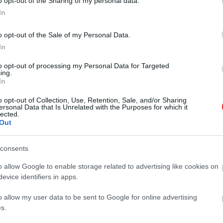
o opt-out of the Sharing of my personal data.
In
2025. ÁPRILIS 24. ● HAMU ÉS GYÉMÁNT
o opt-out of the Sale of my Personal Data.
Erre kell készülnie a
In
88 éves korában elhunyt Ferenc
turistáknak, akik Ferenc
pápa, azaz Jorge Mario Bergoglio, aki
to opt-out of processing my Personal Data for Targeted
ing.
2013 márciusa óta vezette a római
pápa halála…
In
katolikus egyházat. A pápa halála
HAMU ÉS GYÉMÁNT
miatt a Vatikánban kilenc napos
o opt-out of Collection, Use, Retention, Sale, and/or Sharing
ersonal Data that Is Unrelated with the Purposes for which it
gyászidőszak kezdődött, így joggal
lected.
Out
merül fel a kérdés, hogy mire
számíthatnak azok az utazók, akik a
napokban érkeznek meg Rómába.
consents
o allow Google to enable storage related to advertising like cookies on
evice identifiers in apps.
o allow my user data to be sent to Google for online advertising
s.