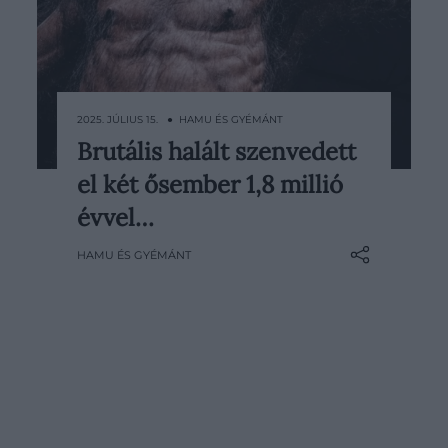
2025. JÚLIUS 15. ● HAMU ÉS GYÉMÁNT
Brutális halált szenvedett
A modern kor embere ritkán becsüli
el két ősember 1,8 millió
meg otthona, sőt, élete kényelmét –
magától értetődőnek vesszük a jól
évvel…
felépített és berendezett kis
HAMU ÉS GYÉMÁNT
életterünket. Pedig ha
megismerkedünk ősi elődjeink
történetével, talán már ma máshogy
gondolunk a fejlett technológiával
felszerelt és kellemes hangulatúvá…