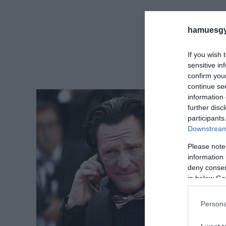
hamuesgy
If you wish 
sensitive in
confirm you
continue se
information 
further disc
participants
Downstream 
Please note
information 
deny consent
in below Go
Persona