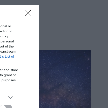
sonal or
ection to
ou may
 personal
out of the
 downstream
B’s List of
er and store
to grant or
ed purposes