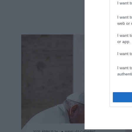
I want 
I want t
web or d
I want t
or app.
I want t
I want t
authenti
2025. ÁPRILIS 24. ● HAMU ÉS GYÉMÁNT