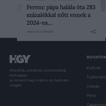
Ferenc pápa halála óta 283
Ferenc pápa április 21-i halála óta
százalékkal nőtt ennek a
lényegében a teljes világ a közelgő
konklávé, vagyis a pápaválasztási
2024-es…
folyamat miatt izgul. Valószínűleg
HAMU ÉS GYÉMÁNT
pont ezért ugrott meg Edward
Berger tavalyi filmjének nézettsége
az elmúlt napokban.
ROVATO
Kultúra
Művelődj, szórakozz, kíváncsiskodj,
kóstolgass
Tudomán
és ismerd meg a Hamu és Gyémánt
világát!
Utazás
Pénz
Gasztron