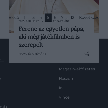
Előző
1
…
3
4
5
6
7
…
12
Következő
2025. ÁPRILIS 22. ● HAMU ÉS GYÉMÁNT
Ferenc az egyetlen pápa,
2025. április 21-én, 88 éves korában
aki még játékfilmben is
elhunyt Ferenc pápa, aki több
szempontból is úttörőnek számított
szerepelt
a római katolikus egyház életében.
HAMU ÉS GYÉMÁNT
Ő volt ugyanis az első pápa, aki
K
HG MEDIA
Latin-Amerikából érkezett – és máig
ő az egyetlen, aki nemcsak
Magazin-előfizetés
dokumentumfilmben, de
nagyjátékfilmben is szerepelt.
y
Haszon
In
Vince
ómia