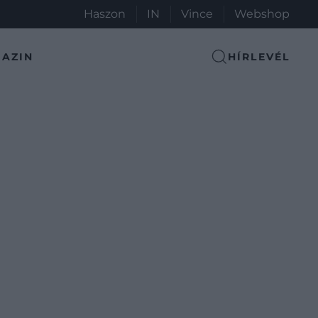
Haszon
IN
Vince
Webshop
AZIN
HÍRLEVÉL