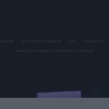
zabályzat
adatvédelmi szabályzat
ászf
médiaajánló
akadálymentességi megfelelőségi nyilatkozat