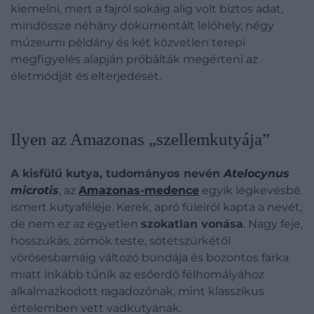
kiemelni, mert a fajról sokáig alig volt biztos adat,
mindössze néhány dokumentált lelőhely, négy
múzeumi példány és két közvetlen terepi
megfigyelés alapján próbálták megérteni az
életmódját és elterjedését.
Ilyen az Amazonas „szellemkutyája”
A kisfülű kutya, tudományos nevén
Atelocynus
microtis
, az
Amazonas-medence
egyik legkevésbé
ismert kutyaféléje. Kerek, apró füleiről kapta a nevét,
de nem ez az egyetlen
szokatlan vonása
. Nagy feje,
hosszúkás, zömök teste, sötétszürkétől
vörösesbarnáig változó bundája és bozontos farka
miatt inkább tűnik az esőerdő félhomályához
alkalmazkodott ragadozónak, mint klasszikus
értelemben vett vadkutyának.