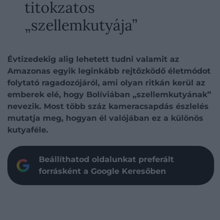
titokzatos
„szellemkutyája”
Évtizedekig alig lehetett tudni valamit az
Amazonas egyik leginkább rejtőzködő életmódot
folytató ragadozójáról, ami olyan ritkán kerül az
emberek elé, hogy Bolíviában „szellemkutyának”
nevezik. Most több száz kameracsapdás észlelés
mutatja meg, hogyan él valójában ez a különös
kutyaféle.
Beállíthatod oldalunkat preferált
forrásként a Google Keresőben