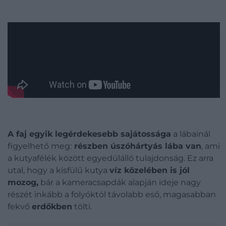
A faj egyik legérdekesebb sajátossága
a lábainál
figyelhető meg:
részben úszóhártyás lába van
, ami
a kutyafélék között egyedülálló tulajdonság. Ez arra
utal, hogy a kisfülű kutya
víz közelében is jól
mozog,
bár a kameracsapdák alapján ideje nagy
részét inkább a folyóktól távolabb eső, magasabban
fekvő
erdőkben
tölti.