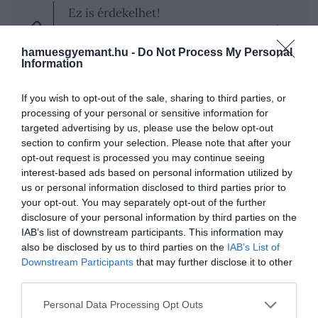
Ez is érdekelhet!
1237 méter mélyen bukkant fel az óceán
legrejtélyesebb ragadozója – videó!
hamuesgyemant.hu -
Do Not Process My Personal
Information
If you wish to opt-out of the sale, sharing to third parties, or
processing of your personal or sensitive information for
A képek és videók a napi ritmusáról is árulkodnak,
targeted advertising by us, please use the below opt-out
írja
az IFLScience. A kisfülű kutya
főként nappal
section to confirm your selection. Please note that after your
aktív
, legtöbbször reggel hat és dél között bukkant
opt-out request is processed you may continue seeing
fel a kamerák előtt. Hajnalban és alkonyatkor
interest-based ads based on personal information utilized by
ritkábban látták, ami arra utalhat, hogy ezekben az
us or personal information disclosed to third parties prior to
átmeneti órákban inkább
elkerüli
azokat
az
your opt-out. You may separately opt-out of the further
disclosure of your personal information by third parties on the
éjszakai ragadozókat
, amelyek ilyenkor kezdenek
IAB’s list of downstream participants. This information may
mozogni.
also be disclosed by us to third parties on the
IAB’s List of
Downstream Participants
that may further disclose it to other
third parties.
Please note that this website/app uses one or more Google
Personal Data Processing Opt Outs
services and may gather and store information including but