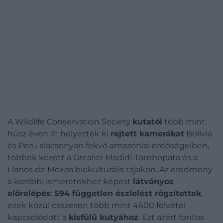
A Wildlife Conservation Society
kutatói
több mint
húsz éven át helyeztek ki
rejtett kamerákat
Bolívia
és Peru alacsonyan fekvő amazóniai erdőségeiben,
többek között a Greater Madidi-Tambopata és a
Llanos de Moxos biokulturális tájakon. Az eredmény
a korábbi ismeretekhez képest
látványos
előrelépés
:
594 független észlelést rögzítettek
,
ezek közül összesen több mint 4600 felvétel
kapcsolódott a
kisfülű kutyához
.
Ezt azért fontos