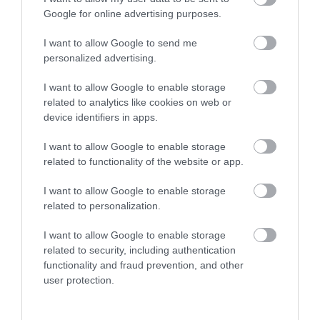
Nadine Holmes (@nadinejholmes) által megosztott bejegyzés
Google for online advertising purposes.
I want to allow Google to send me
Miért fontos a felfedezés?
personalized advertising.
A kutatókat az lepte meg leginkább
, hogy a faj a
I want to allow Google to enable storage
related to analytics like cookies on web or
vártnál több helyen bukkant fel. Ez nem teszi
device identifiers in apps.
gyakorivá, de árnyalja azt a képet, hogy szinte
elérhetetlenül ritka
állatról lenne szó. A
I want to allow Google to enable storage
kameracsapdák alapján egyes területeken
related to functionality of the website or app.
nagyjából
15 egyed élhet 100 négyzetkilométeren
.
A felfedezés
természetvédelmi szempontból
is
I want to allow Google to enable storage
fontos. A kisfülű kutya jelenleg a
Természetvédelmi
related to personalization.
Világszövetség vörös listáján
a mérsékelten
I want to allow Google to enable storage
fenyegetett,
vagyis a veszélyeztetettséghez közeli
related to security, including authentication
kategóriában szerepel. Saját nemének egyetlen élő
functionality and fraud prevention, and other
faja, rokonai között pedig több különös dél-amerikai
user protection.
kutyaféle található, köztük a
sörényes farkas és az
erdei kutya.