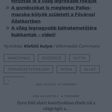
fotózták le a világ legritkább rókáját
A gondozókat is meglepte: Pallas-
macska-kölyök született a Fővárosi
Állatkertben
A világ legnagyobb bálnatemetőjére
bukkantak – videó!
Nyitókép:
Kisfülű kutya
/ Wikimedia Commons
AMAZONAS
ESŐERDŐ
KUTYA
TERMÉSZETVÉDELEM
RITKA
ÁLLAT
VIDEÓ
2026. JÚLIUS 13. ● TUDOMÁNY
Komolyzene, 8 óra néma munka,
halálbüntetés: ilyen egy…
2026. AUGUSZTUS 3. ● TUDOMÁNY
Ilyen föld alatti kastélyokban élnék túl a
világvégét a…