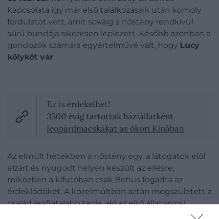
kapcsolata így már első találkozásaik után komoly
fordulatot vett, amit sokáig a nőstény rendkívül
sűrű bundája sikeresen leplezett. Később azonban a
gondozók számára egyértelművé vált, hogy
Lucy
kölyköt vár
.
Ez is érdekelhet!
3500 évig tartottak háziállatként
leopárdmacskákat az ókori Kínában
Az elmúlt hetekben a nőstény egy, a látogatók elől
elzárt és nyugodt helyen készült az ellésre,
miközben a kifutóban csak Bohus fogadta az
érdeklődőket. A közelmúltban aztán megszületett a
család legfiatalabb tagja, aki az első állatorvosi
vizsgálatok alapján
egészséges, jó étvágyú és