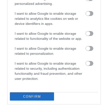
personalized advertising.
betűvel kezdődne, ezért a látogatók javaslatait is
várják
Facebook-posztjuk alatt.
I want to allow Google to enable storage
related to analytics like cookies on web or
A közönség hamarosan személyesen is találkozhat
device identifiers in apps.
az ifjú manullal. Az
India-ház
melletti
bemutatóhelyen felváltva lesz látható Lucy és
I want to allow Google to enable storage
Bohus a kölyökkel. Ennek oka, hogy a Pallas-
related to functionality of the website or app.
macskák
a természetben sem közösen nevelik
I want to allow Google to enable storage
utódaikat
. A gondozók a kölyök biztonsága és az
related to personalization.
anya nyugalma érdekében az állatkertben is ezt a
gyakorlatot követik.
I want to allow Google to enable storage
related to security, including authentication
functionality and fraud prevention, and other
Olvasd el ezt is!
user protection.
A macskák összesen 2084 különböző faj
egyedeit eszik meg rendszeresen
CONFIRM
Szomorú adat: már csak 17 egyed él
ebből a nagymacska-fajtából