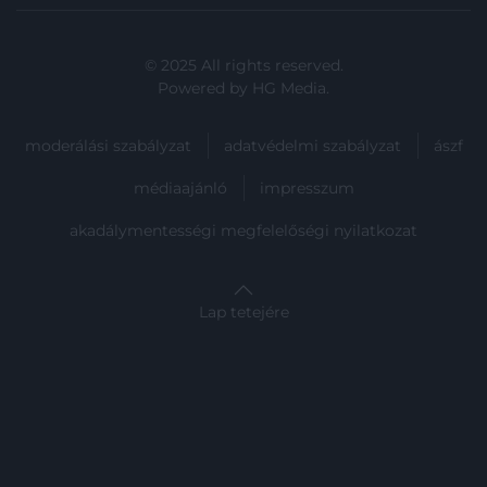
© 2025 All rights reserved.
Powered by
HG Media
.
moderálási szabályzat
adatvédelmi szabályzat
ászf
médiaajánló
impresszum
akadálymentességi megfelelőségi nyilatkozat
Lap tetejére