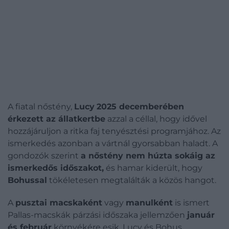
A fiatal nőstény,
Lucy
2025 decemberében
érkezett az állatkertbe
azzal a céllal, hogy idővel
hozzájáruljon a ritka faj tenyésztési programjához. Az
ismerkedés azonban a vártnál gyorsabban haladt. A
gondozók szerint
a nőstény nem húzta sokáig az
ismerkedős időszakot,
és hamar kiderült, hogy
Bohussal
tökéletesen megtalálták a közös hangot.
A
pusztai macskaként
vagy
manulként
is ismert
Pallas-macskák párzási időszaka jellemzően
január
és február
környékére esik. Lucy és Bohus