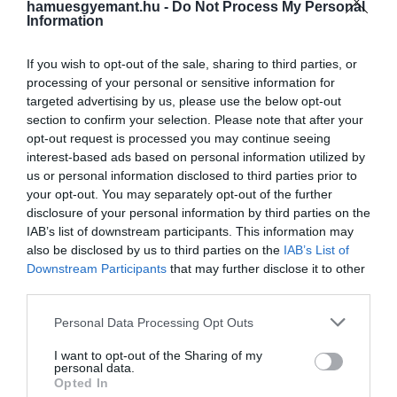
hamuesgyemant.hu -
Do Not Process My Personal
gyorsan fejlődik
.
A szakemberek a napokban azt is
Information
megállapították, hogy a kölyök
hím
. Bár még csak
néhány hetes, egyre bátrabban fedezi fel
If you wish to opt-out of the sale, sharing to third parties, or
környezetét, és egyre gyakrabban merészkedik elő
processing of your personal or sensitive information for
rejtekhelyéről, így a gondozók is többször láthatják.
targeted advertising by us, please use the below opt-out
section to confirm your selection. Please note that after your
Lucy számára ez az első utód, de a beszámolók
opt-out request is processed you may continue seeing
interest-based ads based on personal information utilized by
szerint
példás anyaként gondoskodik a kicsiről
.
us or personal information disclosed to third parties prior to
Rendszeresen szoptatja, tisztogatja és védi, ezért az
your opt-out. You may separately opt-out of the further
állatkert munkatársai a lehető legkevesebbet
disclosure of your personal information by third parties on the
zavarják a családot ezekben a hetekben. Emiatt
IAB’s list of downstream participants. This information may
egyelőre csak néhány pillanatfelvétel készült a
also be disclosed by us to third parties on the
IAB’s List of
kölyökről.
Downstream Participants
that may further disclose it to other
third parties.
Please note that this website/app uses one or more Google
Personal Data Processing Opt Outs
services and may gather and store information including but
not limited to your visit or usage behaviour. You may click to
I want to opt-out of the Sharing of my
personal data.
grant or deny consent to Google and its third-party tags to
Opted In
use your data for below specified purposes in below Google