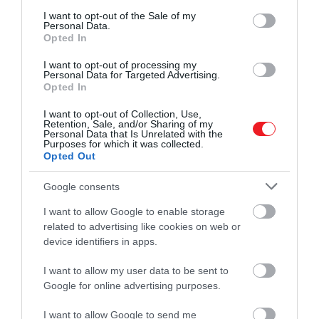
consent section.
I want to opt-out of the Sale of my
Personal Data.
Opted In
I want to opt-out of processing my
Personal Data for Targeted Advertising.
Opted In
A Fővárosi Állat- és Növénykertben
I want to opt-out of Collection, Use,
legutóbb 2022-ben születtek Pallas-
Retention, Sale, and/or Sharing of my
Personal Data that Is Unrelated with the
macska-kölykök. Akkor hat állat jött világra,
Purposes for which it was collected.
és mindannyian A betűvel kezdődő nevet
Opted Out
kaptak. Az egyetlen nőstény az Altana
Google consents
nevet viseli, testvérei pedig az Aldan,
Algyr, Arkas, Aysen és Aytas neveket
I want to allow Google to enable storage
kapták.
related to advertising like cookies on web or
device identifiers in apps.
I want to allow my user data to be sent to
A most született hím kölyök egyelőre még
Google for online advertising purposes.
névtelen. Az állatkert munkatársai úgy vélik,
I want to allow Google to send me
kézenfekvő lenne, ha Bohus és Lucy fiának neve
B