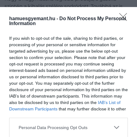
szintén a kihalás szélére sodródott. Továbbá az is
felgyorsította a szomorú eseményeket, hogy az
hamuesgyemant.hu -
Do Not Process My Personal
ázsiai gepárd élőhelye jócskán leszűkült. Ennek
Information
okán egyébként rendkívül sok példánnyal gázolás,
valamint sok esetben a helyiek kutyái végeztek a
If you wish to opt-out of the sale, sharing to third parties, or
gepárdokkal,
írja
a Sokszínű vidék.
processing of your personal or sensitive information for
targeted advertising by us, please use the below opt-out
section to confirm your selection. Please note that after your
opt-out request is processed you may continue seeing
interest-based ads based on personal information utilized by
us or personal information disclosed to third parties prior to
your opt-out. You may separately opt-out of the further
disclosure of your personal information by third parties on the
IAB’s list of downstream participants. This information may
also be disclosed by us to third parties on the
IAB’s List of
Downstream Participants
that may further disclose it to other
third parties.
Please note that this website/app uses one or more Google
Personal Data Processing Opt Outs
services and may gather and store information including but