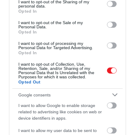
not limited to your visit or usage behaviour. You may click to
I want to opt-out of the Sharing of my
Ázsiai gepárd
personal data.
grant or deny consent to Google and its third-party tags to
Opted In
use your data for below specified purposes in below Google
Fotó:
Shutterstock
consent section.
I want to opt-out of the Sale of my
Personal Data.
Opted In
Ezt is olvasd el!
Kihaltnak hitték, ma már
I want to opt-out of processing my
Personal Data for Targeted Advertising.
Magyarországon él a legtöbb aranysakál
Opted In
I want to opt-out of Collection, Use,
Retention, Sale, and/or Sharing of my
Personal Data that Is Unrelated with the
Összesen öt alfaj létezik világszerte mintegy 6600
Purposes for which it was collected.
Opted Out
példánnyal, a legtöbb Dél-Afrikában él, derül ki a
Természetvédelmi Világalap (WWF)
Google consents
információiból.
I want to allow Google to enable storage
Az ázsiai gepárd, akárcsak afrikai rokona, nagyon
related to advertising like cookies on web or
gyors nagymacska.
Élőhelye
régebben egészen a
device identifiers in apps.
Vörös-tengertől Indiáig terjedt.
I want to allow my user data to be sent to