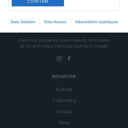
CONFIRM
Data Deletion
Data Access
Adatvédelmi szabályzat
Művelődj, szórakozz, kíváncsiskodj, kóstolgass
és ismerd meg a Hamu és Gyémánt világát!
ROVATOK
Kultúra
Tudomány
Utazás
Pénz