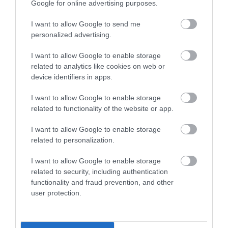
Google for online advertising purposes.
I want to allow Google to send me
Figyelmedbe ajánljuk!
Kutatás bizonyítja:
personalized advertising.
pollenallergia miatt halhattak ki a mamutok
I want to allow Google to enable storage
related to analytics like cookies on web or
device identifiers in apps.
Nyitókép:
Ázsiai gepárd
/ Fotó: Shutterstock
I want to allow Google to enable storage
TUDOMÁNY
ÁZSIA
GEPÁRD
related to functionality of the website or app.
MACSKA
KIHALÁS
I want to allow Google to enable storage
related to personalization.
KÖRNYEZETVÉDELEM
ÁLLATVÉDELEM
2026. JÚLIUS 22. ● TUDOMÁNY
I want to allow Google to enable storage
Így tisztítsd az air fryert anélkül, hogy
related to security, including authentication
functionality and fraud prevention, and other
tönkretennéd a…
2026. JÚLIUS 26. ● TUDOMÁNY
user protection.
A májunk évezredekig működhetne –
mégsem ez szabja meg…