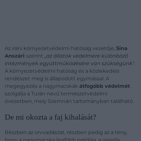
Az iráni környezetvédelmi hatóság vezetője,
Sina
Anszári
szerint
„az állatok védelmére különböző
intézmények együttműködésére van szükségünk".
A környezetvédelmi hatóság és a közlekedési
rendészet meg is állapodott egymással. A
megegyezés a nagymacskák
átfogóbb védelmét
szolgálja a Turán nevű természetvédelmi
övezetben, mely Szemnán tartományban található.
​De mi okozta a faj kihalását?
Részben az orvvadászat, részben pedig az a tény,
hogy a nagymacska legfőbb prédája, a gazella