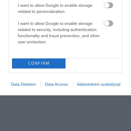
történelem során volt…
I want to allow Google to enable storage
related to personalization.
I want to allow Google to enable storage
related to security, including authentication
functionality and fraud prevention, and other
user protection.
CONFIRM
Data Deletion
Data Access
Adatvédelmi szabályzat