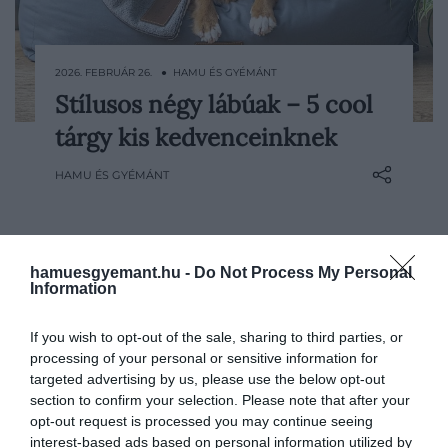
2026. FEBRUÁR 26. ● HAMU ÉS GYÉMÁNT
Stílusos négy lábúak – 5 cool
Kis kedvenceink igazi családtagoknak
tárgy kis kedvenceinknek
számítanak – így természetes, hogy a
körülöttük lévő tárgyakra is ugyanazzal az
HAMU ÉS GYÉMÁNT
igényességgel tekintünk, mint a
sajátjainkra. Válogatásunkban olyan
kiegészítőket gyűjtöttünk össze, amelyek
a funkcionalitás mellett…
hamuesgyemant.hu -
Do Not Process My Personal
Information
If you wish to opt-out of the sale, sharing to third parties, or
processing of your personal or sensitive information for
targeted advertising by us, please use the below opt-out
section to confirm your selection. Please note that after your
opt-out request is processed you may continue seeing
interest-based ads based on personal information utilized by