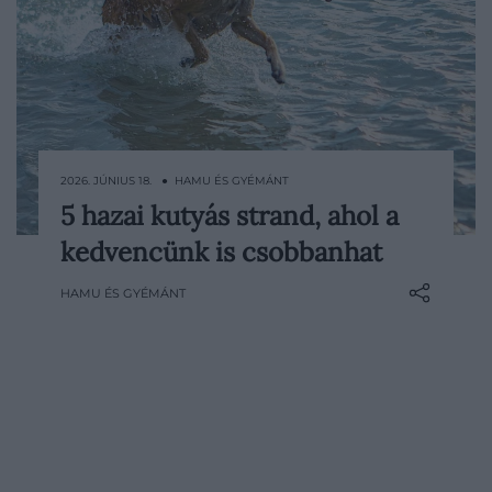
2026. JÚNIUS 18. ● HAMU ÉS GYÉMÁNT
5 hazai kutyás strand, ahol a
Akárcsak nekünk, kutyáinknak is jól esik
kedvencünk is csobbanhat
hűsölni nyáron, de erre sok strandon csak
egy arra kijelölt részen nyílik lehetőség.
HAMU ÉS GYÉMÁNT
Hazánkban szerencsére több vízpart is
elérhető a gazdiknak és kedvenceiknek,
ahol a fürdés mellett teret adhatunk a
pihenésnek és a játéknak is. Mutatjuk,
mely kutyabarát…