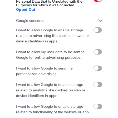
Personal Data that Is Unrelated with the
Purposes for which it was collected.
Opted Out
Google consents
I want to allow Google to enable storage
related to advertising like cookies on web or
device identifiers in apps.
I want to allow my user data to be sent to
Google for online advertising purposes.
I want to allow Google to send me
2026. FEBRUÁR 9. ● TURI DÁNIEL
personalized advertising.
A történelem 6 leghűségesebb
A kutyákat nem véletlenül hívjuk az
I want to allow Google to enable storage
kutyájának története
related to analytics like cookies on web or
ember legjobb barátjának: több mint
device identifiers in apps.
tizenötezer éve élnek mellettünk,
könnyeket…
segítettek vadászni, őrizni, túlélni a
I want to allow Google to enable storage
TURI DÁNIEL
hideget, de ami igazán különlegessé teszi
related to functionality of the website or app.
őket, az a feltétlen ragaszkodásuk. A