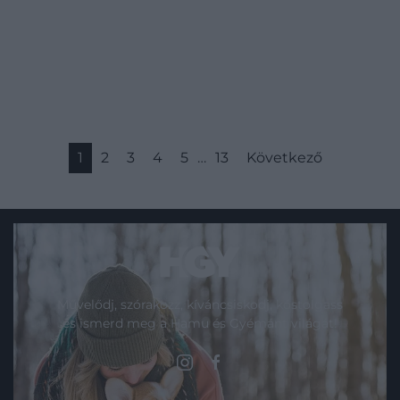
1
2
3
4
5
…
13
Következő
Művelődj, szórakozz, kíváncsiskodj, kóstolgass
és ismerd meg a Hamu és Gyémánt világát!