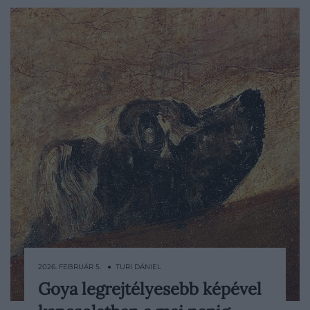
2026. FEBRUÁR 5. ● TURI DÁNIEL
Goya legrejtélyesebb képével
A művészettörténetben kevés olyan