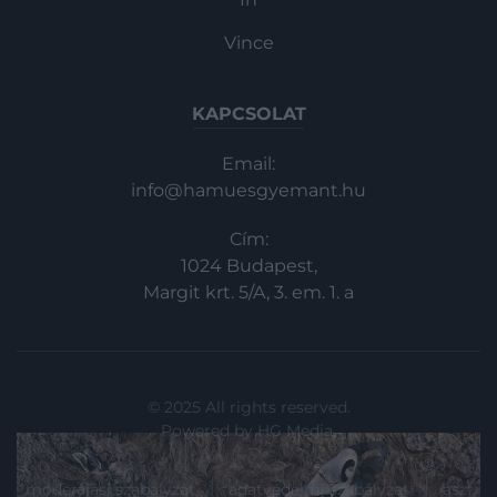
Vince
KAPCSOLAT
Email:
info@hamuesgyemant.hu
Cím:
1024 Budapest,
Margit krt. 5/A, 3. em. 1. a
© 2025 All rights reserved.
Powered by
HG Media
.
moderálási szabályzat
adatvédelmi szabályzat
ászf