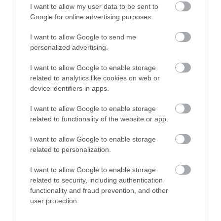
I want to allow my user data to be sent to
olyan állat él rajta, amely sehol máshol nem fordul
Google for online advertising purposes.
elő. Közéjük tartozik a törpe mosómedve és a törpe
ormányosmedve is, a most lefotózott rókával együtt
I want to allow Google to send me
pedig három apróbb testű ragadozó emlős ismert a
personalized advertising.
szigetről. A kutatók egyelőre nem tudják pontosan,
I want to allow Google to enable storage
miért alakult ki itt ennyi ritka, törpe termetű állat,
related to analytics like cookies on web or
de éppen ez teszi sürgetővé a további vizsgálatokat.
device identifiers in apps.
Figyelmedbe ajánljuk!
I want to allow Google to enable storage
related to functionality of the website or app.
17 éve figyelik ezt a bálnatetemet, és
még mindig nyüzsög körülötte az élet –
I want to allow Google to enable storage
videó
related to personalization.
I want to allow Google to enable storage
A mostani felvétel ezért nem pusztán egy régóta
related to security, including authentication
várt bizonyíték. Azt is jelzi, hogy még van mit
functionality and fraud prevention, and other
megmenteni.
Travis Bayer
, a Pathos Wildlife
user protection.
alapítója és az új tanulmány szerzője szerint a róka