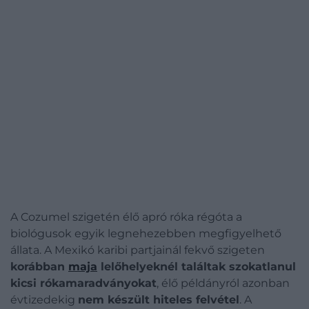
A Cozumel szigetén élő apró róka régóta a
biológusok egyik legnehezebben megfigyelhető
állata. A Mexikó karibi partjainál fekvő szigeten
korábban
maja
lelőhelyeknél találtak szokatlanul
kicsi rókamaradványokat
, élő példányról azonban
évtizedekig
nem készült hiteles felvétel
. A