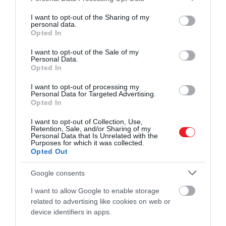
amikor meglátták a tükörképüket –
services and may gather and store information including but
videó
not limited to your visit or usage behaviour. You may click to
I want to opt-out of the Sharing of my
personal data.
grant or deny consent to Google and its third-party tags to
Opted In
use your data for below specified purposes in below Google
consent section.
I want to opt-out of the Sale of my
Personal Data.
Mitől különleges a cozumeli törperóka?
Opted In
I want to opt-out of processing my
Ahogy az IFLScience is
írja
,
legközelebbi ismert
Personal Data for Targeted Advertising.
Opted In
rokona a szürkeróka
, amely Észak- és Közép-
Amerika szárazföldi területein él.
A cozumeli
I want to opt-out of Collection, Use,
törperóka
azonban jóval kisebb nála, nagyjából a
Retention, Sale, and/or Sharing of my
Personal Data that Is Unrelated with the
szárazföldi rokon méretének 60-80 százalékát éri el.
Purposes for which it was collected.
Ez a különbség a szigeti törpenövés egyik példája
Opted Out
lehet, amikor egy elszigetelt állatcsoport
Google consents
testmérete hosszú idő alatt megváltozik, mert a
terület sajátos körülményei más irányba terelik az
I want to allow Google to enable storage
evolúciót. A kutatók szerint a cozumeli törperóka
related to advertising like cookies on web or
akár 5000-13 000 éve is elkülönülten
device identifiers in apps.
fejlődhet.
Cozumel élővilága eleve kivételes
. Több