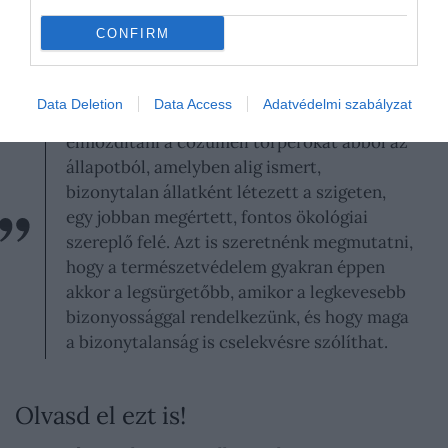
újrafelfedezése önmagában még nem
természetvédelmi sikertörténet, sokkal inkább egy
CONFIRM
második esély. Mint mondta:
Data Deletion
Data Access
Adatvédelmi szabályzat
Azt reméljük, hogy ez a munka segít
elmozdítani a cozumeli törperókát abból az
állapotból, amelyben alig ismert,
bizonytalan állatként létezett a szigeten,
egy jobban megértett, fontos ökológiai
szereplő felé. Azt is szeretnénk megmutatni,
hogy a természetvédelem gyakran éppen
akkor a legsürgetőbb, amikor a legkevesebb
bizonyossággal rendelkezünk, és hogy maga
a bizonytalanság is cselekvésre szólíthat.
Olvasd el ezt is!