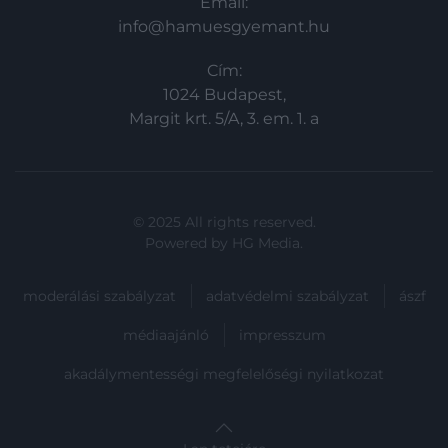
Email:
info@hamuesgyemant.hu
Cím:
1024 Budapest,
Margit krt. 5/A, 3. em. 1. a
© 2025 All rights reserved.
Powered by
HG Media
.
moderálási szabályzat
adatvédelmi szabályzat
ászf
médiaajánló
impresszum
akadálymentességi megfelelőségi nyilatkozat