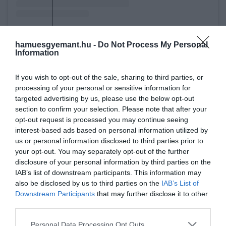
Pensoft Publishers (@pensoft) által megosztott bejegyzés
hamuesgyemant.hu -
Do Not Process My Personal
Information
If you wish to opt-out of the sale, sharing to third parties, or
processing of your personal or sensitive information for
A cozumeli törperóka tudományos helyzete ma
targeted advertising by us, please use the below opt-out
is szokatlanul bizonytalan
. A szakirodalomban
section to confirm your selection. Please note that after your
Urocyon sp.
néven hivatkoznak rá, mert hivatalosan
opt-out request is processed you may continue seeing
még nem írták le önálló fajként vagy alfajként. A
interest-based ads based on personal information utilized by
kutatók ezért óvatosan fogalmaznak, ám abban
us or personal information disclosed to third parties prior to
egyre nagyobb az
egyetértés
, hogy rendkívül ritka,
your opt-out. You may separately opt-out of the further
elszigetelten fejlődő állatról van szó,
amely komoly
disclosure of your personal information by third parties on the
IAB’s list of downstream participants. This information may
természetvédelmi figyelmet igényel.
also be disclosed by us to third parties on the
IAB’s List of
Downstream Participants
that may further disclose it to other
Ez is érdekelhet!
third parties.
Meglepő dolgot tettek a fehér bálnák,
Please note that this website/app uses one or more Google
Personal Data Processing Opt Outs