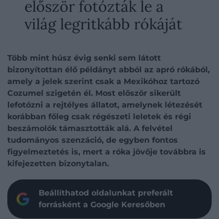
először fotózták le a
világ legritkább rókáját
Több mint húsz évig senki sem látott
bizonyítottan élő példányt abból az apró rókából,
amely a jelek szerint csak a Mexikóhoz tartozó
Cozumel szigetén él. Most először sikerült
lefotózni a rejtélyes állatot, amelynek létezését
korábban főleg csak régészeti leletek és régi
beszámolók támasztották alá. A felvétel
tudományos szenzáció, de egyben fontos
figyelmeztetés is, mert a róka jövője továbbra is
kifejezetten bizonytalan.
Beállíthatod oldalunkat preferált
forrásként a Google Keresőben