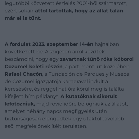
legutóbbi közvetett észlelés 2001-ből származott,
ezért sokan
attól tartottak, hogy az állat talán
már el is tűnt.
A fordulat 2023. szeptember 14-én
hajnalban
következett be. A szigeten arról kezdtek
beszámolni, hogy egy
zavartnak tűnő róka kóborol
Cozumel keleti részén
, a part menti út közelében.
Rafael Chacón
, a Fundación de Parques y Museos
de Cozumel igazgatója kamerával indult a
keresésére, és reggel hat óra körül meg is találta
kifejlett hím példányt.
A kutatóknak sikerült
lefotózniuk,
majd rövid időre befogniuk az állatot,
amelyet néhány napos megfigyelés után
biztonságosan elengedtek egy utaktól távolabb
eső, megfelelőnek ítélt területen.