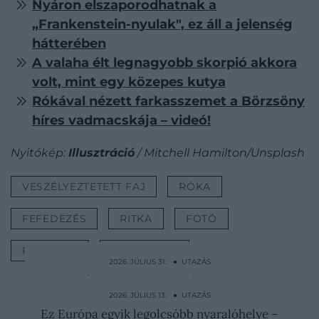
Nyáron elszaporodhatnak a
„Frankenstein-nyulak", ez áll a jelenség
hátterében
A valaha élt legnagyobb skorpió akkora
volt, mint egy közepes kutya
Rókával nézett farkasszemet a Börzsöny
híres vadmacskája – videó!
Nyitókép:
Illusztráció
/ Mitchell Hamilton/Unsplash
VESZÉLYEZTETETT FAJ
RÓKA
FEFEDEZÉS
RITKA
FOTÓ
RITKASÁG
ÁLLATVILÁG
2026. JÚLIUS 31. ● UTAZÁS
Tovább él a rabszolgaság ebben az
indonéz…
2026. JÚLIUS 13. ● UTAZÁS
Ez Európa egyik legolcsóbb nyaralóhelye –