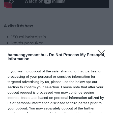
A díszítéshez:
150 ml habtejszín
kevés porcukor
citromkrém
hamuesgyemant.hu -
Do Not Process My Personal
kevés citromhéj vagy citromszelet, ízlés szerint
Information
Ez is érdekelhet!
If you wish to opt-out of the sale, sharing to third parties, or
Limoncello, mascarpone és piskóta:
processing of your personal or sensitive information for
ilyen az olaszok tökéletes nyári tortája
targeted advertising by us, please use the below opt-out
section to confirm your selection. Please note that after your
opt-out request is processed you may continue seeing
interest-based ads based on personal information utilized by
us or personal information disclosed to third parties prior to
Elkészítés:
your opt-out. You may separately opt-out of the further