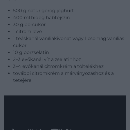
500 g natúr görög joghurt
400 ml hideg habtejszín
30 g porcukor
1 citrom leve
1 teáskanál vaníliakivonat vagy 1 csomag vaníliás
cukor
10 g porzselatin
2–3 evőkanál víz a zselatinhoz
3–4 evőkanál citromkrém a töltelékhez
további citromkrém a márványozáshoz és a
tetejére