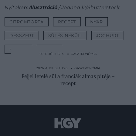
Nyitókép:
Illusztráció
/ Joanna 12/Shutterstock
CITROMTORTA
RECEPT
NYÁR
DESSZERT
SÜTÉS NÉKÜLI
JOGHURT
HŰSÍTŐ
TORTA
2026. JÚLIUS 14. ● GASZTRONÓMIA
A maradék rizs ételmérgezést is okozhat –
így tárold…
2026. AUGUSZTUS 6. ● GASZTRONÓMIA
Fejjel lefelé sül a franciák almás pitéje –
recept