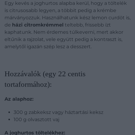
Egy kevés a joghurtos alapba kerül, hogy a töltelék
is citrusosabb legyen, a többit pedig a krémbe
márványozzuk. Használhatunk kész lemon curdöt is,
de
házi citromkrémmel
teltebb, frissebb ízt
kaphatunk. Nem érdemes túlkeverni, mert akkor
eltűnik a rajzolat, vele együtt pedig a kontraszt is,
amelytől igazán szép lesz a desszert.
Hozzávalók (egy 22 centis
tortaformához):
Az alaphoz:
300 g zabkeksz vagy háztartási keksz
100 g olvasztott vaj
A joghurtos töltelékhez: