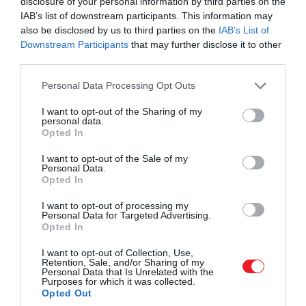
disclosure of your personal information by third parties on the
IAB’s list of downstream participants. This information may
1.
Aprítsuk finom morzsává a kekszet
, majd
also be disclosed by us to third parties on the
IAB’s List of
keverjük össze az olvasztott vajjal. Nyomkodjuk egy
Downstream Participants
that may further disclose it to other
sütőpapírral bélelt kapcsos tortaforma aljába, és
third parties.
simítsuk el alaposan, hogy egyenletes, tömör alapot
Please note that this website/app uses one or more Google
kapjunk.
Tegyük hűtőbe
, amíg elkészítjük a
Personal Data Processing Opt Outs
services and may gather and store information including but
tölteléket. A
zselatint
szórjuk egy kis tálba, adjunk
not limited to your visit or usage behaviour. You may click to
I want to opt-out of the Sharing of my
hozzá 2-3 evőkanál hideg vizet, és hagyjuk 5-10
personal data.
grant or deny consent to Google and its third-party tags to
Opted In
percig duzzadni. Közben a görög joghurtot keverjük
use your data for below specified purposes in below Google
simára a citromlével, a vaníliával és a porcukorral. A
consent section.
I want to opt-out of the Sale of my
tejszínt verjük kemény habbá egy külön tálban.
Personal Data.
Opted In
2. A megduzzadt zselatint óvatosan melegítsük fel,
I want to opt-out of processing my
amíg teljesen feloldódik, de ne forraljuk. Adjunk
Personal Data for Targeted Advertising.
Opted In
hozzá néhány kanál joghurtos keveréket, és
keverjük simára, hogy kiegyenlítsük a
I want to opt-out of Collection, Use,
hőmérsékletét. Ezután csorgassuk vissza a
Retention, Sale, and/or Sharing of my
Personal Data that Is Unrelated with the
zselatinos részt a joghurtos krémbe, és alaposan
Purposes for which it was collected.
Opted Out
dolgozzuk el. Forgassuk bele a felvert tejszínt, majd