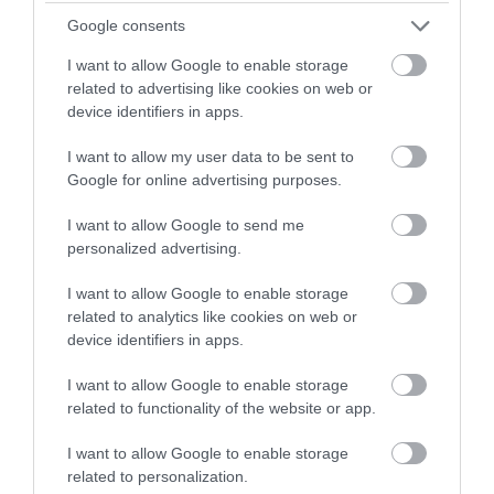
adjunk hozzá néhány evőkanál citromkrémet. Ezt
Google consents
már csak finoman keverjük el, hogy a töltelék
citromosabb legyen, de levegős maradjon. Öntsük a
I want to allow Google to enable storage
kekszes alapra, és simítsuk el.
related to advertising like cookies on web or
device identifiers in apps.
3. Kanalazzunk rá több kisebb adag citromkrémet,
I want to allow my user data to be sent to
majd
egy kés hegyével óvatosan húzzunk bele
Google for online advertising purposes.
márványos mintát
. Ne menjünk túl mélyre, hogy
ne sértsük fel a kekszalapot, és ne keverjük túl, mert
I want to allow Google to send me
akkor a minta eltűnik.
personalized advertising.
I want to allow Google to enable storage
Figyelmedbe ajánljuk!
related to analytics like cookies on web or
Ez a diétás joghurtos tiramisu lehet a
device identifiers in apps.
nyár legegyszerűbb desszertje
I want to allow Google to enable storage
related to functionality of the website or app.
I want to allow Google to enable storage
related to personalization.