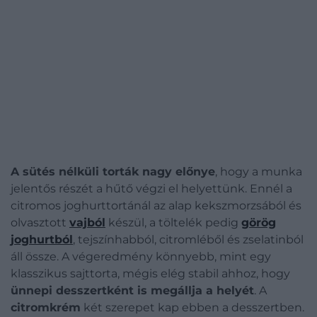
A sütés nélküli torták nagy előnye
, hogy a munka
jelentős részét a hűtő végzi el helyettünk. Ennél a
citromos joghurttortánál az alap kekszmorzsából és
olvasztott
vajból
készül, a töltelék pedig
görög
joghurtból
, tejszínhabból, citromléből és zselatinból
áll össze. A végeredmény könnyebb, mint egy
klasszikus sajttorta, mégis elég stabil ahhoz, hogy
ünnepi desszertként is megállja a helyét
. A
citromkrém
két szerepet kap ebben a desszertben.