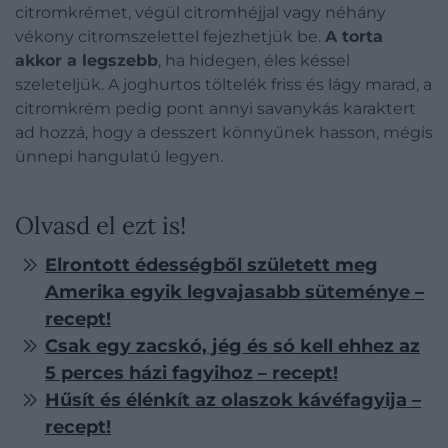
citromkrémet, végül citromhéjjal vagy néhány
vékony citromszelettel fejezhetjük be.
A torta
akkor a legszebb
, ha hidegen, éles késsel
szeleteljük. A joghurtos töltelék friss és lágy marad, a
citromkrém pedig pont annyi savanykás karaktert
ad hozzá, hogy a desszert könnyűnek hasson, mégis
ünnepi hangulatú legyen.
Olvasd el ezt is!
Elrontott édességből született meg
Amerika egyik legvajasabb süteménye –
recept!
Csak egy zacskó, jég és só kell ehhez az
5 perces házi fagyihoz – recept!
Hűsít és élénkít az olaszok kávéfagyija –
recept!