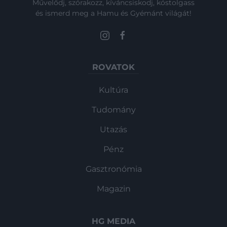
Művelődj, szórakozz, kíváncsiskodj, kóstolgass
és ismerd meg a Hamu és Gyémánt világát!
ROVATOK
Kultúra
Tudomány
Utazás
Pénz
Gasztronómia
Magazin
HG MEDIA