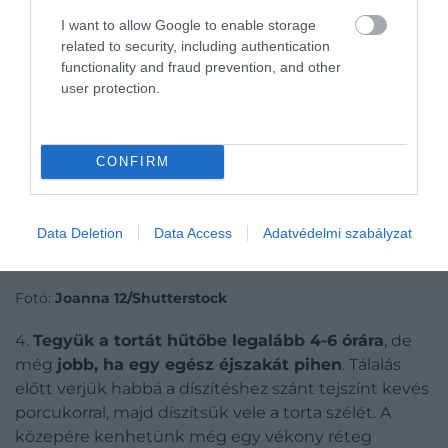
I want to allow Google to enable storage
related to security, including authentication
functionality and fraud prevention, and other
user protection.
CONFIRM
Data Deletion
Data Access
Adatvédelmi szabályzat
Illusztráció
Fotó:
Joanna 12/Shutterstock
4.
Tegyük a tortát hűtőbe legalább 4-6 órára
, de
még
jobb, ha egy egész éjszakát pihen
. Tálalás
előtt verjük habbá a díszítéshez szánt tejszínt kevés
porcukorral, majd díszítsük vele a torta szélét. A
közepére kenhetünk még egy vékony réteg