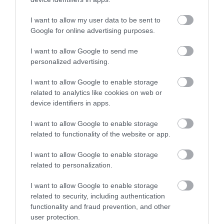
tojáshabot tegyük át egy lábasba, majd
I want to allow my user data to be sent to
folyamatos keverés mellett, fokozatosan öntsük
Google for online advertising purposes.
hozzá a tejes-kávés keveréket.
Melegítsük újra a krémet, de továbbra se
I want to allow Google to send me
forraljuk fel. Főzzük körülbelül 5 percig, közben
personalized advertising.
kevergessük, hogy egyenletesen sűrűsödjön.
Vegyük le a tűzről, öntsük hozzá a hideg tejszínt,
I want to allow Google to enable storage
related to analytics like cookies on web or
majd alaposan keverjük el. Tegyük át a masszát
device identifiers in apps.
abba az edénybe vagy formába, amelyben
fagyasztani fogjuk.
I want to allow Google to enable storage
Helyezzük a fagyasztóba körülbelül 5 órára.
related to functionality of the website or app.
Félóránként vegyük ki, törjük fel a felszínén
képződő jégkristályokat, majd keverjük át
I want to allow Google to enable storage
related to personalization.
alaposan, és tegyük vissza.
Tálalás előtt néhány percig hagyjuk állni
I want to allow Google to enable storage
szobahőmérsékleten, hogy könnyebben
related to security, including authentication
adagolható legyen.
functionality and fraud prevention, and other
user protection.