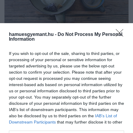
hamuesgyemant.hu -
Do Not Process My Personal
Information
Illusztráció
Fotó:
Pasteliz/Shutterstock
If you wish to opt-out of the sale, sharing to third parties, or
processing of your personal or sensitive information for
Hozzávalók körülbelül 6 adaghoz:
targeted advertising by us, please use the below opt-out
section to confirm your selection. Please note that after your
opt-out request is processed you may continue seeing
4 tojássárgája
interest-based ads based on personal information utilized by
150 g cukor
us or personal information disclosed to third parties prior to
250 ml zsíros tej
your opt-out. You may separately opt-out of the further
250 ml tejszín
disclosure of your personal information by third parties on the
IAB’s list of downstream participants. This information may
120 ml erős kávé vagy eszpresszó
also be disclosed by us to third parties on the
IAB’s List of
Downstream Participants
that may further disclose it to other
third parties.