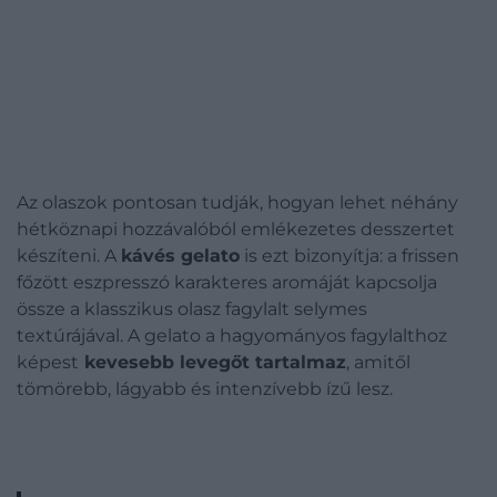
Az olaszok pontosan tudják, hogyan lehet néhány
hétköznapi hozzávalóból emlékezetes desszertet
készíteni. A
kávés gelato
is ezt bizonyítja: a frissen
főzött eszpresszó karakteres aromáját kapcsolja
össze a klasszikus olasz fagylalt selymes
textúrájával.
A gelato a hagyományos fagylalthoz
képest
kevesebb levegőt tartalmaz
, amitől
tömörebb, lágyabb és intenzívebb ízű lesz.