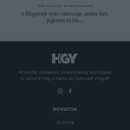
olasz nagymama
2026. JÚLIUS 24. ● GASZTRONÓMIA
A filippínók nyári édessége, amibe bab,
jégkrém és lila…
Művelődj, szórakozz, kíváncsiskodj, kóstolgass
és ismerd meg a Hamu és Gyémánt világát!
ROVATOK
Kultúra