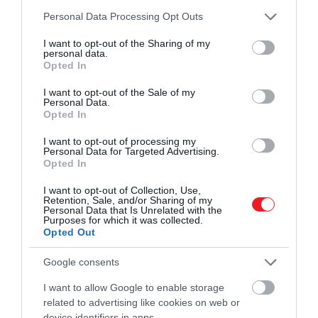
Ha tovább olvasnál:
Please note that this website/app uses one or more Google
Personal Data Processing Opt Outs
services and may gather and store information including but
5 klasszikus olasz desszert, amit vétek
not limited to your visit or usage behaviour. You may click to
I want to opt-out of the Sharing of my
kihagyni egy nyári vakáción
personal data.
grant or deny consent to Google and its third-party tags to
Opted In
use your data for below specified purposes in below Google
consent section.
Elkészítés:
I want to opt-out of the Sale of my
Personal Data.
Opted In
Először főzzük le a kávét. Nagyjából 3 adag
I want to opt-out of processing my
eszpresszóra lesz szükségünk, gép használata
Personal Data for Targeted Advertising.
esetén a ristretto jó választás, mert
Opted In
koncentráltabb ízt ad.
I want to opt-out of Collection, Use,
Egy tálban keverjük össze a tojásokat a cukorral,
Retention, Sale, and/or Sharing of my
Personal Data that Is Unrelated with the
majd kézi vagy gépi habverővel dolgozzuk sűrű,
Purposes for which it was collected.
levegős habbá.
Opted Out
A tejet öntsük egy lábasba, és melegítsük
Google consents
forráspont közelébe. Ügyeljünk rá, hogy ne
forrjon fel. Tartsuk ezen a hőmérsékleten
I want to allow Google to enable storage
körülbelül 5 percig.
related to advertising like cookies on web or
Adjuk a kávét a meleg tejhez. A cukros
device identifiers in apps.