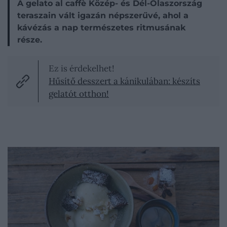
A gelato al caffè Közép- és Dél-Olaszország
teraszain vált igazán népszerűvé, ahol a
kávézás a nap természetes ritmusának
része.
Ez is érdekelhet!
Hűsítő desszert a kánikulában: készíts
gelatót otthon!