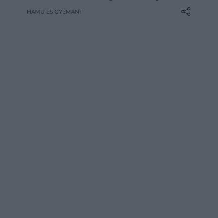
és citrusos pác ízeit. A koreai tojás forró
HAMU ÉS GYÉMÁNT
rizzsel, pirítóson vagy rámen mellé is
remek, ráadásul előre elkészíthető, így
napokig kéznél lehet egy gyors,
tartalmas…