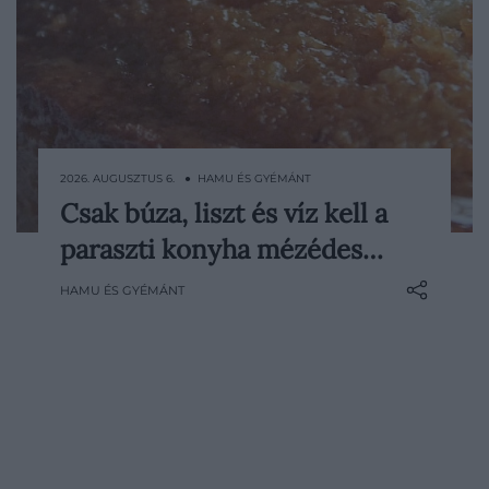
2026. AUGUSZTUS 6. ● HAMU ÉS GYÉMÁNT
Csak búza, liszt és víz kell a
A csíramálé hozzáadott cukor nélkül is
paraszti konyha mézédes…
intenzíven édes, enyhén malátás ízű
sütemény, amelynek titka a többnapos
HAMU ÉS GYÉMÁNT
csíráztatásban rejlik.