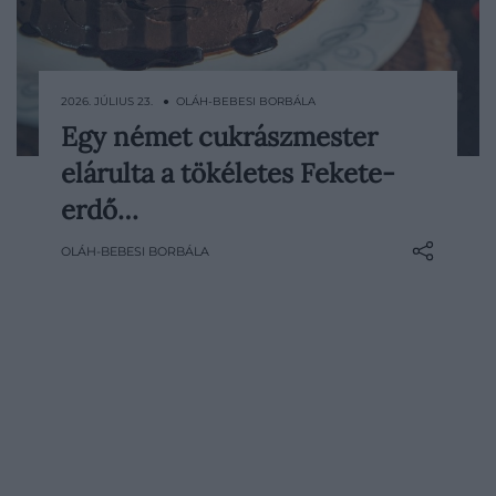
2026. JÚLIUS 23. ● OLÁH-BEBESI BORBÁLA
Egy német cukrászmester
Kevés sütemény néz ki olyan
elárulta a tökéletes Fekete-
ünnepélyesen, mint a Fekete-erdő torta:
magas csokoládés piskótarétegek,
erdő…
hófehér tejszínhab, sötét meggy és
OLÁH-BEBESI BORBÁLA
rengeteg csokoládéforgács kerül
egymásra. A német klasszikus viszont
csak akkor lesz igazán hiteles, ha a
meggypárlat íze sem…