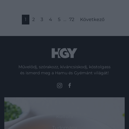
1
2
3
4
5
…
72
Következő
Művelődj, szórakozz, kíváncsiskodj, kóstolgass
és ismerd meg a Hamu és Gyémánt világát!
ROVATOK
Kultúra
Tudomány