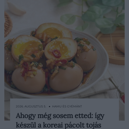
2026. AUGUSZTUS 5. ● HAMU ÉS GYÉMÁNT
Ahogy még sosem etted: így
Lágy, krémes sárgája néhány óra alatt
készül a koreai pácolt tojás
magába szívja a szójaszószos, fokhagymás