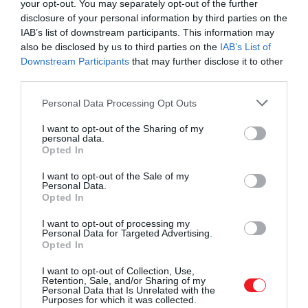
your opt-out. You may separately opt-out of the further
disclosure of your personal information by third parties on the
IAB’s list of downstream participants. This information may
also be disclosed by us to third parties on the
IAB’s List of
Downstream Participants
that may further disclose it to other
third parties.
2026. JÚLIUS 28. ● OLÁH-BEBESI BORBÁLA
Please note that this website/app uses one or more Google
Personal Data Processing Opt Outs
Kovászos uborkából leves? A
services and may gather and store information including but
A kovászos uborkát nálunk többnyire
not limited to your visit or usage behaviour. You may click to
I want to opt-out of the Sharing of my
lengyelek régóta így készítik
personal data.
köretként vagy nyári nassolnivalóként
grant or deny consent to Google and its third-party tags to
Opted In
vesszük elő, Lengyelországban viszont
use your data for below specified purposes in below Google
OLÁH-BEBESI BORBÁLA
consent section.
leves is készül belőle. A zupa ogórkowa
I want to opt-out of the Sale of my
Personal Data.
savanykás, kapros és tartalmas fogás,
Opted In
amely elsőre különösnek tűnhet, néhány
kanál után viszont…
I want to opt-out of processing my
Personal Data for Targeted Advertising.
Opted In
I want to opt-out of Collection, Use,
Retention, Sale, and/or Sharing of my
Personal Data that Is Unrelated with the
Purposes for which it was collected.