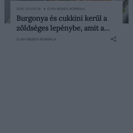
2026. JÚLIUS 29. ● OLÁH-BEBESI BORBÁLA
Burgonya és cukkini kerül a
Kívül aranybarnára pirul, belül puha és
zöldséges lepénybe, amit a…
szaftos marad, ráadásul néhány
hétköznapi zöldségből könnyen
OLÁH-BEBESI BORBÁLA
elkészíthető. Ez a burgonyás-cukkinis
lepény gyors ebédként és könnyű
vacsoraként is működik, a friss,
fokhagymás mártogatóssal pedig még
azoknak sem fog…