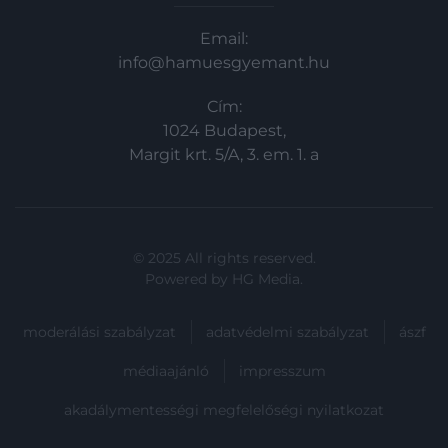
húsok, sült csirke, hamburger vagy sült
rizs…
Email:
info@hamuesgyemant.hu
Cím:
1024 Budapest,
Margit krt. 5/A, 3. em. 1. a
© 2025 All rights reserved.
Powered by
HG Media
.
moderálási szabályzat
adatvédelmi szabályzat
ászf
médiaajánló
impresszum
akadálymentességi megfelelőségi nyilatkozat