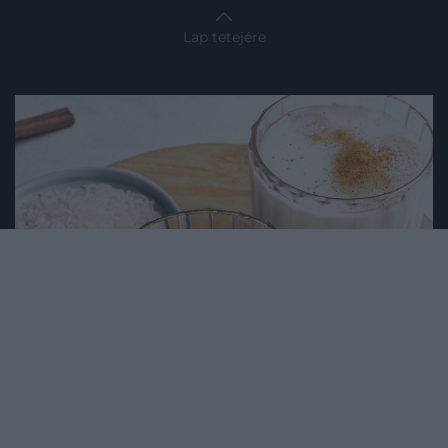
Lap tetejére