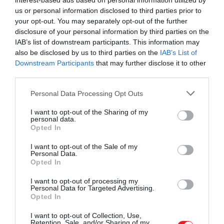
otthon is könnyedén…
interest-based ads based on personal information utilized by
vágyunk nagy főzésre, mégis jól esne
us or personal information disclosed to third parties prior to
valami meleg, gazdag és megnyugtató.
your opt-out. You may separately opt-out of the further
HAMU ÉS GYÉMÁNT
Ilyenkor jön jól ez a gyors vegetáriánus
disclosure of your personal information by third parties on the
ramen, amely hús nélkül is hozza azt az
IAB’s list of downstream participants. This information may
umamiban gazdag élményt, amiért
also be disclosed by us to third parties on the
IAB’s List of
Downstream Participants
that may further disclose it to other
imádjuk a japán tésztaleveseket. Nem…
third parties.
Please note that this website/app uses one or more Google
Personal Data Processing Opt Outs
services and may gather and store information including but
not limited to your visit or usage behaviour. You may click to
I want to opt-out of the Sharing of my
personal data.
grant or deny consent to Google and its third-party tags to
Opted In
use your data for below specified purposes in below Google
consent section.
I want to opt-out of the Sale of my
Personal Data.
Opted In
I want to opt-out of processing my
Personal Data for Targeted Advertising.
Opted In
I want to opt-out of Collection, Use,
Retention, Sale, and/or Sharing of my