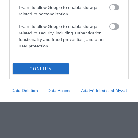
változatnak is adni egy esélyt. A három
HAMU ÉS GYÉMÁNT
I want to allow Google to enable storage
különböző babbal készülő fogás legalább
related to personalization.
olyan finom ízvilágot kölcsönöz majd,
mint amilyet a húsos fajtából már
I want to allow Google to enable storage
ismerünk…
related to security, including authentication
functionality and fraud prevention, and other
user protection.
CONFIRM
Data Deletion
Data Access
Adatvédelmi szabályzat