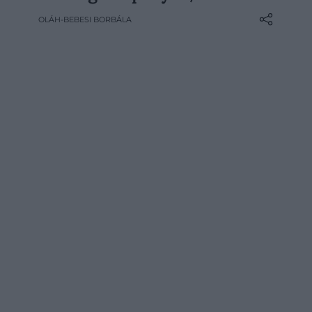
hétköznapi zöldségből könnyen
OLÁH-BEBESI BORBÁLA
elkészíthető. Ez a burgonyás-cukkinis
lepény gyors ebédként és könnyű
vacsoraként is működik, a friss,
fokhagymás mártogatóssal pedig még
azoknak sem fog…