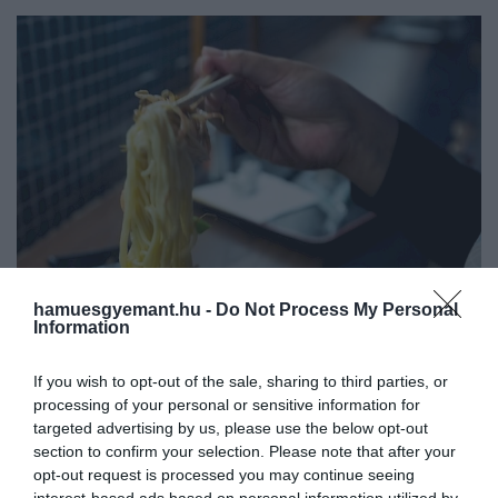
hamuesgyemant.hu -
Do Not Process My Personal
Information
If you wish to opt-out of the sale, sharing to third parties, or
processing of your personal or sensitive information for
targeted advertising by us, please use the below opt-out
2026. JANUÁR 26. ● HAMU ÉS GYÉMÁNT
section to confirm your selection. Please note that after your
A vegetáriánus rámen, amit
opt-out request is processed you may continue seeing
Akadnak olyan esték, amikor nem