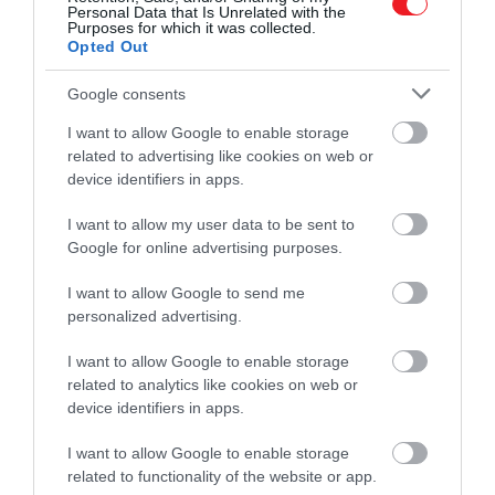
Personal Data that Is Unrelated with the
Purposes for which it was collected.
Opted Out
Google consents
I want to allow Google to enable storage
related to advertising like cookies on web or
device identifiers in apps.
I want to allow my user data to be sent to
Google for online advertising purposes.
I want to allow Google to send me
personalized advertising.
I want to allow Google to enable storage
related to analytics like cookies on web or
2026. JANUÁR 7. ● HAMU ÉS GYÉMÁNT
device identifiers in apps.
A legfagyosabb téli napokon is
Ha szeretnénk kísérletezni a chilis babbal,
I want to allow Google to enable storage
átmelegít ez a különleges…
related to functionality of the website or app.
akkor érdemes lehet a vegetáriánus