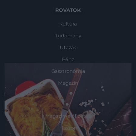
ROVATOK
Kultúra
Tudomány
Utazás
Pénz
Gasztronómia
Magazin
HG MEDIA
Magazin-előfizetés
Haszon