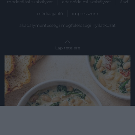
moderálási szabályzat
adatvédelmi szabályzat
ászf
médiaajánló
impresszum
akadálymentességi megfelelőségi nyilatkozat
Lap tetejére