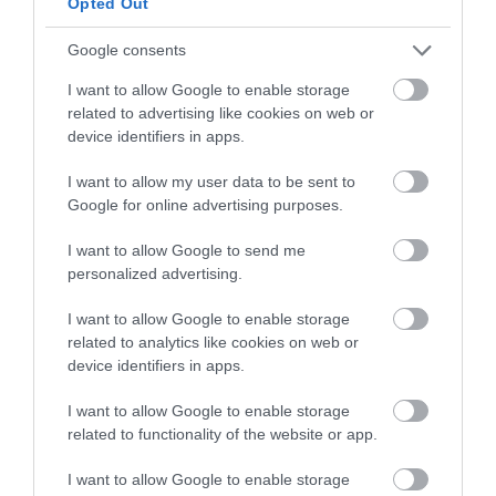
Opted Out
Google consents
I want to allow Google to enable storage
related to advertising like cookies on web or
device identifiers in apps.
2026. JÚNIUS 20. ● HAMU ÉS GYÉMÁNT
I want to allow my user data to be sent to
Ez a hideg gyümölcsleves
Google for online advertising purposes.
Vannak olyan nyári napok, amikor már a
lehet a kánikula legjobb
főzés gondolatától is leizzadunk. Ilyenkor
I want to allow Google to send me
jön jól a hideg gyümölcsleves, amely
ellenszere
personalized advertising.
egyszerre desszert, könnyű ebéd és
HAMU ÉS GYÉMÁNT
mentőöv a legmelegebb órákban. Hűsít
I want to allow Google to enable storage
related to analytics like cookies on web or
és frissít, miközben elhasználhatjuk hozzá
device identifiers in apps.
azokat a…
I want to allow Google to enable storage
related to functionality of the website or app.
I want to allow Google to enable storage