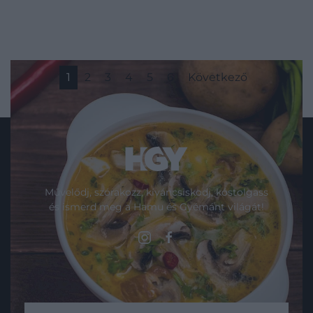
1
2
3
4
5
6
Következő
Művelődj, szórakozz, kíváncsiskodj, kóstolgass
és ismerd meg a Hamu és Gyémánt világát!
ROVATOK
Kultúra