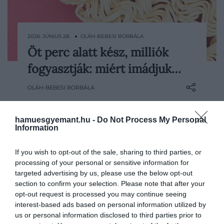
2026. JÚNIUS 28. ● OLÁH-BEBESI BORBÁLA
Öt perc alatt kész, milliók
Kevés olyan étel létezik, amelyet
fogyasztják: miért imádjuk…
egyszerre övez annyi kritika és akkora
rajongás, mint az instant tésztát. Bár
OLÁH-BEBESI BORBÁLA
táplálkozási szempontból igen ritkán
kerül fel az egészséges élelmiszerek
listájára, világszerte évente több mint 123
hamuesgyemant.hu -
Do Not Process My Personal
Information
milliárd adag fogy belőle. A siker mögött
az alacsony ár, a gyors…
If you wish to opt-out of the sale, sharing to third parties, or
processing of your personal or sensitive information for
targeted advertising by us, please use the below opt-out
section to confirm your selection. Please note that after your
opt-out request is processed you may continue seeing
interest-based ads based on personal information utilized by
us or personal information disclosed to third parties prior to