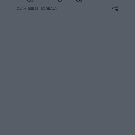
vesszük elő, Lengyelországban viszont
OLÁH-BEBESI BORBÁLA
leves is készül belőle. A zupa ogórkowa
savanykás, kapros és tartalmas fogás,
amely elsőre különösnek tűnhet, néhány
kanál után viszont…