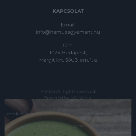
KAPCSOLAT
Email:
info@hamuesgyemant.hu
Cím:
1024 Budapest,
Margit krt. 5/A, 3. em. 1. a
© 2025 All rights reserved.
Powered by
HG Media
.
moderálási szabályzat
adatvédelmi szabályzat
ászf
médiaajánló
impresszum