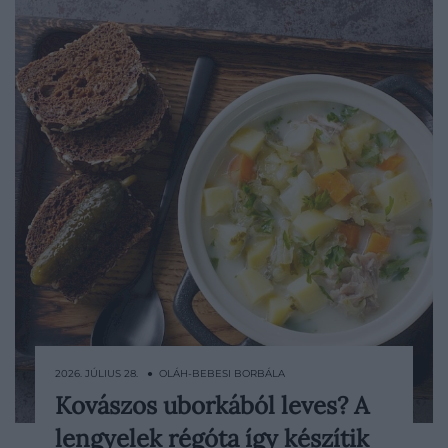
2026. JÚLIUS 28. ● OLÁH-BEBESI BORBÁLA
Kovászos uborkából leves? A
A kovászos uborkát nálunk többnyire
lengyelek régóta így készítik
köretként vagy nyári nassolnivalóként