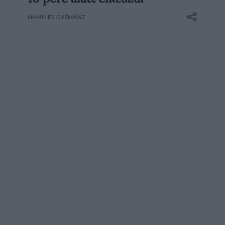
bekapcsolni a sütőt vagy hosszasan állni a
HAMU ÉS GYÉMÁNT
tűzhely mellett. A hideg sárgadinnyeleves
pont ilyen: néhány perc alatt elkészül,
látványos, frissítő, és akár előre is…