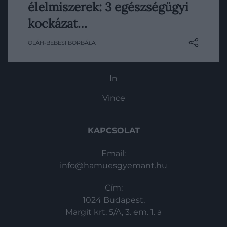
élelmiszerek: 3 egészségügyi
legtöbbször az elhízással, a
HG MEDIA
cukorbetegséggel vagy a szív- és
kockázat…
érrendszeri problémákkal hozzuk
Magazin-előfizetés
OLÁH-BEBESI BORBÁLA
összefüggésbe. Az utóbbi évek kutatásai
azonban ennél árnyaltabb képet rajzolnak:
Haszon
egyre több jel utal arra, hogy ezek az
In
élelmiszerek a…
Vince
KAPCSOLAT
Email:
info@hamuesgyemant.hu
Cím:
1024 Budapest,
Margit krt. 5/A, 3. em. 1. a