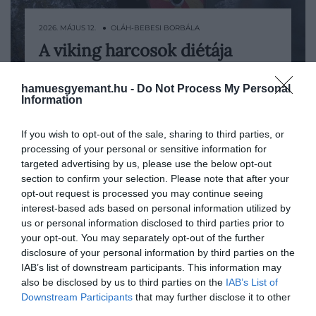
2026. MÁJUS 12. ● OLÁH-BEBESI BORBÁLA
A viking harcosok diétája
A viking étrendről könnyű hatalmas
meglepően sokat segíthet a 21.
lakomákra, sült húsokra és mézsörrel teli
hamuesgyemant.hu -
Do Not Process My Personal
kupákra gondolni, pedig a mindennapok
Information
OLÁH-BEBESI BORBÁLA
jóval egyszerűbb ételek köré
szerveződtek. Kása, rozskenyér, hal,
If you wish to opt-out of the sale, sharing to third parties, or
tejtermék, zöldséges ragu, bogyós
processing of your personal or sensitive information for
gyümölcsök és sós vaj adták…
targeted advertising by us, please use the below opt-out
section to confirm your selection. Please note that after your
opt-out request is processed you may continue seeing
interest-based ads based on personal information utilized by
us or personal information disclosed to third parties prior to
your opt-out. You may separately opt-out of the further
disclosure of your personal information by third parties on the
IAB’s list of downstream participants. This information may
also be disclosed by us to third parties on the
IAB’s List of
Downstream Participants
that may further disclose it to other
third parties.