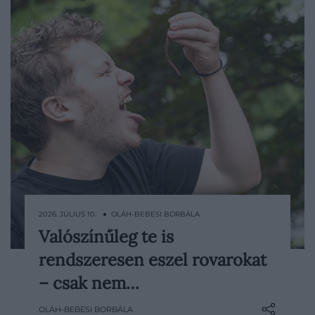
2026. JÚLIUS 10. ● OLÁH-BEBESI BORBÁLA
Valószínűleg te is
A rovarevés a legtöbbek számára valami
rendszeresen eszel rovarokat
egzotikus dolognak tűnik, pedig a
szakértők szerint sokan fogyasztanak
– csak nem…
kisebb mennyiségű rovart vagy
OLÁH-BEBESI BORBÁLA
rovarmaradványt anélkül, hogy tudnának