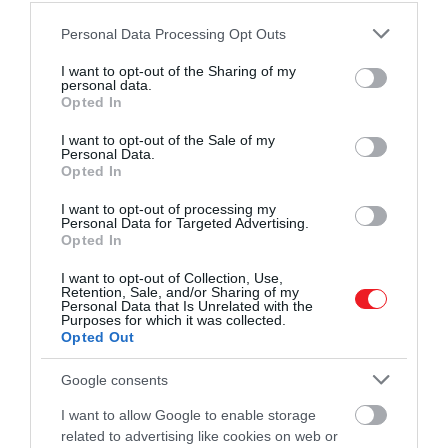
Please note that this website/app uses one or more Google
Personal Data Processing Opt Outs
services and may gather and store information including but
not limited to your visit or usage behaviour. You may click to
I want to opt-out of the Sharing of my
personal data.
grant or deny consent to Google and its third-party tags to
Opted In
use your data for below specified purposes in below Google
consent section.
I want to opt-out of the Sale of my
Personal Data.
Opted In
I want to opt-out of processing my
Personal Data for Targeted Advertising.
Opted In
I want to opt-out of Collection, Use,
Retention, Sale, and/or Sharing of my
Personal Data that Is Unrelated with the
Purposes for which it was collected.
Opted Out
Google consents
I want to allow Google to enable storage
related to advertising like cookies on web or