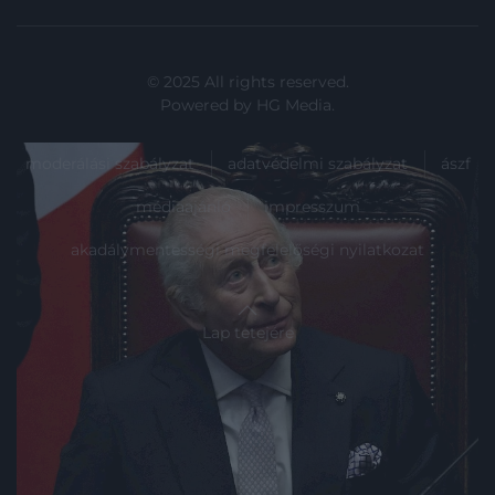
© 2025 All rights reserved.
Powered by
HG Media
.
moderálási szabályzat
adatvédelmi szabályzat
ászf
médiaajánló
impresszum
akadálymentességi megfelelőségi nyilatkozat
Lap tetejére