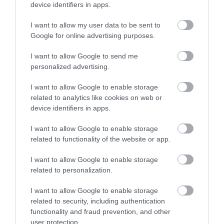
device identifiers in apps.
I want to allow my user data to be sent to
Google for online advertising purposes.
I want to allow Google to send me
personalized advertising.
2026. MÁJUS 4. ● TURI DÁNIEL
Platón szerint ezekre az
I want to allow Google to enable storage
Platón az ókori görög filozófia egyik
related to analytics like cookies on web or
egyszerű ételekre van
legfontosabb alakja volt, Szókratész
device identifiers in apps.
tanítványa és Arisztotelész mestere.
szüksége egy…
I want to allow Google to enable storage
Művei évszázadok óta meghatározzák,
related to functionality of the website or app.
TURI DÁNIEL
hogyan gondolkodunk politikáról,
erkölcsről, igazságról és az ideális
I want to allow Google to enable storage
társadalom…
related to personalization.
I want to allow Google to enable storage
related to security, including authentication
functionality and fraud prevention, and other
user protection.