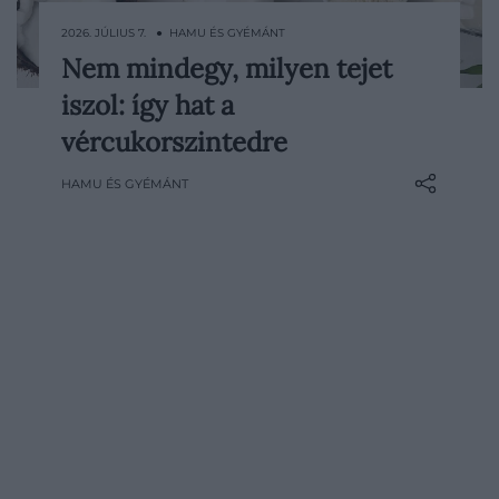
2026. JÚLIUS 7. ● HAMU ÉS GYÉMÁNT
Nem mindegy, milyen tejet
A 2-es típusú cukorbetegséggel élők
iszol: így hat a
gyakran egymásnak ellentmondó
tanácsokkal találkoznak. Van, aki szerint a
vércukorszintedre
tejet teljesen kerülni kell, mások viszont
HAMU ÉS GYÉMÁNT
szinte csodaitalként beszélnek egyes
változatokról. Egy orvos szerint egyetlen
fajta sem gyógyítja vagy fordítja vissza a…