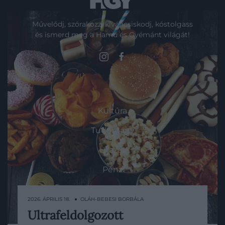
Művelődj, szórakozz, kíváncsiskodj, kóstolgass
és ismerd meg a Hamu és Gyémánt világát!
ROVATOK
Kultúra
Tudomány
Utazás
Pénz
Gasztronómia
2026. ÁPRILIS 18. ● OLÁH-BEBESI BORBÁLA
Magazin
Ultrafeldolgozott
Az ultrafeldolgozott élelmiszereket