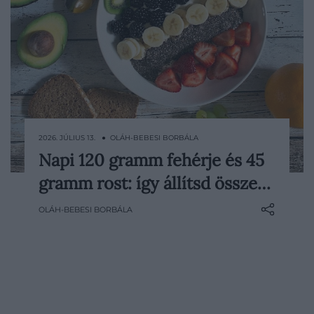
2026. JÚLIUS 13. ● OLÁH-BEBESI BORBÁLA
Napi 120 gramm fehérje és 45
A fehérjében és rostban gazdag étrend
gramm rost: így állítsd össze…
nem kizárólag azoknak lehet fontos, akik
rendszeresen sportolnak. A megfelelő
OLÁH-BEBESI BORBÁLA
fehérjebevitel hozzájárulhat az
izomtömeg megőrzéséhez és a
regenerációhoz, a rostok pedig
támogatják az emésztést és a bélflóra…