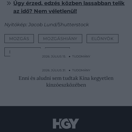
Úgy érzed, edzés közben lassabban telik
az idő? Nem véletlenül!
Nyitókép: Jacob Lund/Shutterstock
MOZGÁS
MOZGÁSHIÁNY
ELŐNYÖK
EDZÉSTERV
EDZÉS
2026. JÚLIUS 15. ● TUDOMÁNY
Nem öt érzékünk van: a hatodik
folyamatosan figyeli a…
2026. JÚLIUS 31. ● TUDOMÁNY
Enni és aludni sem tudtak Kína kegyetlen
kínzóeszközében