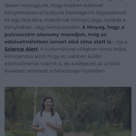
lassan mozogjunk, hogy közben bárkivel
kényelmesen el tudjunk beszélgetni. Egyeseknek
ez egy laza séta, másoknak könnyű jóga, nyújtás a
konyhában, vagy kertészkedés.
A lényeg, hogy a
pulzusszám alacsony maradjon, még az
edzéselméletben ismert első zóna alatt is
– írja a
Science Alert
. A tudományos világban nincs teljes
konszenzus arról, hogy ez valóban külön
edzészónának számít-e, de a kifejezés az utóbbi
években elterjedt a hétköznapi nyelvben