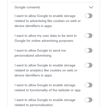
Google consents
Még több érdekesség!
I want to allow Google to enable storage
7 perces edzés – tényleg hatásos?
related to advertising like cookies on web or
device identifiers in apps.
Természetesen korlátai is vannak. Ha valaki
I want to allow my user data to be sent to
maratont akar futni vagy komoly teljesítményt
Google for online advertising purposes.
szeretne elérni, ennél intenzívebb edzésre lesz
szüksége. Ám a „mindent vagy semmit” hozzáállás
I want to allow Google to send me
personalized advertising.
félrevezető lehet: a zéró zóna jó alapot nyújthat,
amelyre a nagyobb terhelés épülhet – vagy akár
I want to allow Google to enable storage
önmagában is értékes, egészségjavító szokás
related to analytics like cookies on web or
maradhat. A portál emlékeztet, hogy
ennek a
device identifiers in apps.
mozgásformának az egyszerűségében rejlik az
ereje: nem kell hozzá semmilyen speciális
I want to allow Google to enable storage
related to functionality of the website or app.
eszköz, csupán annyi, hogy rendszeresen,
erőlködés nélkül mozogjunk.
A mai,
ülőmunkával
I want to allow Google to enable storage
terhelt világban
ez különösen fontos lehet, hiszen
related to personalization.