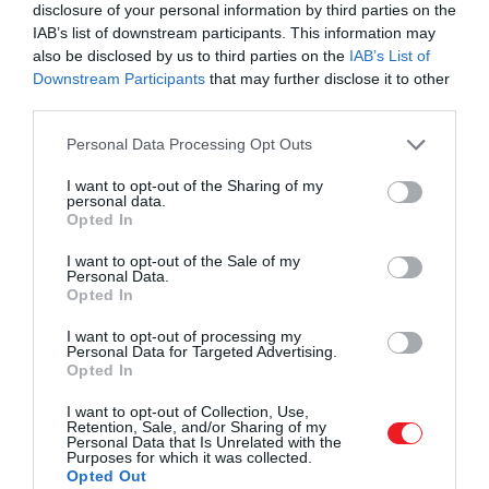
disclosure of your personal information by third parties on the
számára a magas intenzitású edzés elérhetetlennek
IAB’s list of downstream participants. This information may
tűnik.
also be disclosed by us to third parties on the
IAB’s List of
Downstream Participants
that may further disclose it to other
third parties.
Please note that this website/app uses one or more Google
Personal Data Processing Opt Outs
Kutatások szerint a nagyon könnyű
services and may gather and store information including but
aktivitás is javítja a keringést, segíti a
not limited to your visit or usage behaviour. You may click to
I want to opt-out of the Sharing of my
personal data.
vércukorszint szabályozását, és támogatja
grant or deny consent to Google and its third-party tags to
Opted In
a mentális jóllétet. Egy napi, lassú séta
use your data for below specified purposes in below Google
consent section.
például csökkentheti a szív- és érrendszeri
I want to opt-out of the Sale of my
Personal Data.
betegségek kockázatát.
Opted In
A zéró zóna másik nagy előnye a
I want to opt-out of processing my
Personal Data for Targeted Advertising.
fenntarthatóság
. Sokan azért adják fel az
Opted In
edzéstervet, mert túl magasra tették a lécet. A
nagyon könnyű mozgás viszont könnyebben
I want to opt-out of Collection, Use,
Retention, Sale, and/or Sharing of my
beépül a mindennapokba, és hosszú távon jobb
Personal Data that Is Unrelated with the
Purposes for which it was collected.
alvást, jobb hangulatot és kevesebb krónikus
Opted Out
betegséget eredményezhet.