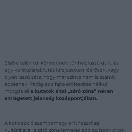
Elsőre talán túl könnyűnek tűnhet: lassú gurulás
egy kerékpárral, futás kifejezetten ráérősen, vagy
olyan lassú séta, hogy már szinte nem is számít
edzésnek. Pedig ez a fajta erőfeszítés nélküli
mozgás áll
a kutatók által „zéró zóna” néven
emlegetett jelenség középpontjában.
A koncepció szembemegy a fitneszvilág
kultúrájával: a zéró zóna lényege épp az, hogy olyan