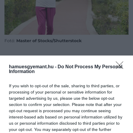
Fotó:
Master of Stocks/Shutterstock
hamuesgyemant.hu -
Do Not Process My Personal
Ezt is olvasd el!
Information
Kutatók szerint ezzel a mozgásformával
rengeteget javíthatunk az
If you wish to opt-out of the sale, sharing to third parties, or
alvásminőségünkön
processing of your personal or sensitive information for
targeted advertising by us, please use the below opt-out
section to confirm your selection. Please note that after your
Előnyei pedig kézzelfoghatók:
könnyen
opt-out request is processed you may continue seeing
hozzáférhető, nem igényel drága felszerelést, és
interest-based ads based on personal information utilized by
különösen hasznos lehet idősebbeknek,
us or personal information disclosed to third parties prior to
betegeknek vagy sérülésből felépülőknek
, akik
your opt-out. You may separately opt-out of the further