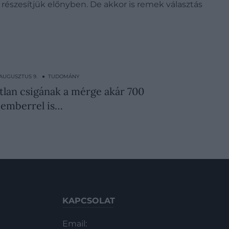
 részesítjük előnyben. De akkor is remek választás
. AUGUSZTUS 9. ● TUDOMÁNY
tlan csigának a mérge akár 700
emberrel is…
KAPCSOLAT
Email: