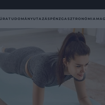
TÚRA
TUDOMÁNY
UTAZÁS
PÉNZ
GASZTRONÓMIA
MAG