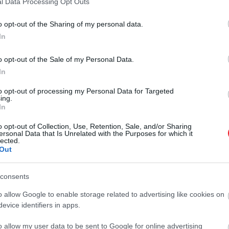
l Data Processing Opt Outs
o opt-out of the Sharing of my personal data.
In
o opt-out of the Sale of my Personal Data.
In
to opt-out of processing my Personal Data for Targeted
ing.
okban szükséges végezni, a gyakorlatok között 5-10 m
In
s hatékonysága.
o opt-out of Collection, Use, Retention, Sale, and/or Sharing
ersonal Data that Is Unrelated with the Purposes for which it
lected.
Out
consents
o allow Google to enable storage related to advertising like cookies on
evice identifiers in apps.
o allow my user data to be sent to Google for online advertising