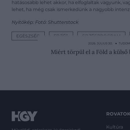
hatásosabb lehet akkor, ha elfoglaltak vagyunk, va
lehet, ha még csak ismerkedünk a nagyobb intenz
Nyitókép: Fotó: Shutterstock
EGÉSZSÉG
EDZÉS
EDZÉSPROGRAM
2026. JÚLIUS 30. ● TUDO
Miért törpül el a Föld a külső
ROVATO
Kultúra
Művelődj, szórakozz, kíváncsiskodj,