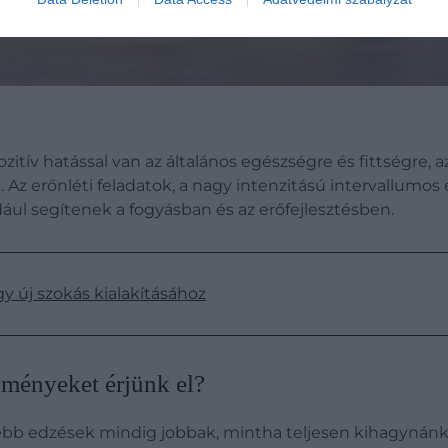
itív hatással van az általános egészségre és fittségre,
z erőnléti feladatok, a nagy intenzitású intervallumos
ául segítenek a fogyásban és az erőfejlesztésben.
gy új szokás kialakításához
dményeket érjünk el?
övidebb edzések mindig jobbak, mintha teljesen kihagynánk