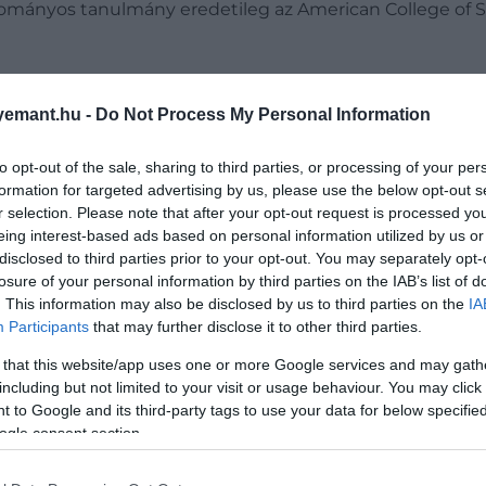
 tudományos tanulmány eredetileg az American College of 
tő a testsúly, idővel pedig izomépítő hatással bír, vala
emant.hu -
Do Not Process My Personal Information
to opt-out of the sale, sharing to third parties, or processing of your per
formation for targeted advertising by us, please use the below opt-out s
 valóban veszítsünk a súlyunkból?
r selection. Please note that after your opt-out request is processed y
eing interest-based ads based on personal information utilized by us or
disclosed to third parties prior to your opt-out. You may separately opt-
losure of your personal information by third parties on the IAB’s list of
. This information may also be disclosed by us to third parties on the
IA
Participants
that may further disclose it to other third parties.
almazza:
 that this website/app uses one or more Google services and may gath
including but not limited to your visit or usage behaviour. You may click 
 to Google and its third-party tags to use your data for below specifi
ogle consent section.