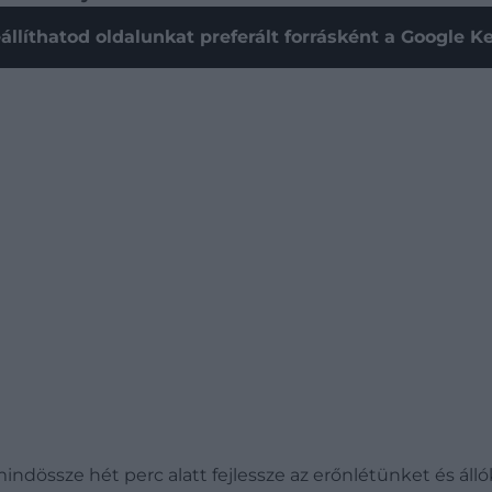
állíthatod oldalunkat preferált forrásként a Google 
indössze hét perc alatt fejlessze az erőnlétünket és á