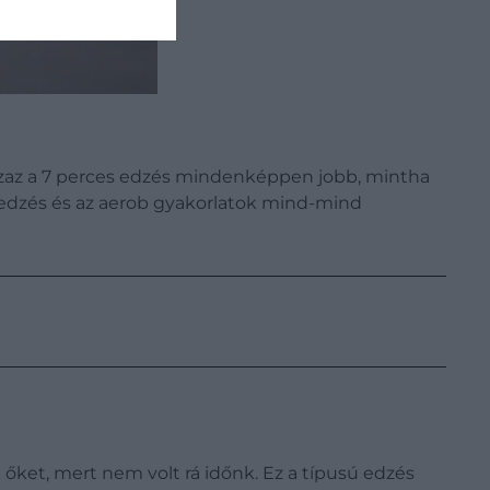
 azaz a 7 perces edzés mindenképpen jobb, mintha
 edzés és az aerob gyakorlatok mind-mind
 őket, mert nem volt rá időnk. Ez a típusú edzés