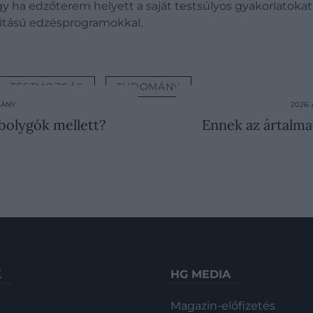
gy ha edzőterem helyett a saját testsúlyos gyakorlatokat
itású edzésprogramokkal.
TESTMOZGÁS
TUDOMÁNY
MÁNY
2026
 bolygók mellett?
Ennek az ártalma
K
HG MEDIA
Magazin-előfizetés