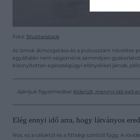
Fotó:
Shutterstock
Az izmok átmozgatása és a pulzusszám növelése poz
egyáltalán nem végeznénk semmilyen gyakorlatot. A
bizonyítottan egészségügyi előnyökkel járnak, péld
Ajánljuk figyelmedbe!
Kiderült, mennyi idő kell e
Elég ennyi idő arra, hogy látványos ere
Nos, ez a céloktól és a fittségi szinttől függ. A r