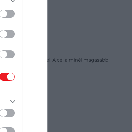
ásodperces szünettel. A cél a minél magasabb