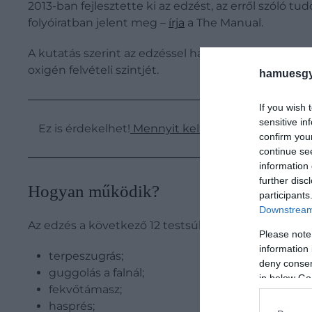
2013-ban fejlesztette ki az edzést, az erről szóló
folyóiratban jelent meg –
írja
a The Manual.
A kutatás szerint az edzéssel hatékonyan csökkenthe
oxigén felvételi szintjét.
hamuesgy
If you wish 
sensitive in
Ez is érdekelhet!
Mennyit kell edzeni ahhoz, hogy
confirm you
continue se
information 
further disc
Hogyan működik?
participants
Downstream 
Az edzés a következő 12 testsúlyos gyakorlatot tart
Please note
information 
terpeszugrás;
deny consent
guggolás a falnál;
in below Go
fekvőtámasz;
hasprés;