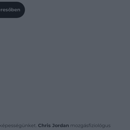
Keresőben
llóképességünket.
Chris Jordan
mozgásfiziológus