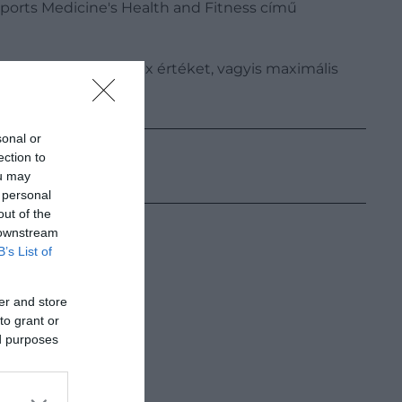
Sports Medicine's Health and Fitness című
mint javítja a VO2 max értéket, vagyis maximális
sonal or
ection to
ou may
 personal
out of the
 downstream
B’s List of
er and store
to grant or
ed purposes