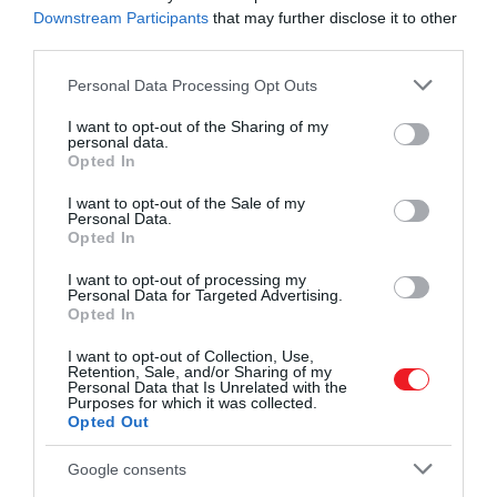
szint módosítható kockázati tényező lehet
Downstream Participants
that may further disclose it to other
a demencia szempontjából.
third parties.
Please note that this website/app uses one or more Google
Personal Data Processing Opt Outs
services and may gather and store information including but
not limited to your visit or usage behaviour. You may click to
I want to opt-out of the Sharing of my
A kutatás nem igazol közvetlen ok-okozati
personal data.
grant or deny consent to Google and its third-party tags to
kapcsolatot
, inkább egy olyan mintázatot mutat
Opted In
use your data for below specified purposes in below Google
meg, amely további vizsgálatot igényel,
írja
a
consent section.
I want to opt-out of the Sale of my
ScienceAlert. A résztvevők közül senkinél nem
Personal Data.
Opted In
diagnosztizáltak
Alzheimer-kórt
, így a kutatók a
betegség korai, úgynevezett preklinikai jeleire
I want to opt-out of processing my
támaszkodtak.
A
D-vitamin
idegrendszeri szerepe
Personal Data for Targeted Advertising.
Opted In
régóta ismert
: hozzájárul az immunrendszer
működéséhez, és korábbi kísérletekben is felmerült,
I want to opt-out of Collection, Use,
Retention, Sale, and/or Sharing of my
hogy hiánya összefügghet a tau-fehérjék kóros
Personal Data that Is Unrelated with the
viselkedésével. A mostani eredmények ezt az irányt
Purposes for which it was collected.
Opted Out
erősítik.
Google consents
Az
Alzheimer-kór
kialakulása több tényező