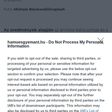
D-vitamin
Fotó:
Michele Blackwell/Unsplash
Az eredmények alapján
az amiloid-béta szintje és a
D-vitamin között nem mutatkozott kapcsolat, a
tau-fehérje esetében viszont igen: azoknál, akiknek
hamuesgyemant.hu -
Do Not Process My Personal
Information
középkorban magasabb volt a D-vitamin-szintjük,
kisebb mértékű felhalmozódást mértek, különösen
If you wish to opt-out of the sale, sharing to third parties, or
azokon az agyterületeken, amelyek a betegség
processing of your personal or sensitive information for
korai szakaszában érintettek. Ezt
Martin David
targeted advertising by us, please use the below opt-out
Mulligan
idegtudós is megerősítette:
section to confirm your selection. Please note that after your
opt-out request is processed you may continue seeing
interest-based ads based on personal information utilized by
Az eredmények arra utalnak, hogy a
us or personal information disclosed to third parties prior to
középkorban mért magasabb D-vitamin-
your opt-out. You may separately opt-out of the further
disclosure of your personal information by third parties on the
szint védelmet nyújthat a tau-lerakódások
IAB’s list of downstream participants. This information may
kialakulásával szemben, míg az alacsony
also be disclosed by us to third parties on the
IAB’s List of