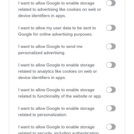
együttállásán múlik, a
genetikai háttértől az
I want to allow Google to enable storage
életmódig.
A kutatók szerint éppen ezért
related to advertising like cookies on web or
kulcsfontosságú
időszak
a középkor: ekkor még
device identifiers in apps.
van tér a kockázati tényezők befolyásolására, és az
I want to allow my user data to be sent to
ilyen összefüggések felismerése később is hatással
Google for online advertising purposes.
lehet az agy egészségére. Azonban a
mértékletességről sem szabad megfeledkeznünk.
I want to allow Google to send me
personalized advertising.
Figyelmedbe ajánljuk!
I want to allow Google to enable storage
Lassíthatja a biológiai óránk ketyegését,
related to analytics like cookies on web or
ha rendszeresen multivitamint szedünk
device identifiers in apps.
I want to allow Google to enable storage
Ahogy arról korábban
írtunk
, a D-vitamint sokan
related to functionality of the website or app.
még mindig egyfajta univerzális védelemként
kezelik, miközben a valóság árnyaltabb: nem
I want to allow Google to enable storage
csupán a hiánya jelenthet kockázatot, de a
túlzott
related to personalization.
bevitel
is. A szakemberek régóta felhívják a
I want to allow Google to enable storage
figyelmet arra, hogy nem minden esetben indokolt
related to security, including authentication