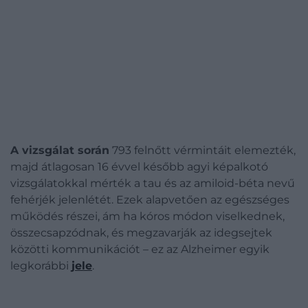
A vizsgálat során
793 felnőtt vérmintáit elemezték,
majd átlagosan 16 évvel később agyi képalkotó
vizsgálatokkal mérték a tau és az amiloid-béta nevű
fehérjék jelenlétét. Ezek alapvetően az egészséges
működés részei, ám ha kóros módon viselkednek,
összecsapzódnak, és megzavarják az idegsejtek
közötti kommunikációt – ez az Alzheimer egyik
legkorábbi
jele
.