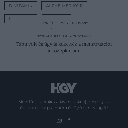
D-VITAMIN
ALZHEIMER-KÓR
KOCKÁZAT
KUTATÁS
2026. JÚLIUS 25. ● TUDOMÁNY
Megtalálhatták az első Naprendszeren
kívüli holdat
2026. AUGUSZTUS 6. ● TUDOMÁNY
Tabu volt és úgy is kezelték a menstruációt
a középkorban
Művelődj, szórakozz, kíváncsiskodj, kóstolgass
és ismerd meg a Hamu és Gyémánt világát!