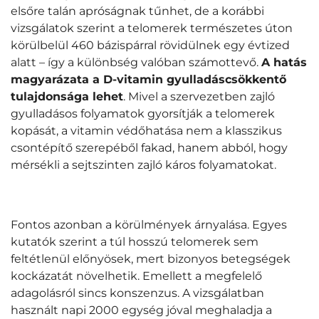
elsőre talán apróságnak tűnhet, de a korábbi
vizsgálatok szerint a telomerek természetes úton
körülbelül 460 bázispárral rövidülnek egy évtized
alatt – így a különbség valóban számottevő.
A hatás
magyarázata a D-vitamin gyulladáscsökkentő
tulajdonsága lehet
. Mivel a szervezetben zajló
gyulladásos folyamatok gyorsítják a telomerek
kopását, a vitamin védőhatása nem a klasszikus
csontépítő szerepéből fakad, hanem abból, hogy
mérsékli a sejtszinten zajló káros folyamatokat.
Fontos azonban a körülmények árnyalása. Egyes
kutatók szerint a túl hosszú telomerek sem
feltétlenül előnyösek, mert bizonyos betegségek
kockázatát növelhetik. Emellett a megfelelő
adagolásról sincs konszenzus. A vizsgálatban
használt napi 2000 egység jóval meghaladja a