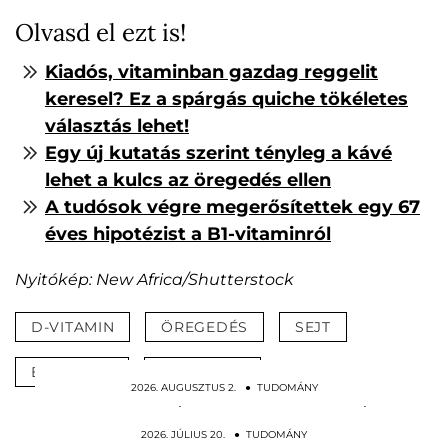
Olvasd el ezt is!
Kiadós, vitaminban gazdag reggelit
keresel? Ez a spárgás quiche tökéletes
választás lehet!
Egy új kutatás szerint tényleg a kávé
lehet a kulcs az öregedés ellen
A tudósok végre megerősítettek egy 67
éves hipotézist a B1-vitaminról
Nyitókép: New Africa/Shutterstock
D-VITAMIN
ÖREGEDÉS
SEJT
EGÉSZSÉG
FIATALSÁG
2026. AUGUSZTUS 2. ● TUDOMÁNY
Kötéllel a nyakában őrizte meg a mocsár a
2400 éves…
2026. JÚLIUS 20. ● TUDOMÁNY