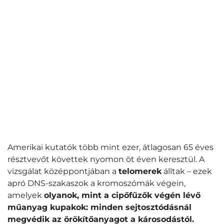
Amerikai kutatók több mint ezer, átlagosan 65 éves
résztvevőt követtek nyomon öt éven keresztül. A
vizsgálat középpontjában a
telomerek
álltak – ezek
apró DNS-szakaszok a kromoszómák végein,
amelyek
olyanok, mint a cipőfűzők végén lévő
műanyag kupakok: minden sejtosztódásnál
megvédik az örökítőanyagot a károsodástól.