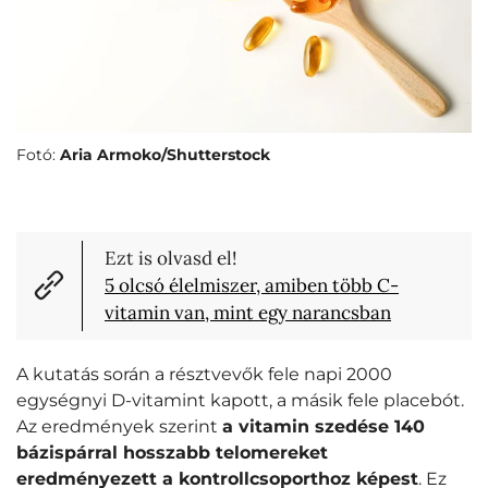
Fotó:
Aria Armoko/Shutterstock
Ezt is olvasd el!
5 olcsó élelmiszer, amiben több C-
vitamin van, mint egy narancsban
A kutatás során a résztvevők fele napi 2000
egységnyi D-vitamint kapott, a másik fele placebót.
Az eredmények szerint
a vitamin szedése 140
bázispárral hosszabb telomereket
eredményezett a kontrollcsoporthoz képest
. Ez