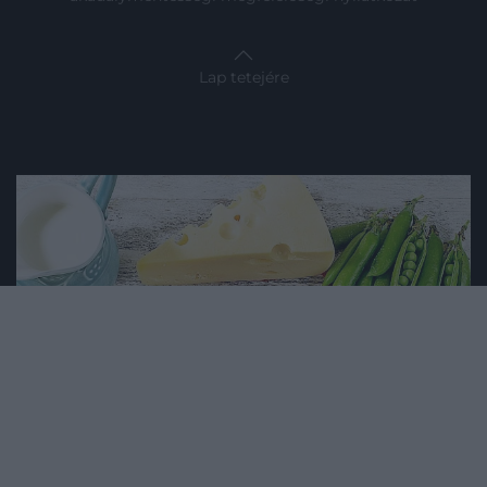
Lap tetejére