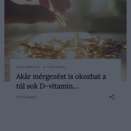
2026. ÁPRILIS 14. ● TURI DÁNIEL
Akár mérgezést is okozhat a
A D-vitamint sokan továbbra is afféle
túl sok D-vitamin…
biztos védőhálónak tekintik, pedig a hiány
mellett a túlzott bevitel is komoly
TURI DÁNIEL
gondokat okozhat. A szakemberek évek
óta hangsúlyozzák, hogy nem
mindenkinek van szüksége étrend-
kiegészítőkre, a nagy dózisú…