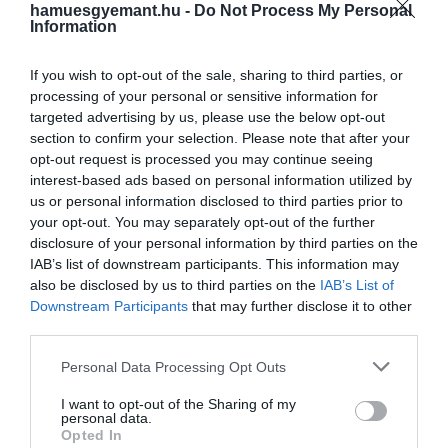
2025. MÁRCIUS 19. ● HAMU ÉS GYÉMÁNT
hamuesgyemant.hu -
Do Not Process My Personal
Information
Természetes immunerősítők,
Az immunrendszer a szervezet védelmi
amelyeket érdemes kipróbálni
vonala, amely segít megóvni minket a
If you wish to opt-out of the sale, sharing to third parties, or
processing of your personal or sensitive information for
betegségektől, vírusoktól és
(x)
targeted advertising by us, please use the below opt-out
baktériumoktól. Ha gyenge, könnyebben
section to confirm your selection. Please note that after your
HAMU ÉS GYÉMÁNT
megbetegszünk, ha viszont erős,
opt-out request is processed you may continue seeing
hatékonyan ellenállunk a fertőzéseknek.
interest-based ads based on personal information utilized by
Bár a modern orvostudomány számos
us or personal information disclosed to third parties prior to
eszközt kínál az egészség megőrzésére,
your opt-out. You may separately opt-out of the further
érdemes…
disclosure of your personal information by third parties on the
IAB’s list of downstream participants. This information may
also be disclosed by us to third parties on the
IAB’s List of
Downstream Participants
that may further disclose it to other
third parties.
Please note that this website/app uses one or more Google
Personal Data Processing Opt Outs
services and may gather and store information including but
not limited to your visit or usage behaviour. You may click to
I want to opt-out of the Sharing of my
personal data.
grant or deny consent to Google and its third-party tags to
Opted In
use your data for below specified purposes in below Google