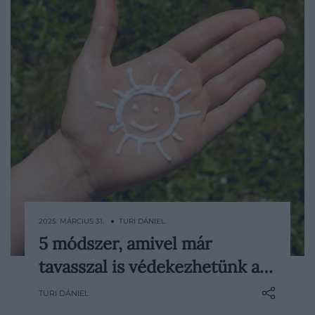
2025. MÁRCIUS 31. ● TURI DÁNIEL
5 módszer, amivel már
Sokak örömére egyre hosszabbak a
tavasszal is védekezhetünk a…
nappalok és egyre melegebben süt a nap,
ám gyakran hajlamosak vagyunk
TURI DÁNIEL
elfeledkezni arról, hogy a tavaszi