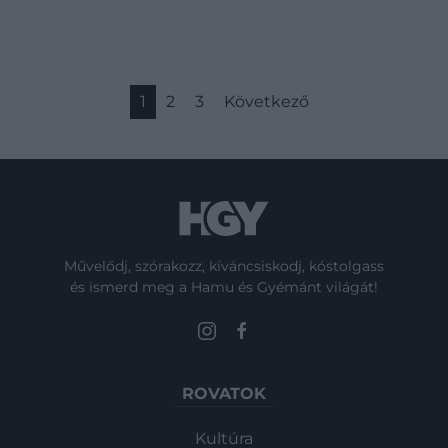
1
2
3
Következő
Művelődj, szórakozz, kíváncsiskodj, kóstolgass
és ismerd meg a Hamu és Gyémánt világát!
ROVATOK
Kultúra