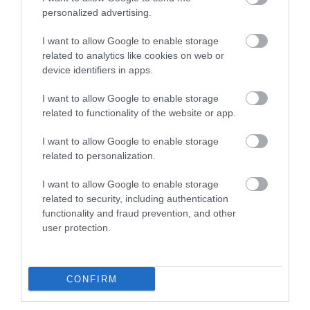
personalized advertising.
2025. JANUÁR 26. ● TURI DÁNIEL
3 jel, hogy D-vitamin-
I want to allow Google to enable storage
A D-vitamin esetében névleg ugyan
hiányban szenvedsz, + 3
related to analytics like cookies on web or
vitaminról beszélünk, biokémiai
device identifiers in apps.
szempontból azonban inkább egyfajta
élelmiszer…
hormonról van szó, amit az emberi
I want to allow Google to enable storage
TURI DÁNIEL
szervezet saját maga is képes előállítani
related to functionality of the website or app.
napsugárzás hatására. Utóbbiból azonban
a téli hónapokban kevés jut, így nem
I want to allow Google to enable storage
related to personalization.
csoda, hogy a napfénymentes hónapok…
I want to allow Google to enable storage
related to security, including authentication
functionality and fraud prevention, and other
user protection.
CONFIRM