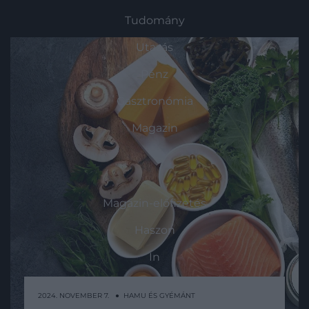
Tudomány
Utazás
Pénz
Gasztronómia
Magazin
HG MEDIA
Magazin-előfizetés
Haszon
In
Vince
2024. NOVEMBER 7. ● HAMU ÉS GYÉMÁNT