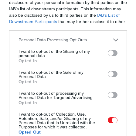
disclosure of your personal information by third parties on the
beteg és 159 egészséges ember bevonásával
IAB’s list of downstream participants. This information may
végezték. A pszichózisban szenvedők körében az
also be disclosed by us to third parties on the
IAB’s List of
alacsony D-vitamin-szinttel rendelkezőknél
Downstream Participants
that may further disclose it to other
magasabb szintű negatív tüneteket és depressziót
third parties.
találtak.
Please note that this website/app uses one or more Google
Personal Data Processing Opt Outs
services and may gather and store information including but
Az alacsony D-vitamin-szinttel rendelkező
not limited to your visit or usage behaviour. You may click to
I want to opt-out of the Sharing of my
fiataloknál a feldolgozási sebesség és a
personal data.
grant or deny consent to Google and its third-party tags to
Opted In
beszédkészség terén is találtak problémákat. Az
use your data for below specified purposes in below Google
eredmények illeszkednek a korábbi kutatásokhoz,
consent section.
I want to opt-out of the Sale of my
Personal Data.
amelyek szerint az alacsony D-vitaminszint
Opted In
összefügg a depresszióval.
I want to opt-out of processing my
A vitaminról azt is feltételezik, hogy szerepet játszik
Personal Data for Targeted Advertising.
Opted In
a hangulat szempontjából fontos
neurotranszmitter, a szerotonin szabályozásában,
I want to opt-out of Collection, Use,
Retention, Sale, and/or Sharing of my
sőt a D-vitamin hiányát még a demenciával is
Personal Data that Is Unrelated with the
összefüggésbe hozták.
Purposes for which it was collected.
Opted Out