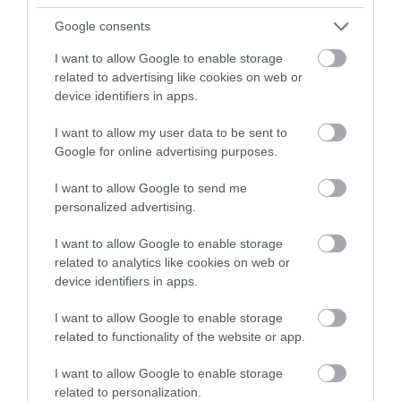
Forrás:
PsyBlog
Google consents
Nyitókép: Fernando
I want to allow Google to enable storage
@cferdophotography/Unsplash
related to advertising like cookies on web or
device identifiers in apps.
TUDOMÁNY
DEPRESSZIÓ
D-VITAMIN
I want to allow my user data to be sent to
Google for online advertising purposes.
HIÁNY
KUTATÁS
2026. JÚLIUS 30. ● TUDOMÁNY
I want to allow Google to send me
Egyetlen rossz mozdulattal egész napra
personalized advertising.
bezárhatod a meleget…
2026. JÚLIUS 10. ● TUDOMÁNY
Ez az apró állat öli meg a legtöbb embert,
I want to allow Google to enable storage
és a…
related to analytics like cookies on web or
device identifiers in apps.
I want to allow Google to enable storage
related to functionality of the website or app.
I want to allow Google to enable storage
related to personalization.