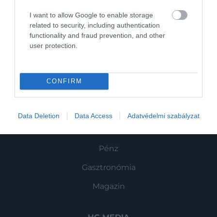
Művelődj, szórakozz, kíváncsiskodj, kóstolgass
I want to allow Google to enable storage
és ismerd meg a Hamu és Gyémánt világát!
related to security, including authentication
functionality and fraud prevention, and other
user protection.
ROVATOK
CONFIRM
Kultúra
Tudomány
Data Deletion
Data Access
Adatvédelmi szabályzat
Utazás
Pénz
Gasztronómia
Magazin