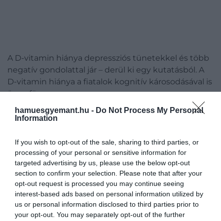
A D-vitamin hiánya depressziós tünetekkel és több
negatív gondolattal jár – derül ki egy kutatásból. A
D-vitamin hiánya a fiatalok kognitív károsodásával is
összefügg.
hamuesgyemant.hu -
Do Not Process My Personal
A magas D-vitamin-tartalmú élelmiszerek közé
Information
tartoznak az olajos halak és a tojás, de a legtöbb
ember a napfény miatt jut hozzá ehhez a
If you wish to opt-out of the sale, sharing to third parties, or
vitaminhoz.
processing of your personal or sensitive information for
targeted advertising by us, please use the below opt-out
Ezért van az, hogy az északibb éghajlaton a téli
section to confirm your selection. Please note that after your
opt-out request is processed you may continue seeing
hónapokban jellemzően alacsonyabb a
interest-based ads based on personal information utilized by
szervezetben a D-vitamin szint.
us or personal information disclosed to third parties prior to
your opt-out. You may separately opt-out of the further
A kutatást 225 pszichotikus zavarok miatt kezelt