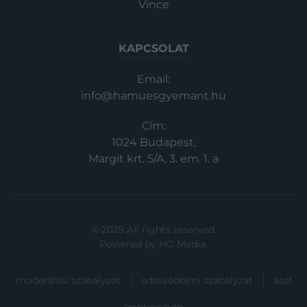
Vince
KAPCSOLAT
Email:
info@hamuesgyemant.hu
Cím:
1024 Budapest,
Margit krt. 5/A, 3. em. 1. a
© 2025 All rights reserved.
Powered by
HG Media
.
moderálási szabályzat
adatvédelmi szabályzat
ászf
impresszum