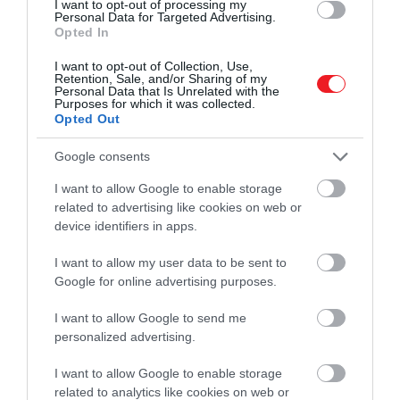
I want to opt-out of processing my
Personal Data for Targeted Advertising.
inkább a
tapasztalaton alapuló gondolkodásra
Opted In
kerül. Az úgynevezett kristályos intelligencia –
vagyis a felhalmozott tudás és annak alkalmazása –
I want to opt-out of Collection, Use,
Retention, Sale, and/or Sharing of my
gyakran középkorban vagy még később éri el a
Personal Data that Is Unrelated with the
Purposes for which it was collected.
csúcsát. Ez magyarázza azt is, hogy
bizonyos
Opted Out
területeken a siker nem fiatal korban jellemző
:
kutatások szerint egy sikeres startupalapító
Google consents
átlagéletkora inkább 45 év körül alakul.
I want to allow Google to enable storage
related to advertising like cookies on web or
Ez is érdekelhet!
device identifiers in apps.
A testmozgástól szó szerint fiatalodik
I want to allow my user data to be sent to
az agyunk, állítja egy kutatás
Google for online advertising purposes.
A
boldogság alakulása
talán még meglepőbb.
I want to allow Google to send me
personalized advertising.
Egyes vizsgálatok szerint az életelégedettség U-
alakú görbét követhet: a
fiatal felnőttkor után egy
I want to allow Google to enable storage
visszaesés következik
,
majd idősebb korban
related to analytics like cookies on web or