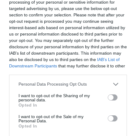
sportokban – például maratonfutásban – a
processing of your personal or sensitive information for
targeted advertising by us, please use the below opt-out
teljesítmény gyakran 30 év körül tetőzik, míg az
section to confirm your selection. Please note that after your
ultratávokon még később.
Az
izomerő
csúcsa is
opt-out request is processed you may continue seeing
ide tolódik
: az erőemelők esetében nagyjából 35
interest-based ads based on personal information utilized by
éves kor körül figyelhető meg. Kognitív szinten is
us or personal information disclosed to third parties prior to
történik átrendeződés, például az arcok
your opt-out. You may separately opt-out of the further
felismerésének képessége harminc felett a
disclosure of your personal information by third parties on the
legerősebb.
IAB’s list of downstream participants. This information may
also be disclosed by us to third parties on the
IAB’s List of
Downstream Participants
that may further disclose it to other
third parties.
Please note that this website/app uses one or more Google
Personal Data Processing Opt Outs
services and may gather and store information including but
not limited to your visit or usage behaviour. You may click to
I want to opt-out of the Sharing of my
personal data.
grant or deny consent to Google and its third-party tags to
Opted In
use your data for below specified purposes in below Google
consent section.
I want to opt-out of the Sale of my
Personal Data.
Opted In
Az élet későbbi szakaszában
a hangsúly egyre