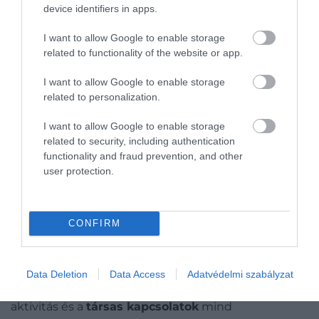
ismét emelkedés
. Bár ez az összefüggés nem
device identifiers in apps.
minden esetben egyértelmű, több adat arra utal,
hogy megfelelő körülmények – például jó egészségi
I want to allow Google to enable storage
állapot és stabil kapcsolatok – mellett az idősebb
related to functionality of the website or app.
korosztály is magas szintű elégedettséget élhet
I want to allow Google to enable storage
meg.
related to personalization.
Figyelmedbe ajánljuk!
I want to allow Google to enable storage
related to security, including authentication
Teljesen megváltoztak a fiatalok
functionality and fraud prevention, and other
olvasási szokásai – és ez nem sok jóval
user protection.
kecsegtet
A legfontosabb tanulság mégis az, hogy
ezek a
CONFIRM
csúcsok nem merev határok
. A fizikai és mentális
teljesítmény jelentős része megfelelő életmóddal
hosszú ideig fenntartható, sőt bizonyos területeken
Data Deletion
Data Access
Adatvédelmi szabályzat
fejleszthető is. A
rendszeres mozgás
, a mentális
aktivitás és a
társas kapcsolatok
mind