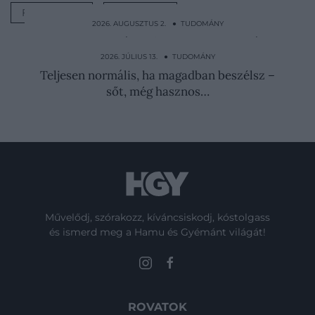
FIATALSÁG
IDŐSKOR
2026. AUGUSZTUS 2. ● TUDOMÁNY
Kötéllel a nyakában őrizte meg a mocsár a
2400 éves…
2026. JÚLIUS 13. ● TUDOMÁNY
Teljesen normális, ha magadban beszélsz –
sőt, még hasznos…
Művelődj, szórakozz, kíváncsiskodj, kóstolgass
és ismerd meg a Hamu és Gyémánt világát!
ROVATOK