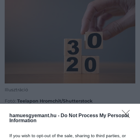
Illusztráció
Fotó:
Teelapon Hromchit/Shutterstock
hamuesgyemant.hu -
Do Not Process My Personal
Information
A
harmincas éveinkben
újabb területeken
érkezünk el csúcspontokra. Az állóképességi
If you wish to opt-out of the sale, sharing to third parties, or