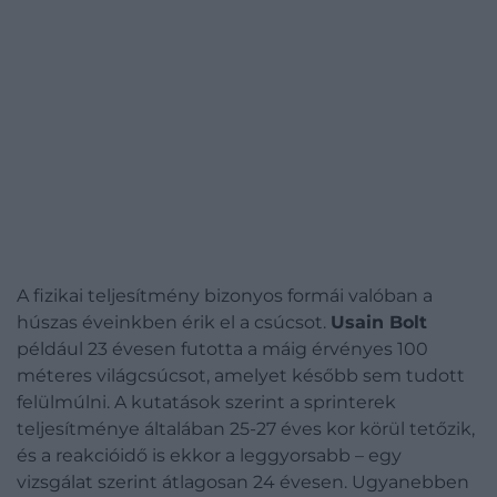
A fizikai teljesítmény bizonyos formái valóban a
húszas éveinkben érik el a csúcsot.
Usain Bolt
például 23 évesen futotta a máig érvényes 100
méteres világcsúcsot, amelyet később sem tudott
felülmúlni. A kutatások szerint a sprinterek
teljesítménye általában 25-27 éves kor körül tetőzik,
és a reakcióidő is ekkor a leggyorsabb – egy
vizsgálat szerint átlagosan 24 évesen. Ugyanebben