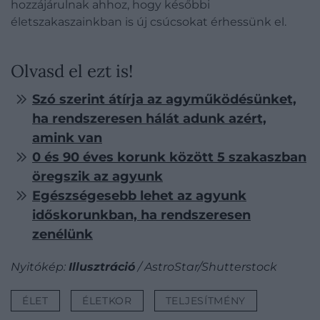
hozzájárulnak ahhoz, hogy későbbi
életszakaszainkban is új csúcsokat érhessünk el.
Olvasd el ezt is!
Szó szerint átírja az agyműködésünket,
ha rendszeresen hálát adunk azért,
amink van
0 és 90 éves korunk között 5 szakaszban
öregszik az agyunk
Egészségesebb lehet az agyunk
időskorunkban, ha rendszeresen
zenélünk
Nyitókép:
Illusztráció
/ AstroStar/Shutterstock
ÉLET
ÉLETKOR
TELJESÍTMÉNY