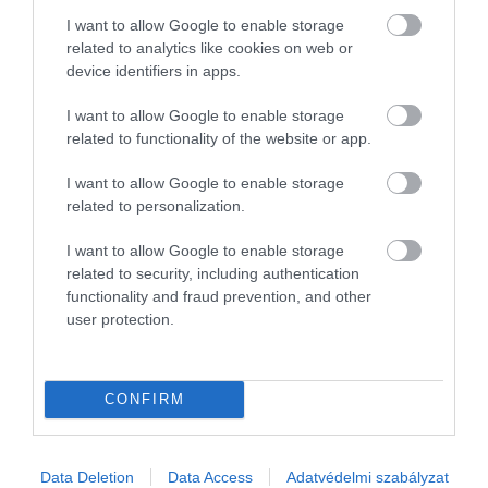
I want to allow Google to enable storage
– mondta
Stephen May
, az Aucklandi Egyetem
related to analytics like cookies on web or
nyelvész professzora. Hozzátette: a többnyelvűség
device identifiers in apps.
nemcsak az
öregedés
lassításában segíthet,
hanem
I want to allow Google to enable storage
kognitív, társadalmi és oktatási előnyöket is
related to functionality of the website or app.
hordoz
, amelyek egész életen át érvényesülnek.
I want to allow Google to enable storage
related to personalization.
Olvasd el ezt is!
I want to allow Google to enable storage
A 200 évig élő grönlandi bálnák
related to security, including authentication
segíthetnek lelassítani az emberi
functionality and fraud prevention, and other
user protection.
öregedést
Az űrrepülés drasztikusan felgyorsítja az
emberi őssejtek öregedését
CONFIRM
A D-vitamin valóban lassítja az
öregedést? Igen, de nem pont úgy,
ahogy gondoljuk
Data Deletion
Data Access
Adatvédelmi szabályzat