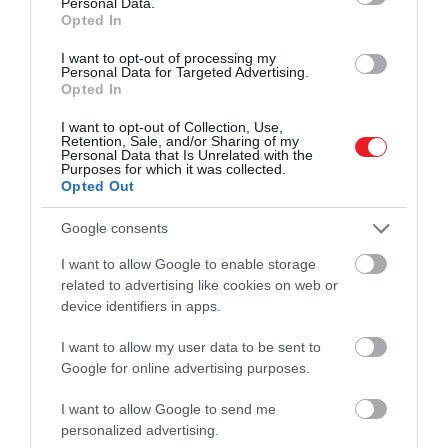
Personal Data.
egészségét, környezeti és társadalmi tényezőit is. Ez
Opted In
nem az első alkalom, hogy
a nyelvtudás és az agyi
I want to opt-out of processing my
egészség kapcsolatát igazolják
– korábbi
Personal Data for Targeted Advertising.
vizsgálatok is arra utaltak, hogy a többnyelvű
Opted In
emberek agya tovább marad aktív és rugalmas idős
I want to opt-out of Collection, Use,
korban. A portál emlékeztet, hogy
a világ
Retention, Sale, and/or Sharing of my
Personal Data that Is Unrelated with the
népességének 50–70 százaléka beszél egynél
Purposes for which it was collected.
több nyelvet
, míg az angol nyelvű országokban a
Opted Out
lakosság túlnyomó többsége csak az anyanyelvét
Google consents
használja.
I want to allow Google to enable storage
related to advertising like cookies on web or
device identifiers in apps.
A kétnyelvűség és többnyelvűség
I want to allow my user data to be sent to
világszerte a norma, az angol anyanyelvűek
Google for online advertising purposes.
viszont jellemzően egynyelvűek – így
I want to allow Google to send me
számukra ezek az eredmények talán
personalized advertising.
meglepőek lehetnek