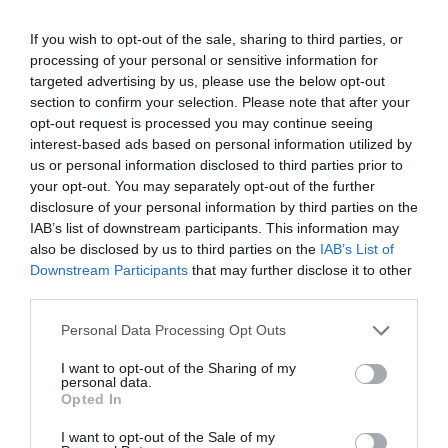
nyelven élnek a mindennapjaikban.
If you wish to opt-out of the sale, sharing to third parties, or
processing of your personal or sensitive information for
targeted advertising by us, please use the below opt-out
section to confirm your selection. Please note that after your
opt-out request is processed you may continue seeing
interest-based ads based on personal information utilized by
us or personal information disclosed to third parties prior to
your opt-out. You may separately opt-out of the further
disclosure of your personal information by third parties on the
IAB’s list of downstream participants. This information may
also be disclosed by us to third parties on the
IAB’s List of
Downstream Participants
that may further disclose it to other
third parties.
Please note that this website/app uses one or more Google
Personal Data Processing Opt Outs
services and may gather and store information including but
Fotó:
Berit Kessler/Shutterstock.com
not limited to your visit or usage behaviour. You may click to
I want to opt-out of the Sharing of my
personal data.
grant or deny consent to Google and its third-party tags to
Mindezek ellenére a többnyelvűség védőhatása
Opted In
use your data for below specified purposes in below Google
akkor is kimutatható maradt, amikor a kutatók
consent section.
I want to opt-out of the Sale of my
figyelembe vették a résztvevők életkorát, fizikai