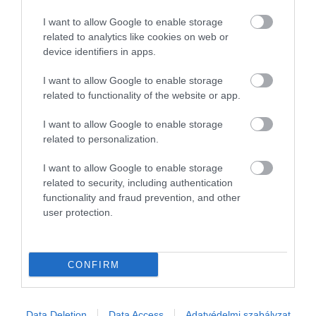
célzottan befolyásolják a neutrofilek belső óráját,
szabályozva ezzel az immunválaszt. Mivel ezek a
I want to allow Google to enable storage
sejtek az elsők, melyek a
gyulladásos
related to analytics like cookies on web or
device identifiers in apps.
folyamatokhoz
megérkeznek, a felfedezésük
sokféle gyulladásos betegség kezelésében
I want to allow Google to enable storage
jelenthet áttörést – derül ki a Science Alert
írásából
.
related to functionality of the website or app.
I want to allow Google to enable storage
related to personalization.
Figyelmedbe ajánljuk!
Ezzel az egyszerű trükkel
könnyedén legyőzhetjük a reggeli fáradtságot
I want to allow Google to enable storage
related to security, including authentication
functionality and fraud prevention, and other
user protection.
Nyitókép:
Illusztráció.
/ Fotó: K-FK/Shutterstock
NAPFÉNY
IMMUNRENDSZER
CONFIRM
GYULLADÁS
BETEGSÉG
KUTATÁS
Data Deletion
Data Access
Adatvédelmi szabályzat