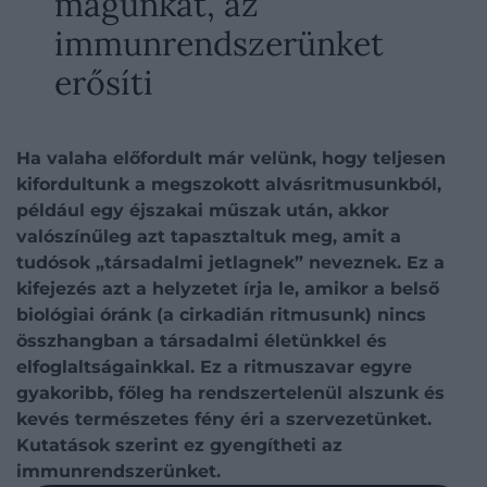
magunkat, az
immunrendszerünket
erősíti
Ha valaha előfordult már velünk, hogy teljesen
kifordultunk a megszokott alvásritmusunkból,
például egy éjszakai műszak után, akkor
valószínűleg azt tapasztaltuk meg, amit a
tudósok „társadalmi jetlagnek” neveznek. Ez a
kifejezés azt a helyzetet írja le, amikor a belső
biológiai óránk (a cirkadián ritmusunk) nincs
összhangban a társadalmi életünkkel és
elfoglaltságainkkal. Ez a ritmuszavar egyre
gyakoribb, főleg ha rendszertelenül alszunk és
kevés természetes fény éri a szervezetünket.
Kutatások szerint ez gyengítheti az
immunrendszerünket.