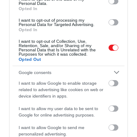
Personal Data.
Az első vizsgálatok azt mutatták, hogy a halak
Opted In
immunválasza
napközben, az aktív időszakban
I want to opt-out of processing my
erősebb. A kutatók szerint ez egy evolúciós előny:
Personal Data for Targeted Advertising.
Opted In
nappali
élőlényként nagyobb eséllyel találkozunk
nap közben fertőzésekkel, ezért a szervezet is
I want to opt-out of Collection, Use,
felkészültebb ilyenkor.
Retention, Sale, and/or Sharing of my
Personal Data that Is Unrelated with the
Purposes for which it was collected.
Egyértelműen
kiderült
továbbá, hogy a neutrofilek
Opted Out
nappal hatékonyabban pusztítják a baktériumokat.
Google consents
Miután a kutatók genetikailag módosították a
sejteket, és „kikapcsolták” bennük az órájukat,
I want to allow Google to enable storage
felfedezték, hogy az immunsejteknek van egy
related to advertising like cookies on web or
belső, fény által szabályozott órájuk, ami jelzi
device identifiers in apps.
számukra, mikor van nappal: ez az „
ébresztőóra
”
I want to allow my user data to be sent to
fokozza a baktériumölő képességüket.
Google for online advertising purposes.
Ez a kutatás új
lehetőségeket
nyit: olyan
I want to allow Google to send me
gyógyszerek fejlesztése válhat lehetővé, amelyek
personalized advertising.