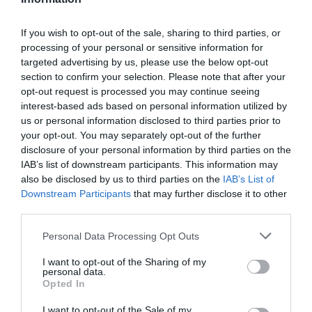
If you wish to opt-out of the sale, sharing to third parties, or
Illusztráció.
processing of your personal or sensitive information for
targeted advertising by us, please use the below opt-out
Fotó:
MMD Creative/Shutterstock
section to confirm your selection. Please note that after your
opt-out request is processed you may continue seeing
A kutatók zebradániókat – kis, édesvízi halakat –
interest-based ads based on personal information utilized by
használtak, hogy az immunrendszer válaszait
us or personal information disclosed to third parties prior to
tanulmányozzák a bakteriális fertőzésekkel
your opt-out. You may separately opt-out of the further
szemben. A halak lárváinak genetikája és
disclosure of your personal information by third parties on the
immunrendszere
hasonlít
az emberéhez, és mivel
IAB’s list of downstream participants. This information may
az egész testük átlátszó, mikroszkóp alatt könnyen
also be disclosed by us to third parties on the
IAB’s List of
Downstream Participants
that may further disclose it to other
megfigyelhetők bennük a biológiai folyamatok. A
third parties.
tudósok a „neutrofileknek” nevezett
fehérvérsejtekre összpontosítottak, mivel ezek a
Please note that this website/app uses one or more Google
Personal Data Processing Opt Outs
baktériumok elpusztítására specializálódtak, és ők
services and may gather and store information including but
az elsők, akik megjelennek fertőzés esetén.
not limited to your visit or usage behaviour. You may click to
I want to opt-out of the Sharing of my
personal data.
grant or deny consent to Google and its third-party tags to
Opted In
use your data for below specified purposes in below Google
​A sejtek tudják, mikor van nappal
consent section.
I want to opt-out of the Sale of my